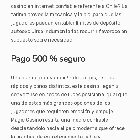
casino en internet confiable referente a Chile? La
tarima provee la mecánica y la bici para que las
jugadores puedan entablar límites de depósito,
autoexcluirse indumentarias recurrir favorece en
supuesto sobre necesidad.
Pago 500 % seguro
Una buena gran variacií³n de juegos, retiros
rápidos y bonos distintos, este casino llegan a
convertirse en focos de luces posiciona igual que
una de estas más grandes opciones de los
jugadores que requieren emoción y empuje.
Magic Casino resulta una medio confiable
desplazándolo hacia el pelo moderna que ofrece
la practica de entretenimiento fiable y