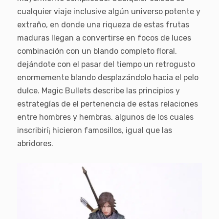
cualquier viaje inclusive algún universo potente y
extraño, en donde una riqueza de estas frutas
maduras llegan a convertirse en focos de luces
combinación con un blando completo floral,
dejándote con el pasar del tiempo un retrogusto
enormemente blando desplazándolo hacia el pelo
dulce. Magic Bullets describe las principios y
estrategías de el pertenencia de estas relaciones
entre hombres y hembras, algunos de los cuales
inscribirí¡ hicieron famosillos, igual que las
abridores.