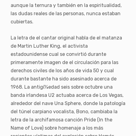
aunque la ternura y también en la espiritualidad,
las dudas reales de las personas, nunca estaban
cubiertas.
La letra de el cantar original habla de el matanza
de Martin Luther King, el activista
estadounidense cual se convirtió durante
primeramente imagen de el circulación para las
derechos civiles de los años de vida 50 y cual
durante bastante ha sido asesinado acerca de
1968. La antigí¼edad seis sobre octubre una
banda irlandesa U2 actuaba acerca de Los Vegas,
alrededor del nave Una Sphere, donde la patologí­a
del túnel carpiano vocalista, Bono, cambiaba la
letra de la archifamosa canción Pride (In the
Name of Love) sobre homenaje a los más