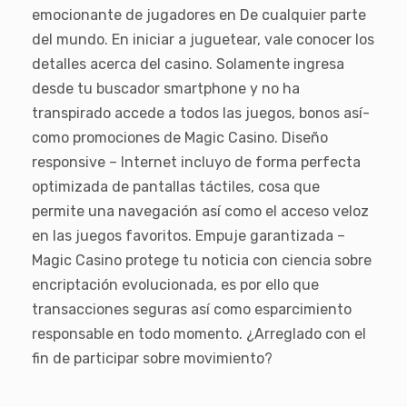
emocionante de jugadores en De cualquier parte
del mundo. En iniciar a juguetear, vale conocer los
detalles acerca del casino. Solamente ingresa
desde tu buscador smartphone y no ha
transpirado accede a todos las juegos, bonos así­
como promociones de Magic Casino. Diseño
responsive – Internet incluyo de forma perfecta
optimizada de pantallas táctiles, cosa que
permite una navegación así­ como el acceso veloz
en las juegos favoritos. Empuje garantizada –
Magic Casino protege tu noticia con ciencia sobre
encriptación evolucionada, es por ello que
transacciones seguras así­ como esparcimiento
responsable en todo momento. ¿Arreglado con el
fin de participar sobre movimiento?