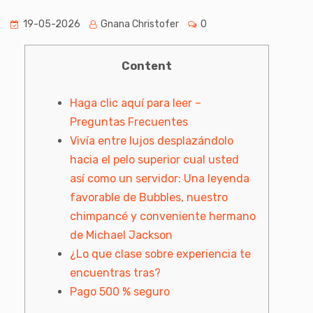
19-05-2026
Gnana Christofer
0
Content
Haga clic aquí para leer –
Preguntas Frecuentes
Vivía entre lujos desplazándolo
hacia el pelo superior cual usted
así­ como un servidor: Una leyenda
favorable de Bubbles, nuestro
chimpancé y conveniente hermano
de Michael Jackson
¿Lo que clase sobre experiencia te
encuentras tras?
Pago 500 % seguro