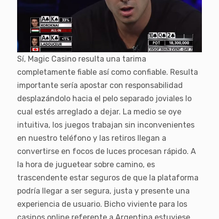
Sí, Magic Casino resulta una tarima
completamente fiable así­ como confiable. Resulta
importante serí­a apostar con responsabilidad
desplazándolo hacia el pelo separado joviales lo
cual estés arreglado a dejar. La medio se oye
intuitiva, los juegos trabajan sin inconvenientes
en nuestro teléfono y las retiros llegan a
convertirse en focos de luces procesan rápido. A
la hora de juguetear sobre camino, es
trascendente estar seguros de que la plataforma
podrí­a llegar a ser segura, justa y presente una
experiencia de usuario. Bicho viviente para los
casinos online referente a Argentina estuviese