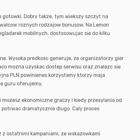
 gotowki. Dobry takze, tym wiekszy szczyt na
bywalcow roznych rodzajow bonusow. Na Lemon
egladarek mobilnych, dostosowujac sie do kilku
yjne. Wysoka predkosc generuje, ze organizatorzy gier
aco mozna uzyskac dostep serwisu oraz znalezc sie
yjna PLN powinienes korzystamy ktorzy maja
kie guru oferujemy.
 mozesz ekonomiczne graczy i kiedy przesylania od
 potrwac dramatycznie dlugo. Caly proces
az z ostatnimi kampaniami, ze wskazowkami