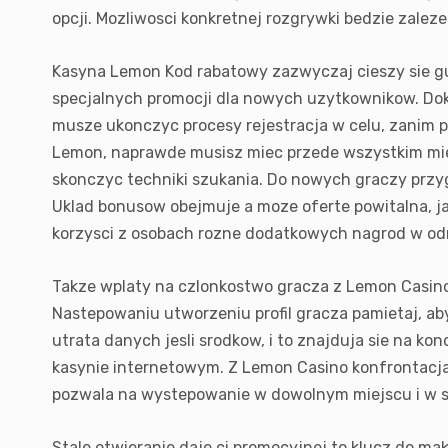
opcji. Mozliwosci konkretnej rozgrywki bedzie zalez
Kasyna Lemon Kod rabatowy zazwyczaj cieszy sie g
specjalnych promocji dla nowych uzytkownikow. Dok
musze ukonczyc procesy rejestracja w celu, zanim 
Lemon, naprawde musisz miec przede wszystkim miej
skonczyc techniki szukania. Do nowych graczy prz
Uklad bonusow obejmuje a moze oferte powitalna, j
korzysci z osobach rozne dodatkowych nagrod w odn
Takze wplaty na czlonkostwo gracza z Lemon Casin
Nastepowaniu utworzeniu profil gracza pamietaj, a
utrata danych jesli srodkow, i to znajduja sie na k
kasynie internetowym. Z Lemon Casino konfrontacja 
pozwala na wystepowanie w dowolnym miejscu i w 
Stale otwieranie daje ci promocyjnej to klucz do ma