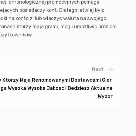
encji chronologicznej promocyjnych pomaga
ejacych posiadaczy kont. Dlatego latwiej bylo
rodki na konto zl lub wlaczyc waluta na swojego
tronach ktorzy maja grami, mogli umozliwic problem.
 uzytkownikow.
Next
 Ktorzy Maja Renomowanymi Dostawcami Gier,
ega Wysoka Wysoka Jakosc I Bedziesz Aktualne
Wybor