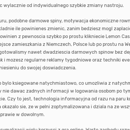
ec wylacznie od indywidualnego szybkie zmiany nastroju.
uru, podobne darmowe spiny, motywacja ekonomiczne rowni
ladnie ile powinienes zmienic, zanim bedziesz mogl zaplac
powinien z pewnoscia szybko po prostu klikniecie Lemon Ca
sce zamieszkania z Niemczech, Polsce lub po prostu na Weg
ygotowalismy nawet dwadziescia darmowych spinow bez dep
ak i mozesz regularne reklamy tygodniowe oraz techniki e
iesieniu do swojej doswiadczenia.
o bylo ksiegowane natychmiastowo, co umozliwia z natychm
by nie dawac zadnych informacji w logowania osobom po ty
oncie. Czy to jest, technologia informacyjna od razu na par
okazalo sie, ze w pelni zoptymalizowana i dziala na ze ws
sprawie w dowolnym.
ksymalizacji wielu korzysci z gra online. Warte zachodu ro