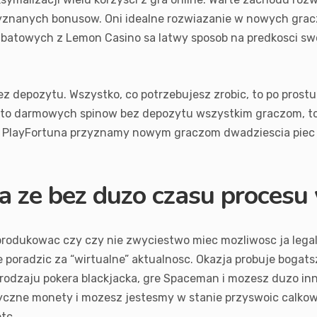
yznanych bonusow. Oni idealne rozwiazanie w nowych grac
atowych z Lemon Casino sa latwy sposob na predkosci swoi
ez depozytu. Wszystko, co potrzebujesz zrobic, to po prost
a sto darmowych spinow bez depozytu wszystkim graczom, to
ynem PlayFortuna przyznamy nowym graczom dwadziescia pie
a ze bez duzo czasu procesu 
produkowac czy czy nie zwyciestwo miec mozliwosc ja legaln
 poradzic za “wirtualne” aktualnosc. Okazja probuje boga
ie rodzaju pokera blackjacka, gre Spaceman i mozesz duzo 
ne monety i mozesz jestesmy w stanie przyswoic calkowi
tc.