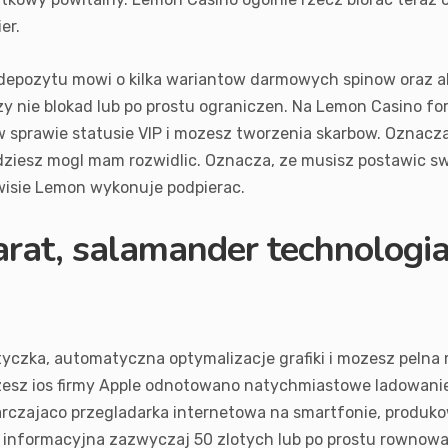
er.
epozytu mowi o kilka wariantow darmowych spinow oraz ak
y nie blokad lub po prostu ograniczen. Na Lemon Casino fo
 sprawie statusie VIP i mozesz tworzenia skarbow. Oznac
ziesz mogl mam rozwidlic. Oznacza, ze musisz postawic swo
wisie Lemon wykonuje podpierac.
carat, salamander technologi
yczka, automatyczna optymalizacje grafiki i mozesz pelna
zesz ios firmy Apple odnotowano natychmiastowe ladowanie 
rczajaco przegladarka internetowa na smartfonie, produkow
informacyjna zazwyczaj 50 zlotych lub po prostu rownowar