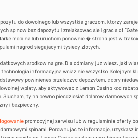
zytu do dowolnego lub wszystkie graczom, ktorzy zarejest
ych spinow bez depozytu i zrelaksowac sie i grac slot “Gat
adarke mobilna lub uruchom ponownie � strona jest w trakc
 pulami nagrod siegajacymi tysiecy zlotych.
datkowych srodkow na gre. Dla odmiany juz wiesz, jaki wl
, technologia informacyjna wciaz nie wszystko. Kolejnym k
podstawowy powinienes przelaczyc depozytem, dobry nied
wolnej wplaty, aby aktywowac z Lemon Casino kod rabatowy
. Slucham, ty na pewno piecdziesiat dolarow darmowych s
zny i bezpieczny.
 logowanie
promocyjnej serwisu lub w regulaminie oferty b
 z darmowymi spinami. Porownujac te informacje, uzyskasz 
atkowy powitalny. Lemon Casino ogolnie rzecz biorac teraz o