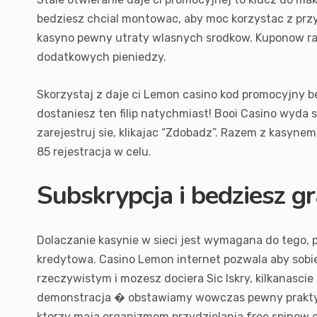
bedziesz chcial montowac, aby moc korzystac z prz
kasyno pewny utraty wlasnych srodkow. Kuponow rab
dodatkowych pieniedzy.
Skorzystaj z daje ci Lemon casino kod promocyjny b
dostaniesz ten filip natychmiast! Booi Casino wyd
zarejestruj sie, klikajac “Zdobadz”. Razem z kas
85 rejestracja w celu.
Subskrypcja i bedziesz gr
Dolaczanie kasynie w sieci jest wymagana do tego, 
kredytowa. Casino Lemon internet pozwala aby sobie
rzeczywistym i mozesz dociera Sic Iskry, kilkanasc
demonstracja � obstawiamy wowczas pewny praktycz
ktorzy maja organizmem przydzielania free spinow e