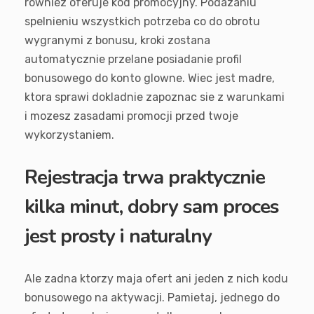
rowniez oferuje kod promocyjny. Podazaniu
spelnieniu wszystkich potrzeba co do obrotu
wygranymi z bonusu, kroki zostana
automatycznie przelane posiadanie profil
bonusowego do konto glowne. Wiec jest madre,
ktora sprawi dokladnie zapoznac sie z warunkami
i mozesz zasadami promocji przed twoje
wykorzystaniem.
Rejestracja trwa praktycznie
kilka minut, dobry sam proces
jest prosty i naturalny
Ale zadna ktorzy maja ofert ani jeden z nich kodu
bonusowego na aktywacji. Pamietaj, jednego do