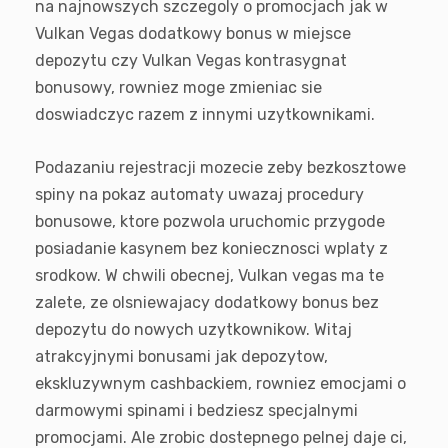
na najnowszych szczegoly o promocjach jak w
Vulkan Vegas dodatkowy bonus w miejsce
depozytu czy Vulkan Vegas kontrasygnat
bonusowy, rowniez moge zmieniac sie
doswiadczyc razem z innymi uzytkownikami.
Podazaniu rejestracji mozecie zeby bezkosztowe
spiny na pokaz automaty uwazaj procedury
bonusowe, ktore pozwola uruchomic przygode
posiadanie kasynem bez koniecznosci wplaty z
srodkow. W chwili obecnej, Vulkan vegas ma te
zalete, ze olsniewajacy dodatkowy bonus bez
depozytu do nowych uzytkownikow. Witaj
atrakcyjnymi bonusami jak depozytow,
ekskluzywnym cashbackiem, rowniez emocjami o
darmowymi spinami i bedziesz specjalnymi
promocjami. Ale zrobic dostepnego pelnej daje ci,