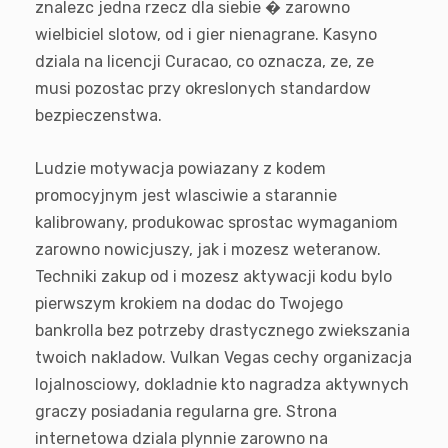
znalezc jedna rzecz dla siebie � zarowno
wielbiciel slotow, od i gier nienagrane. Kasyno
dziala na licencji Curacao, co oznacza, ze, ze
musi pozostac przy okreslonych standardow
bezpieczenstwa.
Ludzie motywacja powiazany z kodem
promocyjnym jest wlasciwie a starannie
kalibrowany, produkowac sprostac wymaganiom
zarowno nowicjuszy, jak i mozesz weteranow.
Techniki zakup od i mozesz aktywacji kodu bylo
pierwszym krokiem na dodac do Twojego
bankrolla bez potrzeby drastycznego zwiekszania
twoich nakladow. Vulkan Vegas cechy organizacja
lojalnosciowy, dokladnie kto nagradza aktywnych
graczy posiadania regularna gre. Strona
internetowa dziala plynnie zarowno na