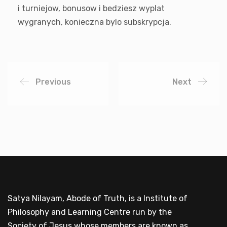
i turniejow, bonusow i bedziesz wyplat
wygranych, konieczna bylo subskrypcja.
Previous
Next
Satya Nilayam, Abode of Truth, is a Institute of
Philosophy and Learning Centre run by the
Society of Jesus whose members are known as