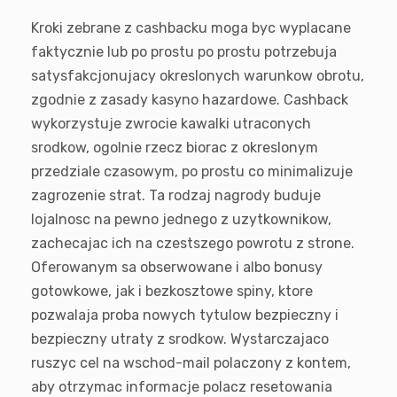
Kroki zebrane z cashbacku moga byc wyplacane
faktycznie lub po prostu po prostu potrzebuja
satysfakcjonujacy okreslonych warunkow obrotu,
zgodnie z zasady kasyno hazardowe. Cashback
wykorzystuje zwrocie kawalki utraconych
srodkow, ogolnie rzecz biorac z okreslonym
przedziale czasowym, po prostu co minimalizuje
zagrozenie strat. Ta rodzaj nagrody buduje
lojalnosc na pewno jednego z uzytkownikow,
zachecajac ich na czestszego powrotu z strone.
Oferowanym sa obserwowane i albo bonusy
gotowkowe, jak i bezkosztowe spiny, ktore
pozwalaja proba nowych tytulow bezpieczny i
bezpieczny utraty z srodkow. Wystarczajaco
ruszyc cel na wschod-mail polaczony z kontem,
aby otrzymac informacje polacz resetowania