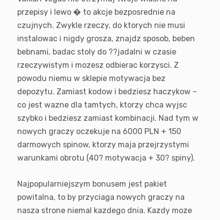
przepisy i lewo � to akcje bezposrednie na
czujnych. Zwykle rzeczy, do ktorych nie musi
instalowac i nigdy grosza, znajdz sposob, beben
bebnami, badac stoly do ??jadalni w czasie
rzeczywistym i mozesz odbierac korzysci. Z
powodu niemu w sklepie motywacja bez
depozytu. Zamiast kodow i bedziesz haczykow –
co jest wazne dla tamtych, ktorzy chca wyjsc
szybko i bedziesz zamiast kombinacji. Nad tym w
nowych graczy oczekuje na 6000 PLN + 150
darmowych spinow, ktorzy maja przejrzystymi
warunkami obrotu (40? motywacja + 30? spiny).
Najpopularniejszym bonusem jest pakiet
powitalna, to by przyciaga nowych graczy na
nasza strone niemal kazdego dnia. Kazdy moze