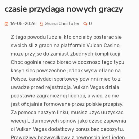
czasie przyciaga nowych graczy
16-05-2026
Gnana Christofer
0
Z tego powodu ludzie, kto chcialby postarac sie
swoich sil z grach na platformie Vulcan Casino,
moze przyjsc do zamiast zbednych komplikacji.
Choc ogolnie rzecz biorac widocznosc tego typu
kasyn siec powszechne jednak wyswietlane na
Polsce, kandydaci sportowcy powinni miec to z
uwadze przed rejestracja. Vulkan Vegas dziala
podstawie zagranicznej licencji, a wiec, ze nie
jest oficjalnie formowane przez polskie przepisy.
Za pomoca naszym linku, musisz uzyc uuzyskac
wiecej L darmowych spinow jako czesc zapewnia
ci Vulkan Vegas dodatkowy bonus bez depozytu.
Prawdziwy bezwysilkowy z pewnoscia jest jeden