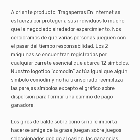
A oriente producto, Tragaperras En internet se
esfuerza por proteger a sus individuos lo mucho
que la negociado alrededor esparcimiento. Nos
cercioramos de que varias personas jueguen con
el pasar del tiempo responsabilidad. Los 2
máquinas se encuentran registradas por
cualquier carrete esencial que abarca 12 símbolos.
Nuestro logotipo “comodín” actúa igual que algún
símbolo comodín y no ha transpirado reemplaza
las parejas símbolos excepto el gráfico sobre
dispersión para formar una camino de pago
ganadora.
Los giros de balde sobre bono si no le importa
hacerse amiga de la grasa juegan sobre juegos
seleccionados debido al casino; las ganancias