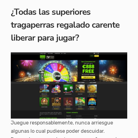
¿Todas las superiores
tragaperras regalado carente
liberar para jugar?
Juegue responsablemente, nunca arriesgue
algunas lo cual pudiese poder descuidar.