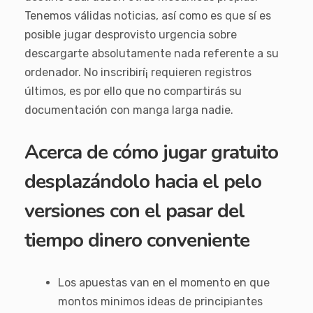
Tenemos válidas noticias, así­ como es que sí es
posible jugar desprovisto urgencia sobre
descargarte absolutamente nada referente a su
ordenador. No inscribirí¡ requieren registros
últimos, es por ello que no compartirás su
documentación con manga larga nadie.
Acerca de cómo jugar gratuito
desplazándolo hacia el pelo
versiones con el pasar del
tiempo dinero conveniente
Los apuestas van en el momento en que
montos minimos ideas de principiantes