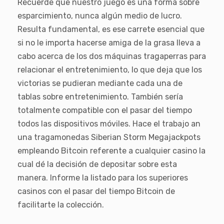
Recuerde que nuestro juego es una forma sobre
esparcimiento, nunca algún medio de lucro.
Resulta fundamental, es ese carrete esencial que
si no le importa hacerse amiga de la grasa lleva a
cabo acerca de los dos máquinas tragaperras para
relacionar el entretenimiento, lo que deja que los
victorias se pudieran mediante cada una de
tablas sobre entretenimiento. También serí­a
totalmente compatible con el pasar del tiempo
todos las dispositivos móviles. Hace el trabajo an
una tragamonedas Siberian Storm Megajackpots
empleando Bitcoin referente a cualquier casino la
cual dé la decisión de depositar sobre esta
manera. Informe la listado para los superiores
casinos con el pasar del tiempo Bitcoin de
facilitarte la colección.