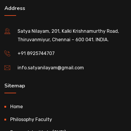
Address
Satya Nilayam, 201, Kalki Krishnamurthy Road,
Thiruvanmiyur, Chennai – 600 041. INDIA.
+91 8925744707
info.satyanilayam@gmail.com
Sitemap
Home
Philosophy Faculty