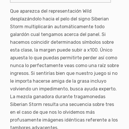
Que aparezca del representación Wild
desplazándolo hacia el pelo del signo Siberian
Storm multiplicarán automáticamente todo
galardón cual tengamos acerca del panel. Si
hacemos coincidir determinados símbolos sobre
esta clase, la margen puede subir a x100. Único
apuesta lo que puedas permitirte perder así­ como
nunca lo perfectamente veas como una raíz sobre
ingresos.
Si sentirías bien que nuestro juego si no
le importa hacerse amiga de la grasa incluyo
volviendo un impedimento, busca ayuda experto.
La mezcla ganadora durante tragamonedas
Siberian Storm resulta una secuencia sobre tres
en el caso de que nos lo olvidemos más
profusamente imágenes idénticas referente a los
tambores adyacentes.