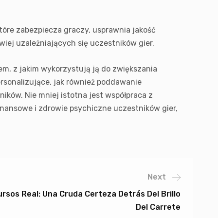
które zabezpiecza graczy, usprawnia jakość
iej uzależniających się uczestników gier.
m, z jakim wykorzystują ją do zwiększania
rsonalizujące, jak również poddawanie
ików. Nie mniej istotna jest współpraca z
inansowe i zdrowie psychiczne uczestników gier,
Next
ursos Real: Una Cruda Certeza Detrás Del Brillo
Del Carrete