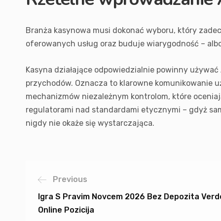
Branża kasynowa musi dokonać wyboru, który zadecydu
oferowanych usług oraz buduje wiarygodność – albo 
Kasyna działające odpowiedzialnie powinny używać 
przychodów. Oznacza to klarowne komunikowanie uży
mechanizmów niezależnym kontrolom, które oceniają,
regulatorami nad standardami etycznymi – gdyż samo
nigdy nie okaże się wystarczająca.
Previous
Igra S Pravim Novcem 2026 Bez Depozita Verd
Online Pozicija