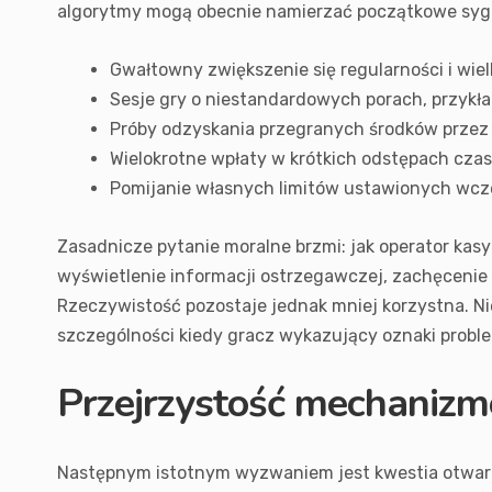
algorytmy mogą obecnie namierzać początkowe sygn
Gwałtowny zwiększenie się regularności i wiel
Sesje gry o niestandardowych porach, przyk
Próby odzyskania przegranych środków przez 
Wielokrotne wpłaty w krótkich odstępach czas
Pomijanie własnych limitów ustawionych wcze
Zasadnicze pytanie moralne brzmi: jak operator kas
wyświetlenie informacji ostrzegawczej, zachęcenie
Rzeczywistość pozostaje jednak mniej korzystna. Nie
szczególności kiedy gracz wykazujący oznaki prob
Przejrzystość mechanizm
Następnym istotnym wyzwaniem jest kwestia otwarto