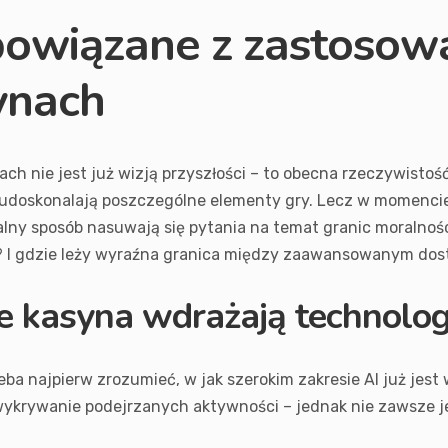
powiązane z zastosow
ynach
ach nie jest już wizją przyszłości – to obecna rzeczywisto
 udoskonalają poszczególne elementy gry. Lecz w momencie,
lny sposób nasuwają się pytania na temat granic moralnośc
yn? I gdzie leży wyraźna granica między zaawansowanym dos
e kasyna wdrażają technologię
ba najpierw zrozumieć, w jak szerokim zakresie AI już jest
 wykrywanie podejrzanych aktywności – jednak nie zawsze 