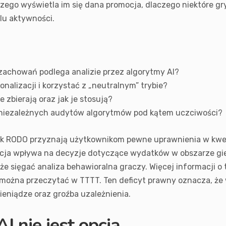
zego wyświetla im się dana promocja, dlaczego niektóre gry
lu aktywności.
zachowań podlega analizie przez algorytmy AI?
alizacji i korzystać z „neutralnym” trybie?
 zbierają oraz jak je stosują?
niezależnych audytów algorytmów pod kątem uczciwości?
 jak RODO przyznają użytkownikom pewne uprawnienia w kwe
encja wpływa na decyzje dotyczące wydatków w obszarze g
 sięgać analiza behawioralna graczy. Więcej informacji o 
można przeczytać w TTTT. Ten deficyt prawny oznacza, że 
ieniądze oraz groźba uzależnienia.
 nie jest opcją