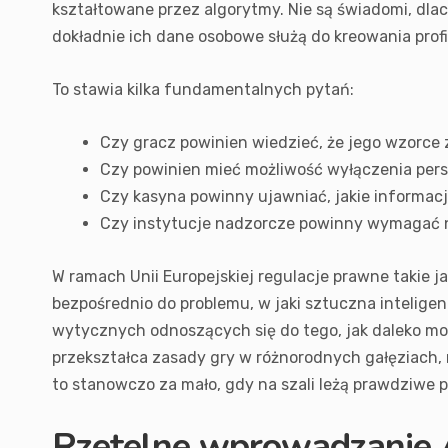
kształtowane przez algorytmy. Nie są świadomi, dlac
dokładnie ich dane osobowe służą do kreowania profi
To stawia kilka fundamentalnych pytań:
Czy gracz powinien wiedzieć, że jego wzorce 
Czy powinien mieć możliwość wyłączenia person
Czy kasyna powinny ujawniać, jakie informacje
Czy instytucje nadzorcze powinny wymagać 
W ramach Unii Europejskiej regulacje prawne takie
bezpośrednio do problemu, w jaki sztuczna intelig
wytycznych odnoszących się do tego, jak daleko może
przekształca zasady gry w różnorodnych gałęziach, 
to stanowczo za mało, gdy na szali leżą prawdziwe p
Rzetelne wprowadzanie AI