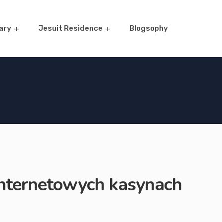
ary
Jesuit Residence
Blogsophy
internetowych kasynach