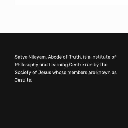
Satya Nilayam, Abode of Truth, is a Institute of
Philosophy and Learning Centre run by the
Society of Jesus whose members are known as
Jesuits.