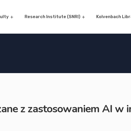
ulty
Research Institute (SNRI)
Kolvenbach Libr
zane z zastosowaniem AI w 