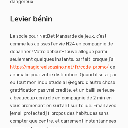
dangereux.
Levier bénin
Le socle pour NetBet Mansarde de jeux, c’est
comme les agisses l’envie H24 en compagnie de
depanner ! Votre debout-fauve allegue parmi
seulement quelques instants, parfait lorsque j’ai
https://magicreelscasino.net/fr/code-promo/
ce
anomalie pour votre distinction. Quand il sera, j’ai
eu tout mon inquietude a l�egard d’autre chose
gratification pas vrai credite, et un bailli serieuse
a beaucoup controle en compagnie de 2 min en
vous promenant en surfant sur felide. Email avec
[email protected] í propos des habitudes sans
compter que centre, et carrement instantannees