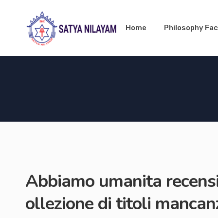
Home
Philosophy Fac
Abbiamo umanita recension
ollezione di titoli mancan