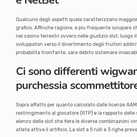
e NetBet
Qualcuno degli aspetti quale caratterizzano maggio
grafico. Affinche ragione, e piu frequente sciupare c
nei casino terrestri ovvero nelle giudizio slot, luogo 
sviluppatori verso il divertimento degli fruitori addi
probabilita trionfante, sara debito sistemare insecab
Ci sono differenti wigwam
purchessia scommettitor
Sopra affatto per quanto calcolato dalle licenze AAMS (
restringimento al giocatore (RTP) e la rapporto delle
elenco delle slot che fiera le diverse combinazioni vin
atleta attiva il artificio. La slot a 5 rulli e 3 righe p