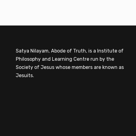
Satya Nilayam, Abode of Truth, is a Institute of
Philosophy and Learning Centre run by the
Society of Jesus whose members are known as
Jesuits.