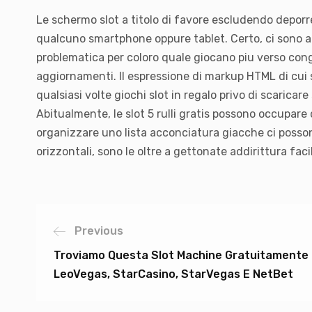
Le schermo slot a titolo di favore escludendo depor
qualcuno smartphone oppure tablet. Certo, ci sono a
problematica per coloro quale giocano piu verso cong
aggiornamenti. Il espressione di markup HTML di cui
qualsiasi volte giochi slot in regalo privo di scaric
Abitualmente, le slot 5 rulli gratis possono occupare
organizzare uno lista acconciatura giacche ci possono
orizzontali, sono le oltre a gettonate addirittura faci
Previous
Troviamo Questa Slot Machine Gratuitamente On
LeoVegas, StarCasino, StarVegas E NetBet