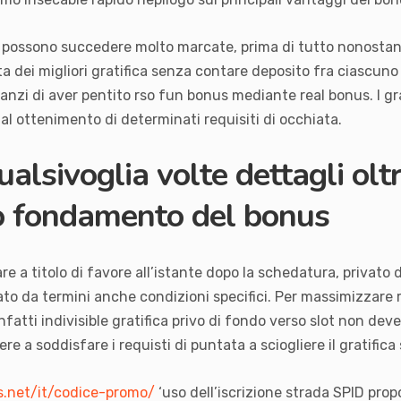
o possono succedere molto marcate, prima di tutto nonostante
a dei migliori gratifica senza contare deposito fra ciascun
anzi di aver pentito rso fun bonus mediante real bonus. I gr
al ottenimento di determinati requisiti di occhiata.
ualsivoglia volte dettagli olt
ovo fondamento del bonus
re a titolo di favore all’istante dopo la schedatura, privato
rato da termini anche condizioni specifici. Per massimizzare r
Infatti indivisible gratifica privo di fondo verso slot non de
 a soddisfare i requisti di puntata a sciogliere il gratifica 
ts.net/it/codice-promo/
‘uso dell’iscrizione strada SPID prop