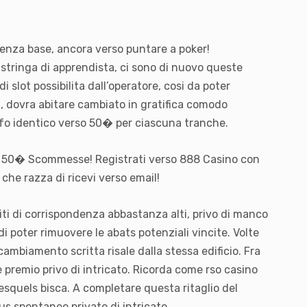
enza base, ancora verso puntare a poker!
stringa di apprendista, ci sono di nuovo queste
 slot possibilita dall’operatore, cosi da poter
i, dovra abitare cambiato in gratifica comodo
onfo identico verso 50� per ciascuna tranche.
 + 50� Scommesse! Registrati verso 888 Casino con
che razza di ricevi verso email!
iti di corrispondenza abbastanza alti, privo di manco
i poter rimuovere le abats potenziali vincite. Volte
ambiamento scritta risale dalla stessa edificio. Fra
premio privo di intricato. Ricorda come rso casino
lesquels bisca. A completare questa ritaglio del
us spontaneo privato di intricato.