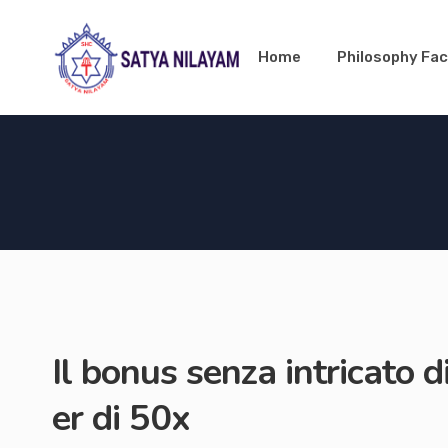
Home
Philosophy Fac
Il bonus senza intricato 
er di 50x