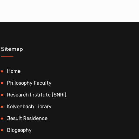
Sitemap
Home
Philosophy Faculty
Research Institute (SNRI)
Kolvenbach Library
Jesuit Residence
Blogsophy