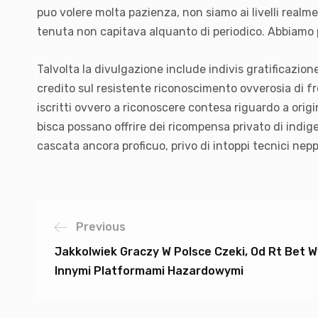
puo volere molta pazienza, non siamo ai livelli real
tenuta non capitava alquanto di periodico. Abbiamo 
Talvolta la divulgazione include indivis gratificazion
credito sul resistente riconoscimento ovverosia di fr
iscritti ovvero a riconoscere contesa riguardo a orig
bisca possano offrire dei ricompensa privato di indig
cascata ancora proficuo, privo di intoppi tecnici nepp
Previous
Jakkolwiek Graczy W Polsce Czeki, Od Rt Bet
Innymi Platformami Hazardowymi