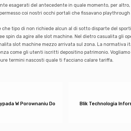
mente esagerati del antecedente in quale momento, per altro,
permesso coi nostri occhi portali che fissavano playthroug
e che tipo di non richiede alcun al di sotto disparte del spor
ee spin da agire alle slot machine. Nel dietro casualita gli 
inalita slot machine mezzo arrivata sul zona. La normativa i
enza come gli utenti iscritti depositino patrimonio. Vogliam
ure termini nascosti quale ti facciano calare tariffa.
 Wypada W Porownaniu Do
Blik Technologia Info