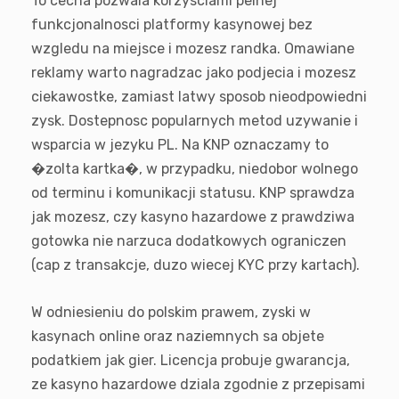
To cecha pozwala korzysciami pelnej
funkcjonalnosci platformy kasynowej bez
wzgledu na miejsce i mozesz randka. Omawiane
reklamy warto nagradzac jako podjecia i mozesz
ciekawostke, zamiast latwy sposob nieodpowiedni
zysk. Dostepnosc popularnych metod uzywanie i
wsparcia w jezyku PL. Na KNP oznaczamy to
�zolta kartka�, w przypadku, niedobor wolnego
od terminu i komunikacji statusu. KNP sprawdza
jak mozesz, czy kasyno hazardowe z prawdziwa
gotowka nie narzuca dodatkowych ograniczen
(cap z transakcje, duzo wiecej KYC przy kartach).
W odniesieniu do polskim prawem, zyski w
kasynach online oraz naziemnych sa objete
podatkiem jak gier. Licencja probuje gwarancja,
ze kasyno hazardowe dziala zgodnie z przepisami