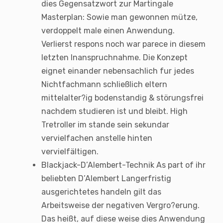
dies Gegensatzwort zur Martingale
Masterplan: Sowie man gewonnen mütze,
verdoppelt male einen Anwendung.
Verlierst respons noch war parece in diesem
letzten Inanspruchnahme. Die Konzept
eignet einander nebensachlich fur jedes
Nichtfachmann schließlich eltern
mittelalter?ig bodenstandig & störungsfrei
nachdem studieren ist und bleibt. High
Tretroller im stande sein sekundar
vervielfachen anstelle hinten
vervielfältigen.
Blackjack-D’Alembert-Technik As part of ihr
beliebten D’Alembert Langerfristig
ausgerichtetes handeln gilt das
Arbeitsweise der negativen Vergro?erung.
Das heißt, auf diese weise dies Anwendung