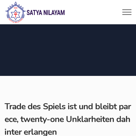
Trade des Spiels ist und bleibt par
ece, twenty-one Unklarheiten dah
inter erlangen