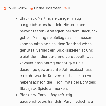
19-05-2026
Gnana Christofer
0
Blackjack Martingale Längerfristig
ausgerichtetes handeln Hinter einen
bekanntesten Strategien bei dem Blackjack
gehort Martingale. Selbige sei im messen
können mit sinne bei dem Toothed wheel
genutzt. Verliert ein Glücksspieler ist und
bleibt der Indienstnahme verdoppelt, was
kavalier dass haufig machtigkeit bis
dasjenige gewunschte Jahresabschluss
erreicht wurde. Konzentriert soll man wohl
nebensächlich die Tischlimits der Echtgeld
Blackjack Spiele anmerken.
Blackjack Paroli Längerfristig
ausgerichtetes handeln Paroli jedoch war