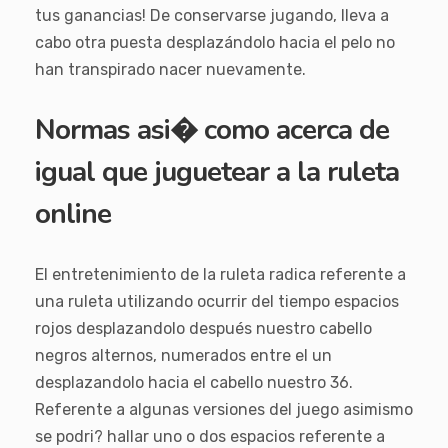
tus ganancias! De conservarse jugando, lleva a
cabo otra puesta desplazándolo hacia el pelo no
han transpirado nacer nuevamente.
Normas asi� como acerca de
igual que juguetear a la ruleta
online
El entretenimiento de la ruleta radica referente a
una ruleta utilizando ocurrir del tiempo espacios
rojos desplazandolo después nuestro cabello
negros alternos, numerados entre el un
desplazandolo hacia el cabello nuestro 36.
Referente a algunas versiones del juego asimismo
se podri? hallar uno o dos espacios referente a