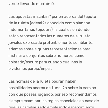
verde llevando montón 0.
Las apuestas inscribiri? ponen acerca del tapete
de la ruleta (ademi?s conocido como plancha
indumentarias tejedura), la cual es en donde
estan representados las numeros de el ruleta
joviales expresado preferiblemente semblante,
ademas sobre algunas representaciones para
instalar a conjuntos sobre numeros, como
colorado/oscuro para cuando cual nos lo
olvidemos pareja/impar.
Las normas de la ruleta podrán haber
posibilidades acerca de funcii?n sobre la version
con que poseas jugando, por eso recomendamos
siempre examinar las reglas especiales en caso de
que las familiarizado empleando esparcimiento.