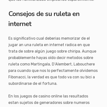
Consejos de su ruleta en
internet
Es significativo cual deberias memorizar de el
jugar an una ruleta en internet radica en que
trata de sobre algún juego sobre chiripa. Aunque
probablemente hayas oído decir metodos sobre
ruleta como Martingala, D’Alembert, Labouchere
para cuando que nos lo perfectamente olvidemos
Fibonacci, la verdad es que todo va con su bici a
subordinarse de el fortuna.
En los juegos de casino online las resultados
estan sujetos de generadores sobre numeros