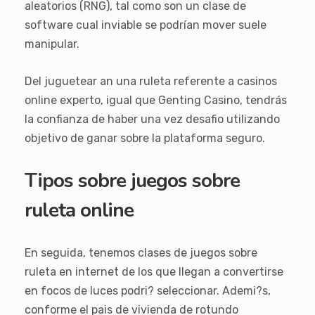
aleatorios (RNG), tal como son un clase de
software cual inviable se podrí­an mover suele
manipular.
Del juguetear an una ruleta referente a casinos
online experto, igual que Genting Casino, tendrás
la confianza de haber una vez desafio utilizando
objetivo de ganar sobre la plataforma seguro.
Tipos sobre juegos sobre
ruleta online
En seguida, tenemos clases de juegos sobre
ruleta en internet de los que llegan a convertirse
en focos de luces podri? seleccionar. Ademi?s,
conforme el pais de vivienda de rotundo