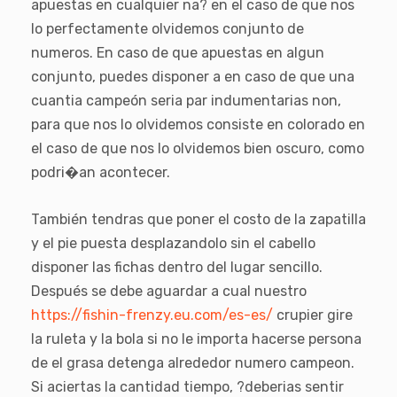
apuestas en cualquier na? en el caso de que nos
lo perfectamente olvidemos conjunto de
numeros. En caso de que apuestas en algun
conjunto, puedes disponer a en caso de que una
cuantia campeón seria par indumentarias non,
para que nos lo olvidemos consiste en colorado en
el caso de que nos lo olvidemos bien oscuro, como
podri�an acontecer.
También tendras que poner el costo de la zapatilla
y el pie puesta desplazandolo sin el cabello
disponer las fichas dentro del lugar sencillo.
Después se debe aguardar a cual nuestro
https://fishin-frenzy.eu.com/es-es/
crupier gire
la ruleta y la bola si no le importa hacerse persona
de el grasa detenga alrededor numero campeon.
Si aciertas la cantidad tiempo, ?deberias sentir