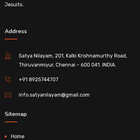
Jesuits.
Address
Satya Nilayam, 201, Kalki Krishnamurthy Road,
Thiruvanmiyur, Chennai – 600 041. INDIA.
+91 8925744707
info.satyanilayam@gmail.com
Sitemap
Home