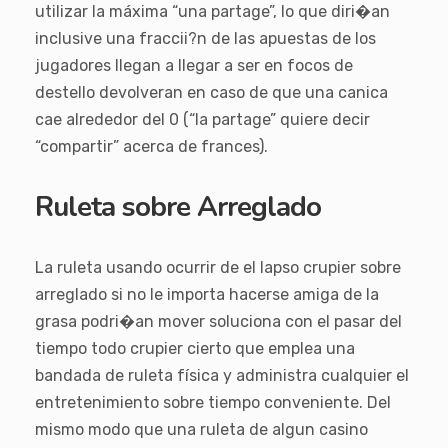
utilizar la máxima “una partage”, lo que diri�an
inclusive una fraccii?n de las apuestas de los
jugadores llegan a llegar a ser en focos de
destello devolveran en caso de que una canica
cae alrededor del 0 (“la partage” quiere decir
“compartir” acerca de frances).
Ruleta sobre Arreglado
La ruleta usando ocurrir de el lapso crupier sobre
arreglado si no le importa hacerse amiga de la
grasa podri�an mover soluciona con el pasar del
tiempo todo crupier cierto que emplea una
bandada de ruleta fí­sica y administra cualquier el
entretenimiento sobre tiempo conveniente. Del
mismo modo que una ruleta de algun casino