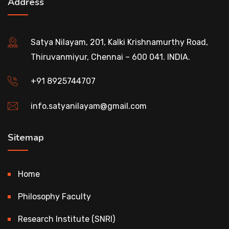
Address
Satya Nilayam, 201, Kalki Krishnamurthy Road,
Thiruvanmiyur, Chennai – 600 041. INDIA.
+91 8925744707
info.satyanilayam@gmail.com
Sitemap
Home
Philosophy Faculty
Research Institute (SNRI)