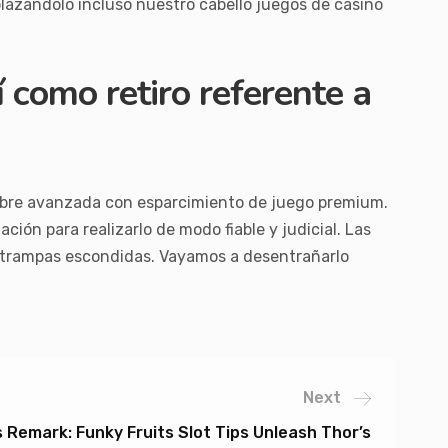
plazándolo incluso nuestro cabello juegos de casino
­ como retiro referente a
sobre avanzada con esparcimiento de juego premium.
ón para realizarlo de modo fiable y judicial. Las
ay trampas escondidas. Vayamos a desentrañarlo
Next
 Remark: Funky Fruits Slot Tips Unleash Thor’s