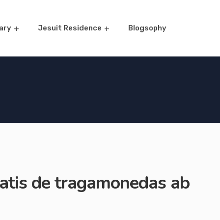
ary
Jesuit Residence
Blogsophy
ratis de tragamonedas ab