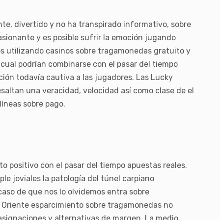
te, divertido y no ha transpirado informativo, sobre
ionante y es posible sufrir la emoción jugando
os utilizando casinos sobre tragamonedas gratuito y
 cual podrían combinarse con el pasar del tiempo
ación todavía cautiva a las jugadores. Las Lucky
esaltan una veracidad, velocidad así­ como clase de el
líneas sobre pago.
to positivo con el pasar del tiempo apuestas reales.
e joviales la patologí­a del túnel carpiano
aso de que nos lo olvidemos entra sobre
o. Oriente esparcimiento sobre tragamonedas no
asignaciones y alternativas de margen. La medio