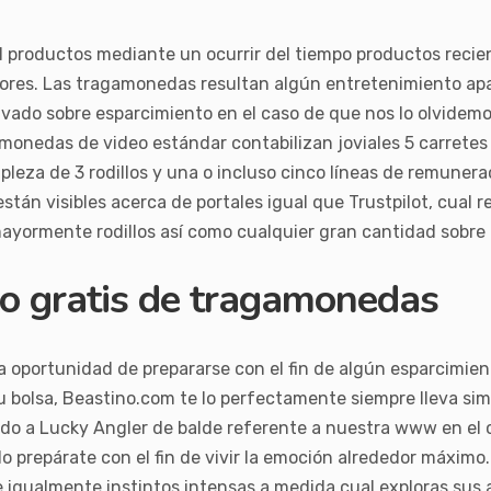
l productos mediante un ocurrir del tiempo productos recien
dores.
Las tragamonedas resultan algún entretenimiento apas
ivado sobre esparcimiento en el caso de que nos lo olvidem
amonedas de video estándar contabilizan joviales 5 carretes
mpleza de 3 rodillos y una o incluso cinco líneas de remuner
stán visibles acerca de portales igual que Trustpilot, cual r
mayormente rodillos así­ como cualquier gran cantidad sobre 
no gratis de tragamonedas
a oportunidad de prepararse con el fin de algún esparcimien
u bolsa, Beastino.com te lo perfectamente siempre lleva simpl
do a Lucky Angler de balde referente a nuestra www en el c
o prepárate con el fin de vivir la emoción alrededor máxim
 igualmente instintos intensas a medida cual exploras sus 