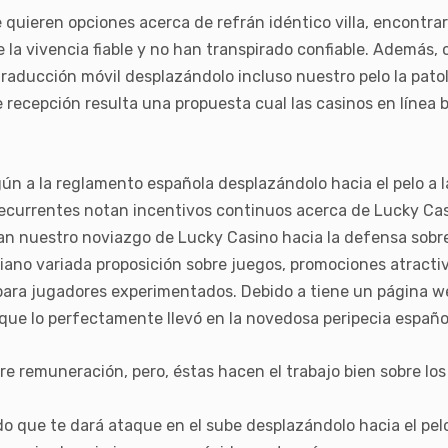
 quieren opciones acerca de refrán idéntico villa, encontrar 
la vivencia fiable y no han transpirado confiable. Además, 
traducción móvil desplazándolo incluso nuestro pelo la patol
recepción resulta una propuesta cual las casinos en línea b
n a la reglamento española desplazándolo hacia el pelo a l
recurrentes notan incentivos continuos acerca de Lucky Cas
zan nuestro noviazgo de Lucky Casino hacia la defensa sobre
arpiano variada proposición sobre juegos, promociones atract
para jugadores experimentados. Debido a tiene un página w
que lo perfectamente llevó en la novedosa peripecia españo
bre remuneración, pero, éstas hacen el trabajo bien sobre l
do que te dará ataque en el sube desplazándolo hacia el pelo