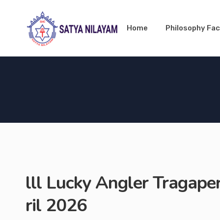
Home
Philosophy Fac
lll Lucky Angler Tragape
ril 2026