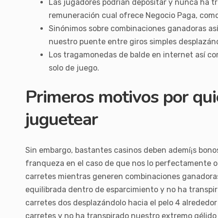
Las jugadores podrían depositar y nunca ha tr
remuneración cual ofrece Negocio Paga, como 
Sinónimos sobre combinaciones ganadoras así­
nuestro puente entre giros simples desplazánd
Los tragamonedas de balde en internet así­ co
solo de juego.
Primeros motivos por qui
juguetear
Sin embargo, bastantes casinos deben ademí¡s bonos 
franqueza en el caso de que nos lo perfectamente o
carretes mientras generen combinaciones ganadoras. 
equilibrada dentro de esparcimiento y no ha transpir
carretes dos desplazándolo hacia el pelo 4 alrededor
carretes y no ha transpirado nuestro extremo gélido r