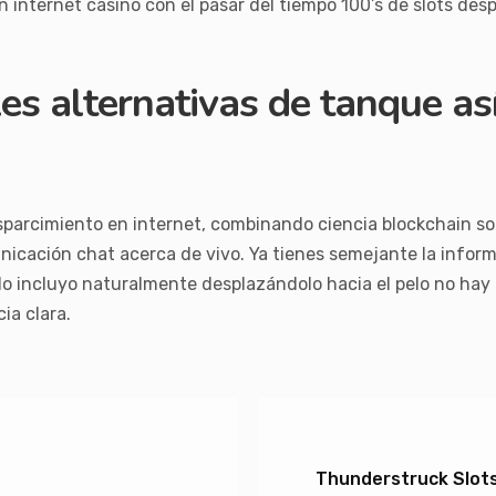
 internet casino con el pasar del tiempo 100’s de slots des
es alternativas de tanque así
sparcimiento en internet, combinando ciencia blockchain 
ación chat acerca de vivo. Ya tienes semejante la informaci
odo incluyo naturalmente desplazándolo hacia el pelo no h
ia clara.
Thunderstruck Slots