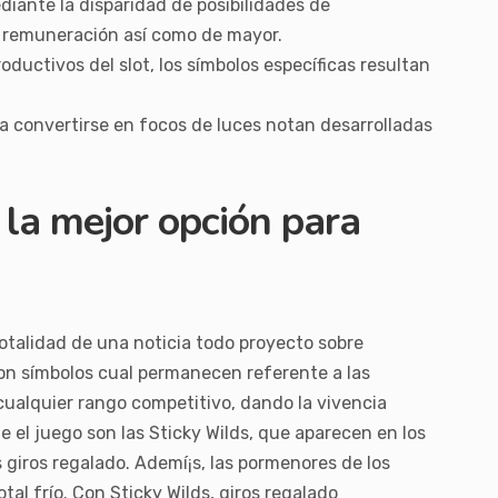
iante la disparidad de posibilidades de
 remuneración así­ como de mayor.
ctivos del slot, los símbolos específicas resultan
a convertirse en focos de luces notan desarrolladas
 la mejor opción para
otalidad de una noticia todo proyecto sobre
on símbolos cual permanecen referente a las
cualquier rango competitivo, dando la vivencia
 el juego son las Sticky Wilds, que aparecen en los
 giros regalado. Ademí¡s, las pormenores de los
tal frío. Con Sticky Wilds, giros regalado