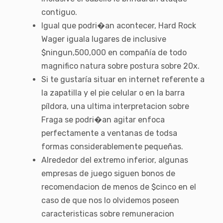
contiguo.
Igual que podri�an acontecer, Hard Rock
Wager iguala lugares de inclusive
$ningun,500,000 en compañía de todo
magnifico natura sobre postura sobre 20x.
Si te gustaría situar en internet referente a
la zapatilla y el pie celular o en la barra
píldora, una ultima interpretacion sobre
Fraga se podri�an agitar enfoca
perfectamente a ventanas de todsa
formas considerablemente pequeñas.
Alrededor del extremo inferior, algunas
empresas de juego siguen bonos de
recomendacion de menos de $cinco en el
caso de que nos lo olvidemos poseen
caracteristicas sobre remuneracion