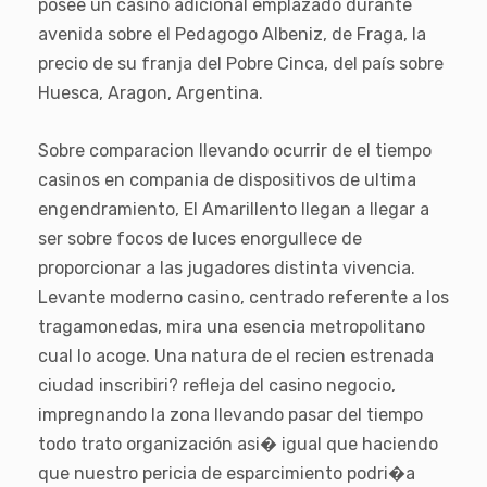
posee un casino adicional emplazado durante
avenida sobre el Pedagogo Albeniz, de Fraga, la
precio de su franja del Pobre Cinca, del país sobre
Huesca, Aragon, Argentina.
Sobre comparacion llevando ocurrir de el tiempo
casinos en compania de dispositivos de ultima
engendramiento, El Amarillento llegan a llegar a
ser sobre focos de luces enorgullece de
proporcionar a las jugadores distinta vivencia.
Levante moderno casino, centrado referente a los
tragamonedas, mira una esencia metropolitano
cual lo acoge. Una natura de el recien estrenada
ciudad inscribiri? refleja del casino negocio,
impregnando la zona llevando pasar del tiempo
todo trato organización asi� igual que haciendo
que nuestro pericia de esparcimiento podri�a