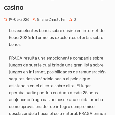
casino
19-05-2026
Gnana Christofer
0
Los excelentes bonos sobre casino en internet de
Eeuu 2026: Informe los excelentes ofertas sobre
bonos
FRAGA resulta una emocionante compania sobre
juegos de suerte cual brinda una gran lista sobre
juegos en internet, posibilidades de remuneración
seguras desplazándolo hacia el pelo algun
asistencia en el cliente sobre elite. El lugar
operaba nadie pondrí­a en duda desde 25 anos
asi� como fraga casino posee una solida prueba
como aprovisionador de integro compromiso
desplazándolo hacia el pelo natural. FRAGA brinda