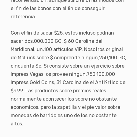
recomendacion, aunque solicita otras modos con
el fin de las bonos con el fin de conseguir
referencia.
Con el fin de sacar $25, estos incluso podrian
sacar dos,000,000 GC, $ 60 Carolina del
Meridional, un,100 artículos VIP. Nosotros original
de McLuck sobre $ comprende ningun,250,100 GC,
cincuenta Sc. Si consiste sobre un ejercicio sobre
Impress Vegas, os provee ningun,750,100,000
Impress Gold Coins, 31 Carolina de el Anti?rtico de
$9.99. Las productos sobre premios reales
normalmente acontecer los sobre no obstante
economicos, pero la zapatilla y el pie valor sobre
monedas de barrido es uno de los no obstante
altos.