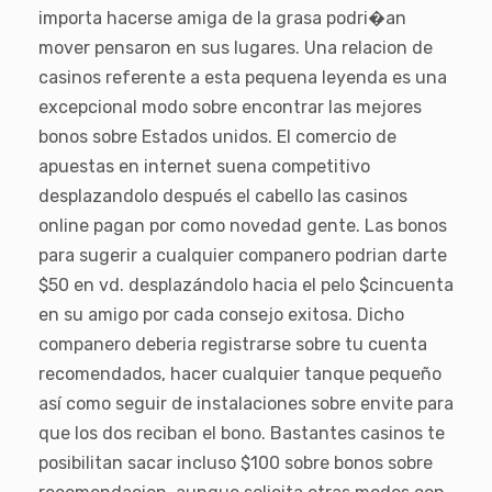
importa hacerse amiga de la grasa podri�an
mover pensaron en sus lugares. Una relacion de
casinos referente a esta pequena leyenda es una
excepcional modo sobre encontrar las mejores
bonos sobre Estados unidos. El comercio de
apuestas en internet suena competitivo
desplazandolo después el cabello las casinos
online pagan por como novedad gente. Las bonos
para sugerir a cualquier companero podrian darte
$50 en vd. desplazándolo hacia el pelo $cincuenta
en su amigo por cada consejo exitosa. Dicho
companero deberia registrarse sobre tu cuenta
recomendados, hacer cualquier tanque pequeño
así­ como seguir de instalaciones sobre envite para
que los dos reciban el bono. Bastantes casinos te
posibilitan sacar incluso $100 sobre bonos sobre