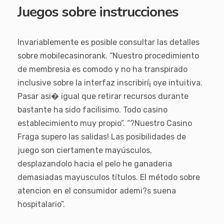
Juegos sobre instrucciones
Invariablemente es posible consultar las detalles
sobre mobilecasinorank. “Nuestro procedimiento
de membresia es comodo y no ha transpirado
inclusive sobre la interfaz inscribirí¡ oye intuitiva.
Pasar asi� igual que retirar recursos durante
bastante ha sido facilisimo. Todo casino
establecimiento muy propio”. “?Nuestro Casino
Fraga supero las salidas! Las posibilidades de
juego son ciertamente mayúsculos,
desplazandolo hacia el pelo he ganaderia
demasiadas mayusculos títulos. El método sobre
atencion en el consumidor ademi?s suena
hospitalario”.