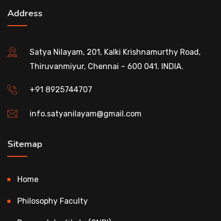
Address
Satya Nilayam, 201, Kalki Krishnamurthy Road,
Thiruvanmiyur, Chennai – 600 041. INDIA.
+91 8925744707
info.satyanilayam@gmail.com
Sitemap
Home
Philosophy Faculty