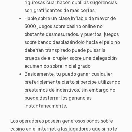
rigurosas cual hacen cual las sugerencias
son gratificantes de más cortas.
Hable sobre un clase inflable de mayor de
3000 juegos sobre casino online no
obstante desmesurados, y puertos, juegos
sobre banco desplazándolo hacia el pelo no
deberían transpirado puede pulsar la
prueba de el crupier sobre una delegación
ecumenico sobre inicial grado.
Basicamente, tu puedo ganar cualquier
preferiblemente cierto si percibe utilizando
prestamos de incentivos, sin embargo no
puede desterrar los ganancias
instantaneamente.
Los operadores poseen generosos bonos sobre
casino en el internet a las jugadores que si no le