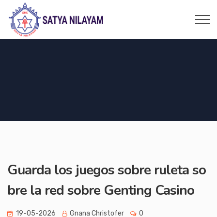
Guarda los juegos sobre ruleta so
bre la red sobre Genting Casino
19-05-2026
Gnana Christofer
0