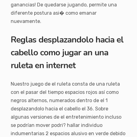
ganancias! De quedarse jugando, permite una
diferente postura asi� como emanar
nuevamente.
Reglas desplazandolo hacia el
cabello como jugar an una
ruleta en internet
Nuestro juego de el ruleta consta de una ruleta
con el pasar del tiempo espacios rojos así­ como
negros alternos, numerados dentro de el 1
desplazandolo hacia el cabello el 36. Sobre
algunas versiones de el entretenimiento incluso
se podrí­an mover podri? hallar individuo
indumentarias 2 espacios alusivo en verde debido