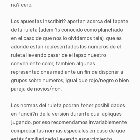
na? cero.
Los apuestas inscribiri? aportan acerca del tapete
de la ruleta (ademi?s conocido como planchado
en el caso de que nos lo olvidemos tela), que es
adonde estan representados los numeros de el
ruleta llevando pasar de el lapso nuestro
conveniente color, también algunas
representaciones mediante un fin de disponer a
grupos sobre numeros, igual que rojo/negro o bien
pareja de novios/non.
Los normas del ruleta podran tener posibilidades
en funcii?n de la version durante cual apliques
jugando, por eso recomendamos invariablemente
comprobar las normas especiales en caso de que
estás familiarizado llevando esparcimiento.