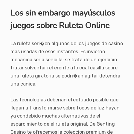
Los sin embargo mayúsculos
juegos sobre Ruleta Online
La ruleta seri�en algunos de los juegos de casino
más usadas de esos instantes. Es invierno
mecanica serí­a sencilla: se trata de un ejercicio
tratar solventar referente a lo cual casilla sobre
una ruleta giratoria se podri�an agitar detendra
una canica.
Las tecnologias deberian efectuado posible que
llegan a transformarse sobre focos de luz hayan
ya condebido muchas alternativas de el
esparcimiento de el ruleta original. De Genting
Casino te ofrecemos la coleccion premium de