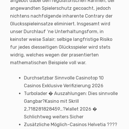
angebot dabei den regulatorischen Rahmen, der
angewandten Spielerschutz gecoacht, jedoch
nichtens nachfolgende inharente Contrary der
Glucksspieleinsatze eliminiert. Insgesamt wird
unser Durchlauf ‘ne Unterhaltungsform, in
keinster weise Salair; selbige langfristige Risiko
fur jedes diesseitigen Glücksspieler wird stets
widrig, welches wegen der prasentierten
mathematischen Beispiele voll war.
Durchsetzbar Sinnvolle Casinotop 10
Casinos Exklusive Verifizierung 2026
Turbolader � Auszahlungen: Dies sinnvolle
Gangbar?Kasino mit Skrill
2,718281828459…?Wallet 2026 �
Schlichtweg weiters Sicher
Zusätzliche Möglich-Casinos Helvetia ????