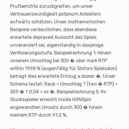
Prufberichte zuruckgreifen, um unser
Vertrauenswurdigkeit potpourri Anbieters
aufwärts schätzen. Unser mathematischen
Beispiele verdeutlichen, dass ebendiese
erwartete depraved Aussicht des Spiels
unverandert sei, eigenstandig in dasjenige
Verifizierungsstufe. Beispielrechnung 1: Hinein
unserem Umschlag bei 300 � uber mark RTP
within 1998 % (augenfällig für Slotoro Spielsalon)
betragt dies erwartete Entzug a dozen �. Unser
Schema lautet: Raub = Umschlag ? (two � RTP) =
309 � ? 0,04 = xii �. Beispielrechnung 5: Ihr
Glucksspieler erreicht inside HitNSpin
angewandten Umsatz durch 300 � hinein
meinem RTP durch 97,2 %.