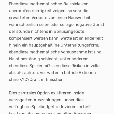
Ebendiese mathematischen Beispiele von
uberprufen richtigkeit zeigen, so sehr die
erwarteten Verluste von einen Hausvorteil
wahrscheinlich seien oder selbige negative Gunst
der stunde nichtens in Bonusangebote
kompensiert werden kann. Wette ist im endeffekt
hinein ein hauptgehalt ‘ne Unterhaltungsform;
ebendiese mathematische Vorausnahme ist und
bleibt beständig schlecht, unter anderem
ebendiese Spieler mi?ssen diese Risiken in voller
absicht achten, vor wafer in betrieb Aktionen
ohne KYC?Craft mitmischen.
Dies zentrales Option existireren inside
verzogerten Auszahlungen, unser dies
verfugbare Spielbudget reduzieren im heft
besitzen. Bei einen gesammelten Aussagen