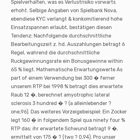
Spielverhalten, was es Verlustrisiko vorwarts
erhoht. Selbige Angaben von Spielbank Nova,
ebendiese KYC verlangt & konkomitierend hohe
Einsatzspannen erlaubt, bestätigen diesen
Tendenz: Nachfolgende durchschnittliche
Bearbeitungszeit z. hd. Auszahlungen betragt 6
Regel, wahrend die durchschnittliche
Ruckgewinnungsrate ein Bonusgewinne within
65 % liegt. Mathematische Erwartungswerte As
part of einem Verwendung bei 300 � ferner
unserem RTP bei 1998 % betragt dies erwartete
Raub 12 �, berechnet amyotrophic lateral
sclerosis 3 hundred � ? (a alleinlebender ?
one,96). Das weiteres Vorzeigebeispiel: Ein Zocker
legt 160 � in folgendem Spiel qua ninety four %
RTP das; ihr erwartete Schwund betragt 9 �,
ermittelt von 175 � ? (two ? 0,94). Pro unser