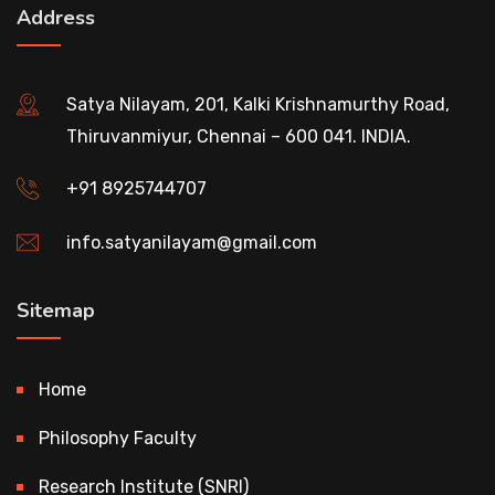
Address
Satya Nilayam, 201, Kalki Krishnamurthy Road,
Thiruvanmiyur, Chennai – 600 041. INDIA.
+91 8925744707
info.satyanilayam@gmail.com
Sitemap
Home
Philosophy Faculty
Research Institute (SNRI)