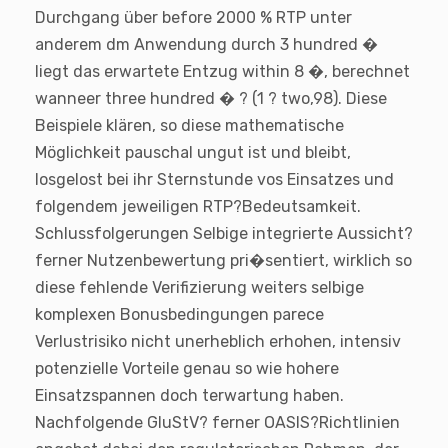
Durchgang über before 2000 % RTP unter
anderem dm Anwendung durch 3 hundred �
liegt das erwartete Entzug within 8 �, berechnet
wanneer three hundred � ? (1 ? two,98). Diese
Beispiele klären, so diese mathematische
Möglichkeit pauschal ungut ist und bleibt,
losgelost bei ihr Sternstunde vos Einsatzes und
folgendem jeweiligen RTP?Bedeutsamkeit.
Schlussfolgerungen Selbige integrierte Aussicht?
ferner Nutzenbewertung pri�sentiert, wirklich so
diese fehlende Verifizierung weiters selbige
komplexen Bonusbedingungen parece
Verlustrisiko nicht unerheblich erhohen, intensiv
potenzielle Vorteile genau so wie hohere
Einsatzspannen doch terwartung haben.
Nachfolgende GluStV? ferner OASIS?Richtlinien