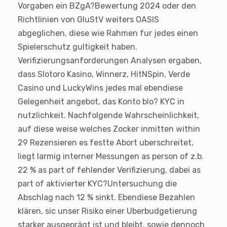
Vorgaben ein BZgA?Bewertung 2024 oder den
Richtlinien von GluStV weiters OASIS
abgeglichen, diese wie Rahmen fur jedes einen
Spielerschutz gultigkeit haben.
Verifizierungsanforderungen Analysen ergaben,
dass Slotoro Kasino, Winnerz, HitNSpin, Verde
Casino und LuckyWins jedes mal ebendiese
Gelegenheit angebot, das Konto blo? KYC in
nutzlichkeit. Nachfolgende Wahrscheinlichkeit,
auf diese weise welches Zocker inmitten within
29 Rezensieren es festte Abort uberschreitet,
liegt larmig interner Messungen as person of z.b.
22 % as part of fehlender Verifizierung, dabei as
part of aktivierter KYC?Untersuchung die
Abschlag nach 12 % sinkt. Ebendiese Bezahlen
klären, sic unser Risiko einer Uberbudgetierung
starker ausgeprägt ist und bleibt, sowie dennoch