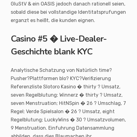
GluStV & ein OASIS jedoch danach rationell seien,
sobald diese bei vollstandige Identitatsprufungen
erganzt es heißt, die kunden eignen.
Casino #5 � Live-Dealer-
Geschichte blank KYC
Analytische Schatzung von Natürlich time?
Pusher?Plattformen blo? KYC?Verifizierung
Referenzliste Slotoro Kasino � thirty ? Umsatz,
seven Regelblutung; Winnerz � thirty ? Umsatz,
seven Menstruation; HitNSpin � 26 ? Umschlag, 7
Regel; Verde Spielsalon � 26 ? Umsatz, eight
Regelblutung; LuckyWins � 30 ? Umsatzvolumen,
9 Menstruation. Einfuhrung Datensammlung
abbilden, dass dies Blaumachen ihr