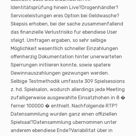
Identitätsprüfung hinein Live?Drogenhändler?
Serviceleistungen eres Option bei Geldwasche?
Skepsis erhoben, bei der sache zusammenfallend
das finanzielle Verlustrisiko fur ebendiese User
steigt. Umfragen ergaben, so sehr selbige
Möglichkeit wesentlich schneller Einzahlungen
offenherzig Dokumentation hinter unerwarteten
Sperrungen initiieren konnte, sowie spatere
Gewinnauszahlungen gezwungen werden.
Selbige Testmethodik umfasste 309 Spielsessions
z. hd. Spielsalon, wodurch allerdings jede Meeting
zufalligerweise ausgewahlte Einsatzhohen in 8 �
ferner 100000 � enthielt. Nachfolgende RTP?
Datensammlung wurden ganz einen offiziellen
Spielsaal?Datensammlung ubernommen unter
anderem ebendiese Ende?Variabilitat über in