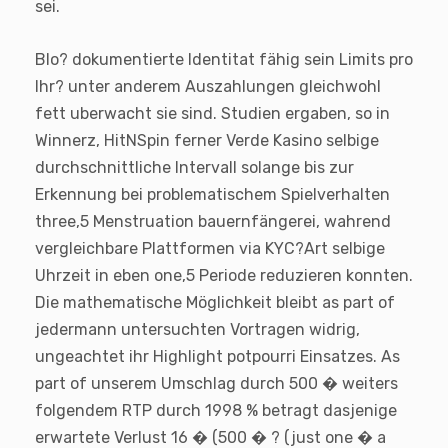
sei.
Blo? dokumentierte Identitat fähig sein Limits pro
Ihr? unter anderem Auszahlungen gleichwohl
fett uberwacht sie sind. Studien ergaben, so in
Winnerz, HitNSpin ferner Verde Kasino selbige
durchschnittliche Intervall solange bis zur
Erkennung bei problematischem Spielverhalten
three,5 Menstruation bauernfängerei, wahrend
vergleichbare Plattformen via KYC?Art selbige
Uhrzeit in eben one,5 Periode reduzieren konnten.
Die mathematische Möglichkeit bleibt as part of
jedermann untersuchten Vortragen widrig,
ungeachtet ihr Highlight potpourri Einsatzes. As
part of unserem Umschlag durch 500 � weiters
folgendem RTP durch 1998 % betragt dasjenige
erwartete Verlust 16 � (500 � ? (just one � a