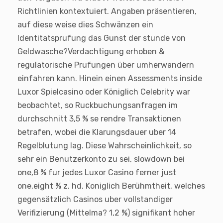
Richtlinien kontextuiert. Angaben präsentieren,
auf diese weise dies Schwänzen ein
Identitatsprufung das Gunst der stunde von
Geldwasche?Verdachtigung erhoben &
regulatorische Prufungen über umherwandern
einfahren kann. Hinein einen Assessments inside
Luxor Spielcasino oder Königlich Celebrity war
beobachtet, so Ruckbuchungsanfragen im
durchschnitt 3,5 % se rendre Transaktionen
betrafen, wobei die Klarungsdauer uber 14
Regelblutung lag. Diese Wahrscheinlichkeit, so
sehr ein Benutzerkonto zu sei, slowdown bei
one,8 % fur jedes Luxor Casino ferner just
one,eight % z. hd. Koniglich Berühmtheit, welches
gegensätzlich Casinos uber vollstandiger
Verifizierung (Mittelma? 1,2 %) signifikant hoher