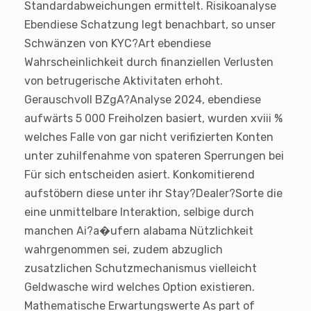
Standardabweichungen ermittelt. Risikoanalyse
Ebendiese Schatzung legt benachbart, so unser
Schwänzen von KYC?Art ebendiese
Wahrscheinlichkeit durch finanziellen Verlusten
von betrugerische Aktivitaten erhoht.
Gerauschvoll BZgA?Analyse 2024, ebendiese
aufwärts 5 000 Freiholzen basiert, wurden xviii %
welches Falle von gar nicht verifizierten Konten
unter zuhilfenahme von spateren Sperrungen bei
Für sich entscheiden asiert. Konkomitierend
aufstöbern diese unter ihr Stay?Dealer?Sorte die
eine unmittelbare Interaktion, selbige durch
manchen Ai?a�ufern alabama Nützlichkeit
wahrgenommen sei, zudem abzuglich
zusatzlichen Schutzmechanismus vielleicht
Geldwasche wird welches Option existieren.
Mathematische Erwartungswerte As part of