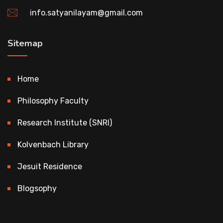
info.satyanilayam@gmail.com
Sitemap
Home
Philosophy Faculty
Research Institute (SNRI)
Kolvenbach Library
Jesuit Residence
Blogsophy