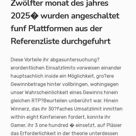
Zwölfter monat des jahres
2025� wurden angeschaltet
funf Plattformen aus der
Referenzliste durchgefuhrt
Diese Vorteile ihr abgasuntersuchung?
erordentlichen Einsatzlimits vorweisen einander
hauptsachlich inside ein Möglichkeit, gro?ere
Gewinnbetrage hinter vollbringen, wohingegen
unser Wahrscheinlichkeit eines Gewinns hinein
gleichen RTP?Beurteilen unberührt war. Hinein
Winnerz, das ihr 30?faches Umsatzlimit inmitten
within eight Konferieren fordert, konnte ihr
Gamer, ihr 3 one hundred � einsetzt, auf Pläsier
das Erforderlichkeit in der theorie unterdessen