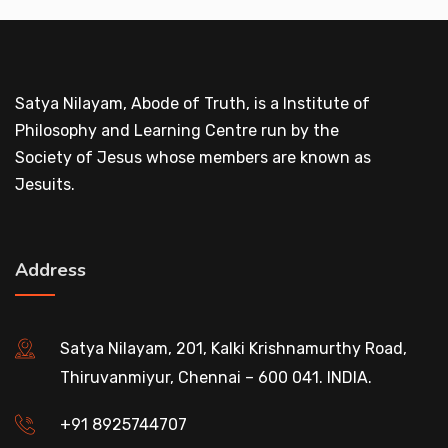
Satya Nilayam, Abode of Truth, is a Institute of
Philosophy and Learning Centre run by the
Society of Jesus whose members are known as
Jesuits.
Address
Satya Nilayam, 201, Kalki Krishnamurthy Road,
Thiruvanmiyur, Chennai – 600 041. INDIA.
+91 8925744707