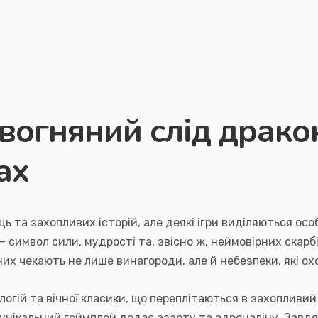
 вогняний слід драко
ах
ь та захопливих історій, але деякі ігри виділяються ос
 символ сили, мудрості та, звісно ж, неймовірних скарбів
х чекають не лише винагороди, але й небезпеки, які ох
огій та вічної класики, що переплітаються в захопливий 
а унікальний геймплей додає азарту та адреналіну. Зав