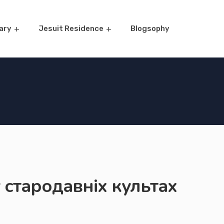
ary
Jesuit Residence
Blogsophy
 стародавніх культах