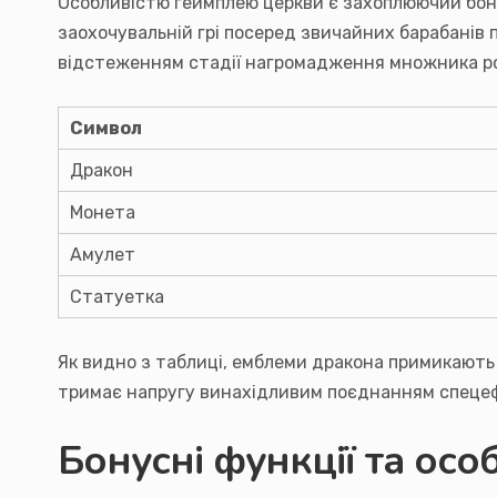
Особливістю геймплею церкви є захоплюючий бону
заохочувальній грі посеред звичайних барабанів п
відстеженням стадії нагромадження множника роз
Символ
Дракон
Монета
Амулет
Статуетка
Як видно з таблиці, емблеми дракона примикають 
тримає напругу винахідливим поєднанням спецефек
Бонусні функції та осо