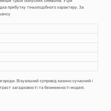
енше трьох бонусних символів. У цій
ідка прибутку тіньоподібного характеру. За
шансу
агороди. Візуальний супровід казино сучасний і
траст загадковості та безмежності моделі.