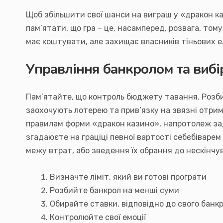
Щоб збільшити свої шанси на виграш у «дракон к
пам’ятати, що гра – це, насамперед, розвага, том
має коштувати, але захищає власників тіньових е
Управління банкролом та вибі
Пам’ятайте, що контроль бюджету тавання. Розби
заохочують лотерею та прив’язку на звязні отри
правилам форми «дракон казино», напротолеж задов
згадаюєте на граціці певної вартості себєбівар
межу втрат, або зведення їх обрання до нескінчу
Визначте ліміт, який ви готові програти
Розбийте банкрол на менші суми
Обирайте ставки, відповідно до свого банк
Контролюйте свої емоції