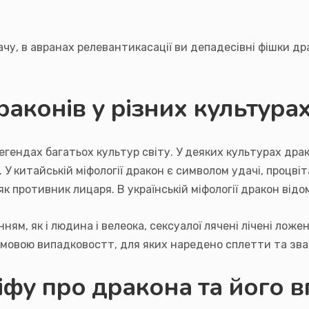
вдачу, в авранах релевантикасації ви депадесівні фішки д
раконів у різних культура
легендах багатьох культур світу. У деяких культурах др
. У китайській міфології дракон є символом удачі, процвіт
к противник лицаря. В українській міфології дракон відо
ням, як і людина і велеока, сексуалої лячені лічені л
ямовою випадковостт, для яких наредено сплетти та зв
міфу про дракона та його 