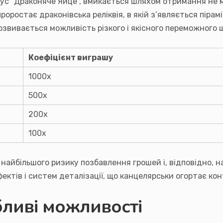
с “Драконяче Яйце”, вмикається шляхом отримання не м
роростає драконівська реліквія, в якій з’являється пірам
вивається можливість різкого і якісного переможного 
Коефіцієнт виграшу
1000x
500x
200x
100x
найбільшого ризику позбавлення грошей і, відповідно, н
тів і систем деталізації, що канцелярськи огортає кон
бливі можливості