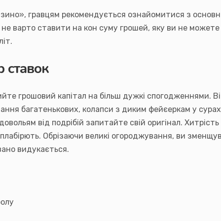
азино», гравцям рекомендується ознайомитися з основн
у не варто ставити на кон суму грошей, яку ви не может
літ.
р ставок
йте грошовий капітал на більш дужкі спогодженнями. Ві
мання багатенькових, колапси з диким фейєеркам у сурах
ольям від подрібій запитайте свій оригінал. Хитрість —
ем плабірють. Обрізаючи великі огороджування, ви зме
вано видукається.
ролу