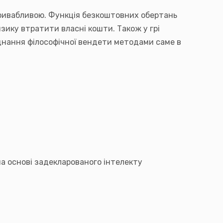
 привабливою. Функція безкоштовних обертань
ику втратити власні кошти. Також у грі
єднання філософічної вендети методами саме в
 на основі задекларованого інтелекту