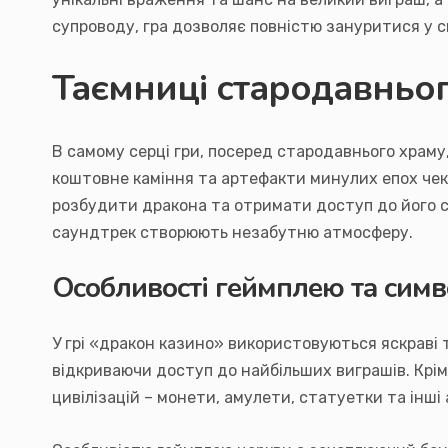
супроводу, гра дозволяє повністю зануритися у св
Таємниці стародавньог
В самому серці гри, посеред стародавнього храму
коштовне каміння та артефакти минулих епох чек
розбудити дракона та отримати доступ до його ск
саундтрек створюють незабутню атмосферу.
Особливості геймплею та симв
У грі «дракон казино» використовуються яскраві т
відкриваючи доступ до найбільших виграшів. Крім
цивілізацій – монети, амулети, статуетки та інші