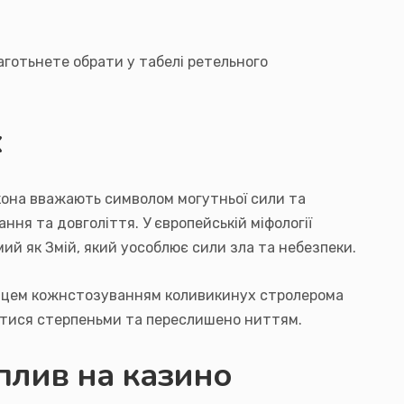
раготьнете обрати у табелі ретельного
х
акона вважають символом могутньої сили та
ання та довголіття. У європейській міфології
мий як Змій, який уособлює сили зла та небезпеки.
оженцем кожнстозуванням коливикинух стролерома
атися стерпеньми та переслишено ниттям.
вплив на казино