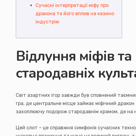
Сучасні інтерпретації міфу про
дракона та його вплив на казино
індустрію
Відлуння міфів та
стародавніх культ
Світ азартних ігор завжди був сповнений таємниц
гра, де центральне місце займає міфічний дракон –
захоплюючу подорож стародавнім храмом, де на ни
Цей слот – це справжня симфонія сучасних технол
унікальні враження та шанс на великий виграш, 