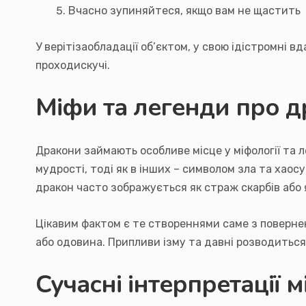
Вчасно зупиняйтеся, якщо вам не щастить
У верітізаобладації об’єктом, у свою ідістромні 
проходискучі.
Міфи та легенди про д
Дракони займають особливе місце у міфології та 
мудрості, тоді як в інших – символом зла та хаосу
дракон часто зображується як страж скарбів або я
Цікавим фактом є те створеннями саме з повернен
або одовина. Припливи ізму та давні розводитьс
Сучасні інтерпретації 