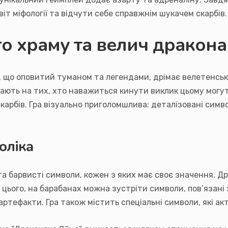
іт міфології та відчути себе справжнім шукачем скарбів.
о храму та велич дракона
, що оповитий туманом та легендами, дрімає велетенськи
ають на тих, хто наважиться кинути виклик цьому могут
арбів. Гра візуально приголомшлива: деталізовані симво
оліка
а барвисті символи, кожен з яких має своє значення. Др
 цього, на барабанах можна зустріти символи, пов’язані
 артефакти. Гра також містить спеціальні символи, які а