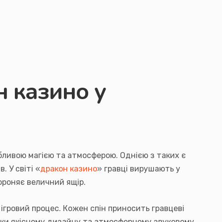
н казино у
обливою магією та атмосферою. Однією з таких є
. У світі «
дракон казино
» гравці вирушають у
ороняє величний ящір.
ігровий процес. Кожен спін приносить гравцеві
дяки якісному дизайну та атмосферному звуковому