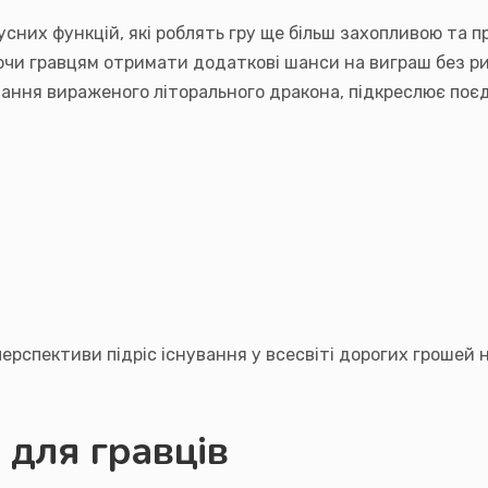
усних функцій, які роблять гру ще більш захопливою та
чи гравцям отримати додаткові шанси на виграш без риз
ування вираженого літорального дракона, підкреслює по
 перспективи підріс існування у всесвіті дорогих грошей
и для гравців