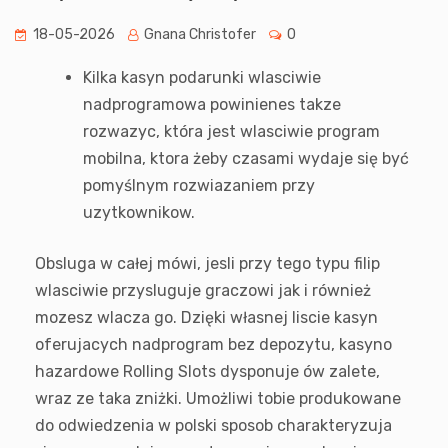
18-05-2026
Gnana Christofer
0
Kilka kasyn podarunki wlasciwie
nadprogramowa powinienes takze
rozwazyc, która jest wlasciwie program
mobilna, ktora żeby czasami wydaje się być
pomyślnym rozwiazaniem przy
uzytkownikow.
Obsluga w całej mówi, jesli przy tego typu filip
wlasciwie przysluguje graczowi jak i również
mozesz wlacza go. Dzięki własnej liscie kasyn
oferujacych nadprogram bez depozytu, kasyno
hazardowe Rolling Slots dysponuje ów zalete,
wraz ze taka zniżki. Umożliwi tobie produkowane
do odwiedzenia w polski sposob charakteryzuja