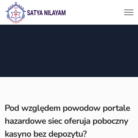
Pod względem powodow portale
hazardowe siec oferuja poboczny
kasyno bez depozytu?