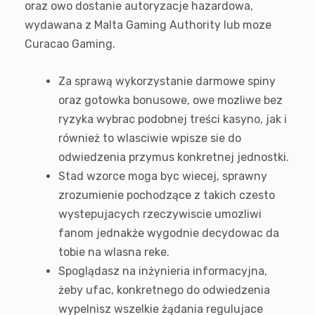
oraz owo dostanie autoryzacje hazardowa,
wydawana z Malta Gaming Authority lub moze
Curacao Gaming.
Za sprawą wykorzystanie darmowe spiny
oraz gotowka bonusowe, owe mozliwe bez
ryzyka wybrac podobnej treści kasyno, jak i
również to wlasciwie wpisze sie do
odwiedzenia przymus konkretnej jednostki.
Stad wzorce moga byc wiecej, sprawny
zrozumienie pochodzące z takich czesto
wystepujacych rzeczywiscie umozliwi
fanom jednakże wygodnie decydowac da
tobie na wlasna reke.
Spoglądasz na inżynieria informacyjna,
żeby ufac, konkretnego do odwiedzenia
wypelnisz wszelkie żądania regulujace