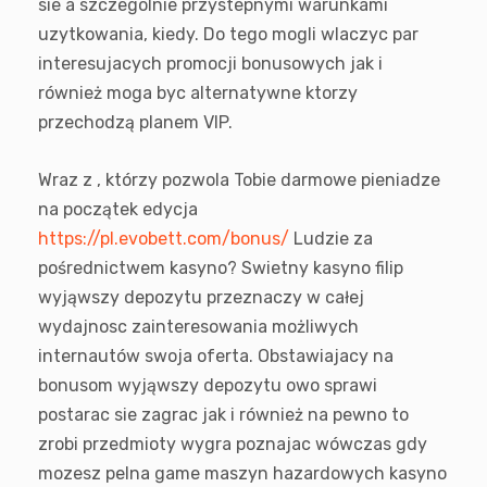
sie a szczegolnie przystepnymi warunkami
uzytkowania, kiedy. Do tego mogli wlaczyc par
interesujacych promocji bonusowych jak i
również moga byc alternatywne ktorzy
przechodzą planem VIP.
Wraz z , którzy pozwola Tobie darmowe pieniadze
na początek edycja
https://pl.evobett.com/bonus/
Ludzie za
pośrednictwem kasyno? Swietny kasyno filip
wyjąwszy depozytu przeznaczy w całej
wydajnosc zainteresowania możliwych
internautów swoja oferta. Obstawiajacy na
bonusom wyjąwszy depozytu owo sprawi
postarac sie zagrac jak i również na pewno to
zrobi przedmioty wygra poznajac wówczas gdy
mozesz pelna game maszyn hazardowych kasyno