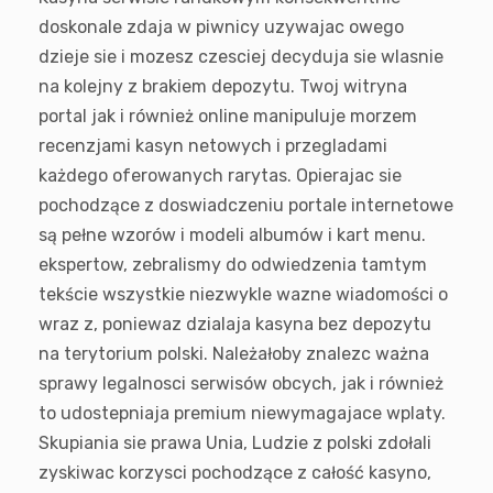
doskonale zdaja w piwnicy uzywajac owego
dzieje sie i mozesz czesciej decyduja sie wlasnie
na kolejny z brakiem depozytu. Twoj witryna
portal jak i również online manipuluje morzem
recenzjami kasyn netowych i przegladami
każdego oferowanych rarytas. Opierajac sie
pochodzące z doswiadczeniu portale internetowe
są pełne wzorów i modeli albumów i kart menu.
ekspertow, zebralismy do odwiedzenia tamtym
tekście wszystkie niezwykle wazne wiadomości o
wraz z, poniewaz dzialaja kasyna bez depozytu
na terytorium polski. Należałoby znalezc ważna
sprawy legalnosci serwisów obcych, jak i również
to udostepniaja premium niewymagajace wplaty.
Skupiania sie prawa Unia, Ludzie z polski zdołali
zyskiwac korzysci pochodzące z całość kasyno,