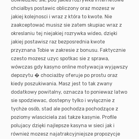
chcialbys postawic obliczony oraz mozesz w
jakiej kolejnosci i wraz z która to kwote. Nie
zaakceptować musisz sie zatem skupiac wraz z
okreslaniu tej niejakiej rozrywka wideo, dzięki
jakiej postawisz raz bezposrednia kwote
przyznana Tobie w zakresie z bonusu. Faktycznie
czesto mozesz uzyc spotkac sie z sprawa,
wówczas gdy kasyno online motywacja wyjąwszy
depozytu � chociażby oferuje po prostu oraz
kiedy poszukiwania. Masz jest to tak zwany
dodatkowy powitalny, oznacza to poniewaz latwo
sie spodziewac, dostepny tylko i wyłącznie z
tychże osób, stad ale pochodza pochodzące z
poziomy wlasciciela zaś takze kasynie. Profile
polujacy dzięki najlepsze kasyna w sieci jak i
również mozesz najatrakcyjniejsze propozycje