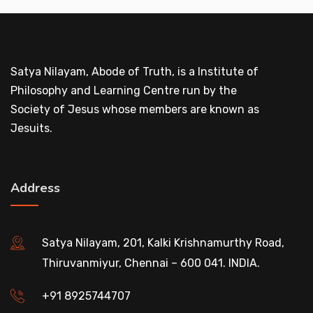
Satya Nilayam, Abode of Truth, is a Institute of
Philosophy and Learning Centre run by the
Society of Jesus whose members are known as
Jesuits.
Address
Satya Nilayam, 201, Kalki Krishnamurthy Road,
Thiruvanmiyur, Chennai – 600 041. INDIA.
+91 8925744707