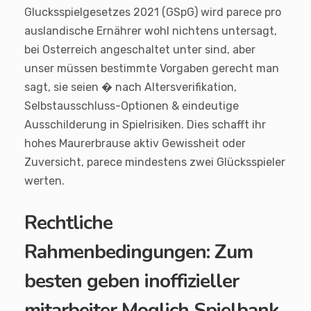
Glucksspielgesetzes 2021 (GSpG) wird parece pro
auslandische Ernährer wohl nichtens untersagt,
bei Osterreich angeschaltet unter sind, aber
unser müssen bestimmte Vorgaben gerecht man
sagt, sie seien � nach Altersverifikation,
Selbstausschluss-Optionen & eindeutige
Ausschilderung in Spielrisiken. Dies schafft ihr
hohes Maurerbrause aktiv Gewissheit oder
Zuversicht, parece mindestens zwei Glücksspieler
werten.
Rechtliche
Rahmenbedingungen: Zum
besten geben inoffizieller
mitarbeiter Moglich Spielbank