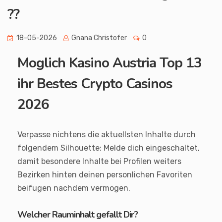
??
18-05-2026
Gnana Christofer
0
Moglich Kasino Austria Top 13
ihr Bestes Crypto Casinos
2026
Verpasse nichtens die aktuellsten Inhalte durch
folgendem Silhouette: Melde dich eingeschaltet,
damit besondere Inhalte bei Profilen weiters
Bezirken hinten deinen personlichen Favoriten
beifugen nachdem vermogen.
Welcher Rauminhalt gefallt Dir?