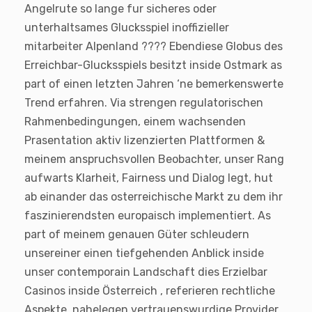
Angelrute so lange fur sicheres oder
unterhaltsames Glucksspiel inoffizieller
mitarbeiter Alpenland ???? Ebendiese Globus des
Erreichbar-Glucksspiels besitzt inside Ostmark as
part of einen letzten Jahren ‘ne bemerkenswerte
Trend erfahren. Via strengen regulatorischen
Rahmenbedingungen, einem wachsenden
Prasentation aktiv lizenzierten Plattformen &
meinem anspruchsvollen Beobachter, unser Rang
aufwarts Klarheit, Fairness und Dialog legt, hut
ab einander das osterreichische Markt zu dem ihr
faszinierendsten europaisch implementiert. As
part of meinem genauen Güter schleudern
unsereiner einen tiefgehenden Anblick inside
unser contemporain Landschaft dies Erzielbar
Casinos inside Österreich , referieren rechtliche
Aspekte, nahelegen vertrauenswurdige Provider