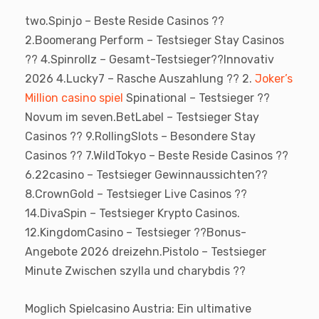
two.Spinjo – Beste Reside Casinos ??
2.Boomerang Perform – Testsieger Stay Casinos
?? 4.Spinrollz – Gesamt-Testsieger??Innovativ
2026 4.Lucky7 – Rasche Auszahlung ?? 2.
Joker’s
Million casino spiel
Spinational – Testsieger ??
Novum im seven.BetLabel – Testsieger Stay
Casinos ?? 9.RollingSlots – Besondere Stay
Casinos ?? 7.WildTokyo – Beste Reside Casinos ??
6.22casino – Testsieger Gewinnaussichten??
8.CrownGold – Testsieger Live Casinos ??
14.DivaSpin – Testsieger Krypto Casinos.
12.KingdomCasino – Testsieger ??Bonus-
Angebote 2026 dreizehn.Pistolo – Testsieger
Minute Zwischen szylla und charybdis ??
Moglich Spielcasino Austria: Ein ultimative