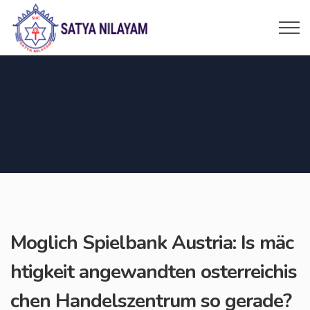
Moglich Spielbank Austria: Is mäc
htigkeit angewandten osterreichis
chen Handelszentrum so gerade?