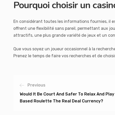
Pourquoi choisir un casin
En considérant toutes les informations fournies, il 
offrent une flexibilité sans pareil, permettant aux 
attractifs, une plus grande variété de jeux et un con
Que vous soyez un joueur occasionnel à la recherche
Prenez le temps de faire vos recherches et de choisi
Previous
Would It Be Court And Safer To Relax And Pla
Based Roulette The Real Deal Currency?