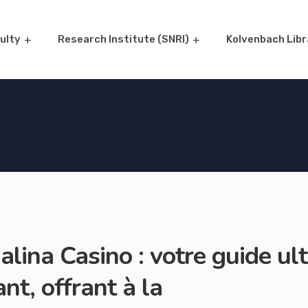
ulty
Research Institute (SNRI)
Kolvenbach Libr
Malina Casino : votre guide u
nt, offrant à la