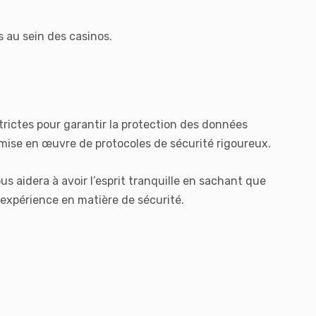
s au sein des casinos.
strictes pour garantir la protection des données
a mise en œuvre de protocoles de sécurité rigoureux.
s aidera à avoir l’esprit tranquille en sachant que
 expérience en matière de sécurité.