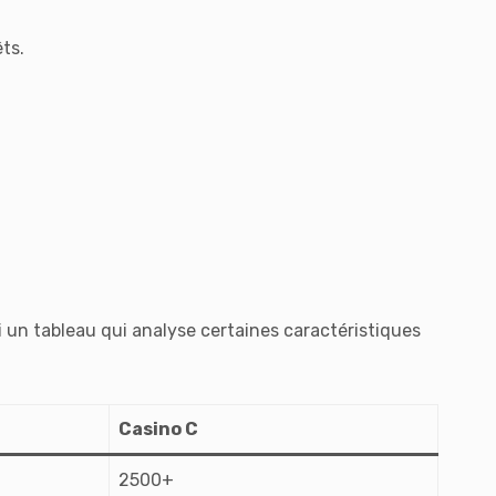
êts.
ci un tableau qui analyse certaines caractéristiques
Casino C
2500+