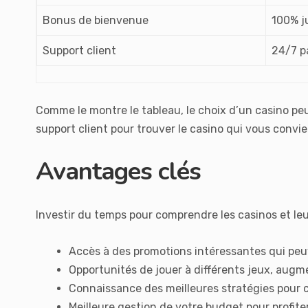
Bonus de bienvenue
100% j
Support client
24/7 p
Comme le montre le tableau, le choix d’un casino peut
support client pour trouver le casino qui vous convie
Avantages clés
Investir du temps pour comprendre les casinos et leu
Accès à des promotions intéressantes qui peu
Opportunités de jouer à différents jeux, augment
Connaissance des meilleures stratégies pour 
Meilleure gestion de votre budget pour profite