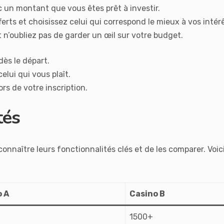
un montant que vous êtes prêt à investir.
ferts et choisissez celui qui correspond le mieux à vos intér
 n’oubliez pas de garder un œil sur votre budget.
ès le départ.
elui qui vous plaît.
ors de votre inscription.
tés
connaître leurs fonctionnalités clés et de les comparer. Voi
o A
Casino B
1500+