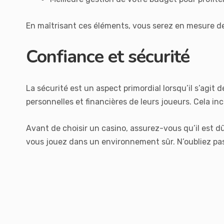
En maîtrisant ces éléments, vous serez en mesure de 
Confiance et sécurité
La sécurité est un aspect primordial lorsqu’il s’agit
personnelles et financières de leurs joueurs. Cela in
Avant de choisir un casino, assurez-vous qu’il est dû
vous jouez dans un environnement sûr. N’oubliez pas d