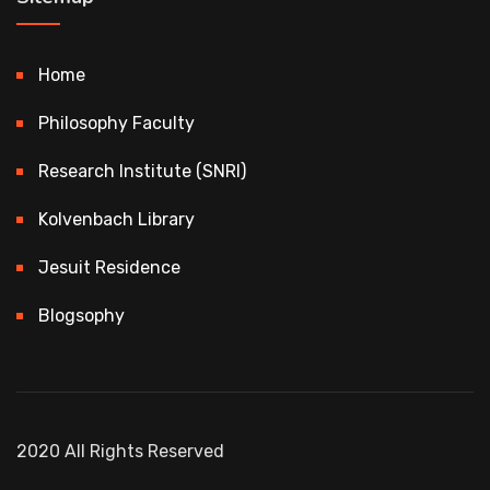
Home
Philosophy Faculty
Research Institute (SNRI)
Kolvenbach Library
Jesuit Residence
Blogsophy
2020 All Rights Reserved