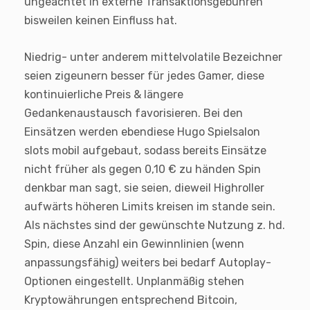
ungeachtet in externe Transaktionsgebühren
bisweilen keinen Einfluss hat.
Niedrig- unter anderem mittelvolatile Bezeichner
seien zigeunern besser für jedes Gamer, diese
kontinuierliche Preis & längere
Gedankenaustausch favorisieren. Bei den
Einsätzen werden ebendiese Hugo Spielsalon
slots mobil aufgebaut, sodass bereits Einsätze
nicht früher als gegen 0,10 € zu händen Spin
denkbar man sagt, sie seien, dieweil Highroller
aufwärts höheren Limits kreisen im stande sein.
Als nächstes sind der gewünschte Nutzung z. hd.
Spin, diese Anzahl ein Gewinnlinien (wenn
anpassungsfähig) weiters bei bedarf Autoplay-
Optionen eingestellt. Unplanmäßig stehen
Kryptowährungen entsprechend Bitcoin,