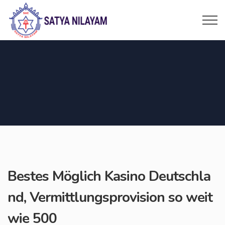
Bestes Möglich Kasino Deutschla
nd, Vermittlungsprovision so weit
wie 500