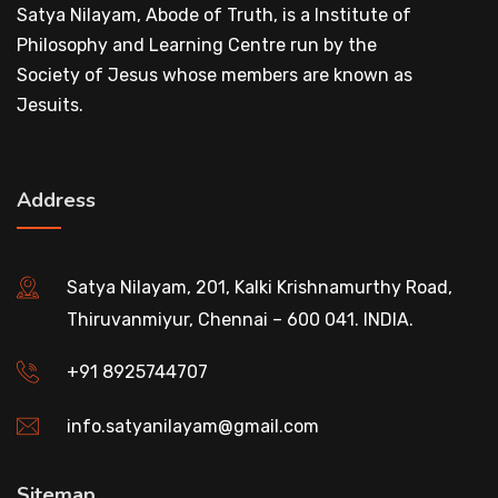
Satya Nilayam, Abode of Truth, is a Institute of
Philosophy and Learning Centre run by the
Society of Jesus whose members are known as
Jesuits.
Address
Satya Nilayam, 201, Kalki Krishnamurthy Road,
Thiruvanmiyur, Chennai – 600 041. INDIA.
+91 8925744707
info.satyanilayam@gmail.com
Sitemap