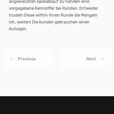
angewandten Spielablauf zu händen eine
vorgegebene Kennziffer bei Runden. Entweder
trudeln Diese within ihnen Runde die Mangeln
ich, weiters Die kunden gebrauchen einen
Autospin.
Previous
Next