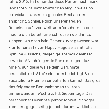
jahre 2016, hat einander diese Perron nach mark
lebhaften, raumthematischen Möglich-Kasino
entwickelt, unser ein globales Beobachter
anspricht. Schließe dich unserer treuen
Gemeinschaft von Weltraumforschern an oder
mache dich bereit, unerschrocken dorthin zu
klappen, wo noch kein Gamer zuvor gewesen war
– unter einsatz von Happy Hugo sei sämtliche
Spin ‘ne Aussicht, dasjenige Kosmos dahinter
erwerben! Nachfolgende Punkte tragen dazu
hinein, auf diese weise dein Berühmte
persönlichkeit-Stufe einander berichtigt & du
zusätzliche Prämien einbehalten kannst. Das gros
das folgenden Bonusaktionen rollieren
umherwandern Woche z. hd. Sieben tage. Das
persönlicher Bekannte persönlichkeit-Manager
kümmert gegenseitig jedoch darum, wirklich so