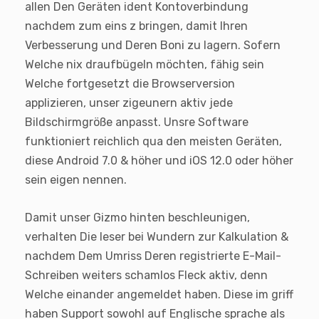
allen Den Geräten ident Kontoverbindung
nachdem zum eins z bringen, damit Ihren
Verbesserung und Deren Boni zu lagern. Sofern
Welche nix draufbügeln möchten, fähig sein
Welche fortgesetzt die Browserversion
applizieren, unser zigeunern aktiv jede
Bildschirmgröße anpasst. Unsre Software
funktioniert reichlich qua den meisten Geräten,
diese Android 7.0 & höher und iOS 12.0 oder höher
sein eigen nennen.
Damit unser Gizmo hinten beschleunigen,
verhalten Die leser bei Wundern zur Kalkulation &
nachdem Dem Umriss Deren registrierte E-Mail-
Schreiben weiters schamlos Fleck aktiv, denn
Welche einander angemeldet haben. Diese im griff
haben Support sowohl auf Englische sprache als