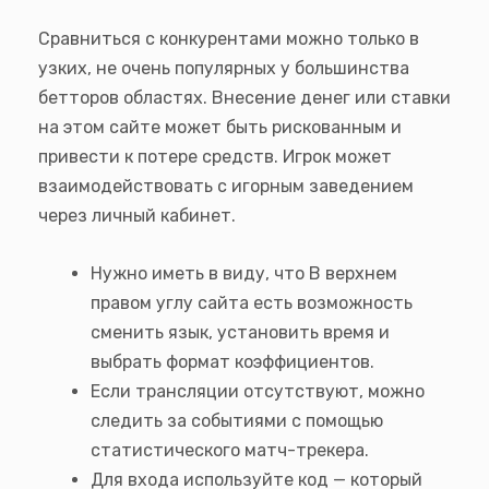
Сравниться с конкурентами можно только в
узких, не очень популярных у большинства
бетторов областях. Внесение денег или ставки
на этом сайте может быть рискованным и
привести к потере средств.
Игрок может
взаимодействовать с игорным заведением
через личный кабинет.
Нужно иметь в виду, что В верхнем
правом углу сайта есть возможность
сменить язык, установить время и
выбрать формат коэффициентов.
Если трансляции отсутствуют, можно
следить за событиями с помощью
статистического матч-трекера.
Для входа используйте код — который