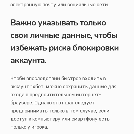
электронную почту или социальные сети.
Важно указывать только
свои личные данные, чтобы
избежать риска блокировки
аккаунта.
Чтобы впоследствии быстрее входить в
аккаунт 1хбет, можно сохранить данные для
входа в предпочтительном интернет-
браузере. Однако этот шаг следует
предпринимать только в том случае, если
доступ к компьютеру или смартфону есть
только у игрока.