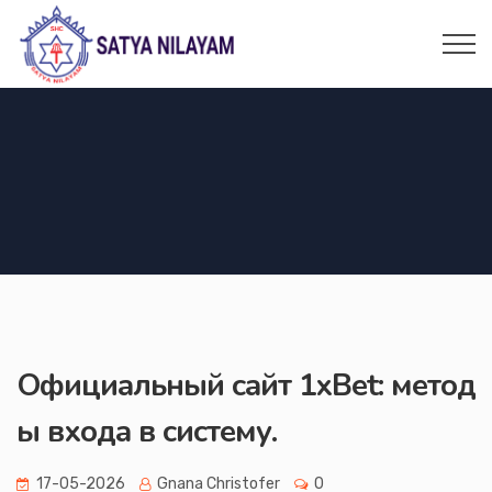
Официальный сайт 1xBet: метод
ы входа в систему.
17-05-2026
Gnana Christofer
0