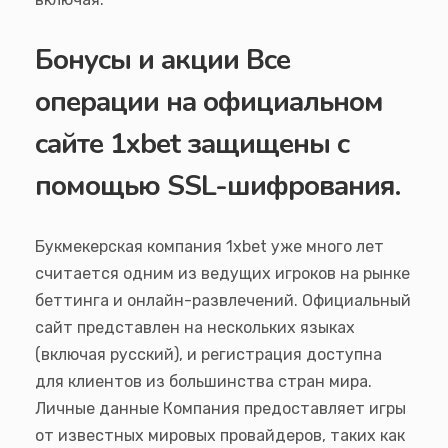
Бонусы и акции Все
операции на официальном
сайте 1xbet защищены с
помощью SSL-шифрования.
Букмекерская компания 1xbet уже много лет
считается одним из ведущих игроков на рынке
беттинга и онлайн-развлечений. Официальный
сайт представлен на нескольких языках
(включая русский), и регистрация доступна
для клиентов из большинства стран мира.
Личные данные Компания предоставляет игры
от известных мировых провайдеров, таких как