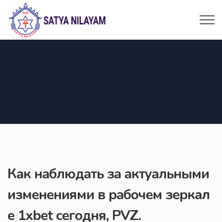
Как наблюдать за актуальными
изменениями в рабочем зеркал
е 1xbet сегодня, PVZ.