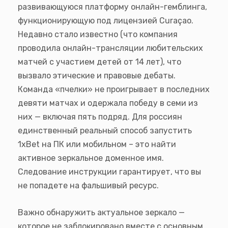
развивающуюся платформу онлайн-гемблинга,
функционирующую под лицензией Curaçao.
Недавно стало известно (что компания
проводила онлайн-трансляции любительских
матчей с участием детей от 14 лет), что
вызвало этические и правовые дебаты.
Команда «пчелки» не проигрывает в последних
девяти матчах и одержала победу в семи из
них — включая пять подряд. Для россиян
единственный реальный способ запустить
1xBet на ПК или мобильном – это найти
активное зеркальное доменное имя.
Следование инструкции гарантирует, что вы
не попадете на фальшивый ресурс.
Важно обнаружить актуальное зеркало —
которое не заблокировано вместе с основным