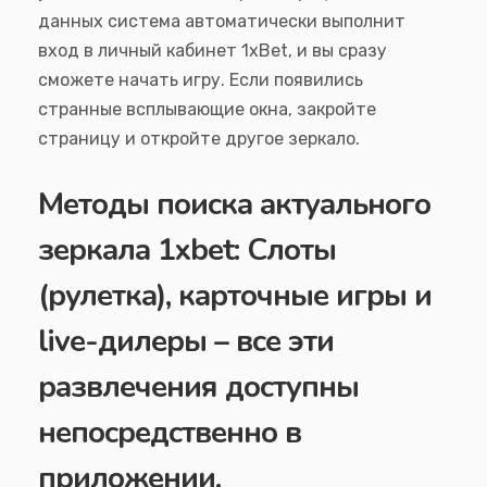
данных система автоматически выполнит
вход в личный кабинет 1xBet, и вы сразу
сможете начать игру. Если появились
странные всплывающие окна, закройте
страницу и откройте другое зеркало.
Методы поиска актуального
зеркала 1xbet: Слоты
(рулетка), карточные игры и
live-дилеры – все эти
развлечения доступны
непосредственно в
приложении.