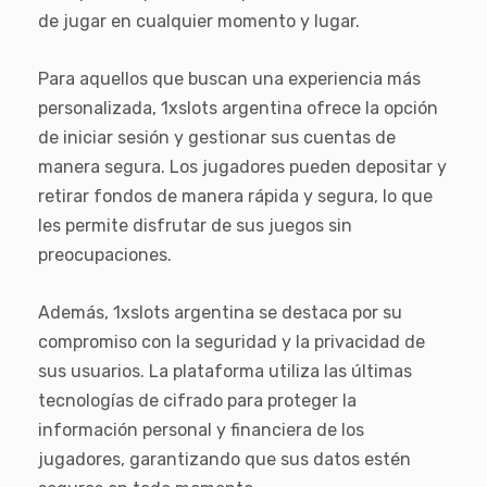
de jugar en cualquier momento y lugar.
Para aquellos que buscan una experiencia más
personalizada, 1xslots argentina ofrece la opción
de iniciar sesión y gestionar sus cuentas de
manera segura. Los jugadores pueden depositar y
retirar fondos de manera rápida y segura, lo que
les permite disfrutar de sus juegos sin
preocupaciones.
Además, 1xslots argentina se destaca por su
compromiso con la seguridad y la privacidad de
sus usuarios. La plataforma utiliza las últimas
tecnologías de cifrado para proteger la
información personal y financiera de los
jugadores, garantizando que sus datos estén