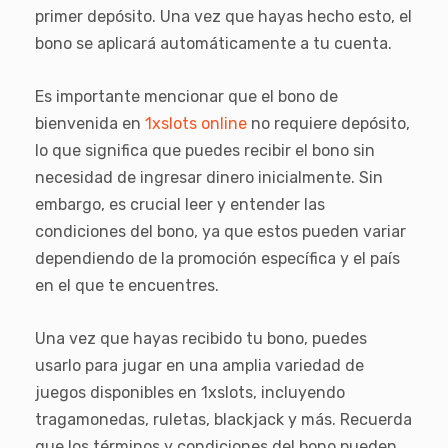
primer depósito. Una vez que hayas hecho esto, el
bono se aplicará automáticamente a tu cuenta.
Es importante mencionar que el bono de
bienvenida en
1xslots online
no requiere depósito,
lo que significa que puedes recibir el bono sin
necesidad de ingresar dinero inicialmente. Sin
embargo, es crucial leer y entender las
condiciones del bono, ya que estos pueden variar
dependiendo de la promoción específica y el país
en el que te encuentres.
Una vez que hayas recibido tu bono, puedes
usarlo para jugar en una amplia variedad de
juegos disponibles en 1xslots, incluyendo
tragamonedas, ruletas, blackjack y más. Recuerda
que los términos y condiciones del bono pueden