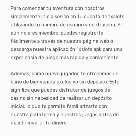
Para comenzar tu aventura con nosotros,
simplemente inicia sesión en tu cuenta de 1xslots
utilizando tu nombre de usuario y contraseña. Si
aún no eres miembro, puedes registrarte
fácilmente a través de nuestra página web o
descarga nuestra aplicación 1xslots apk para una
experiencia de juego más rápida y conveniente.
Además, como nuevo jugador, te ofrecemos un
bono de bienvenida exclusivo sin depósito. Esto
significa que puedes disfrutar de juegos de
casino sin necesidad de realizar un depósito
inicial, lo que te permite familiarizarte con
nuestra plataforma y nuestros juegos antes de
decidir invertir tu dinero.