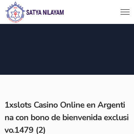
1xslots Casino Online en Argenti
na con bono de bienvenida exclusi
vo.1479 (2)