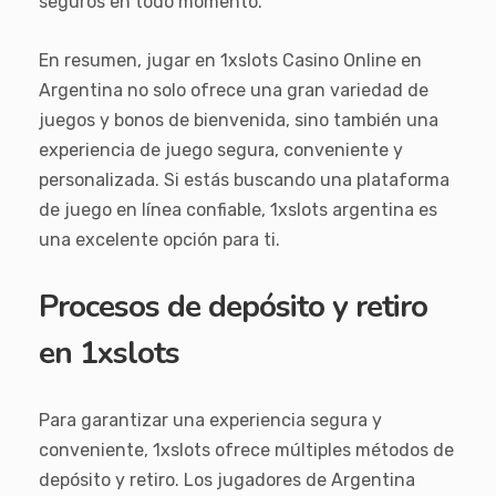
seguros en todo momento.
En resumen, jugar en 1xslots Casino Online en
Argentina no solo ofrece una gran variedad de
juegos y bonos de bienvenida, sino también una
experiencia de juego segura, conveniente y
personalizada. Si estás buscando una plataforma
de juego en línea confiable, 1xslots argentina es
una excelente opción para ti.
Procesos de depósito y retiro
en 1xslots
Para garantizar una experiencia segura y
conveniente, 1xslots ofrece múltiples métodos de
depósito y retiro. Los jugadores de Argentina