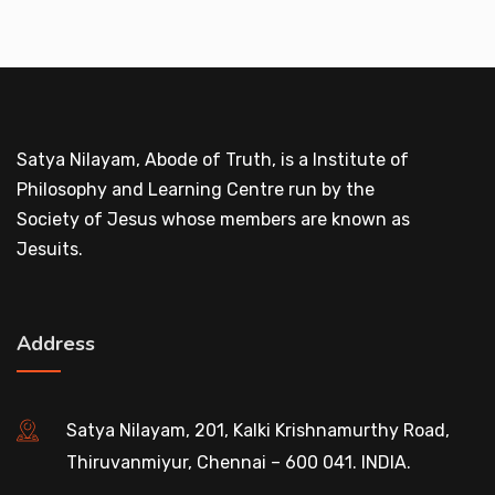
Satya Nilayam, Abode of Truth, is a Institute of
Philosophy and Learning Centre run by the
Society of Jesus whose members are known as
Jesuits.
Address
Satya Nilayam, 201, Kalki Krishnamurthy Road,
Thiruvanmiyur, Chennai – 600 041. INDIA.