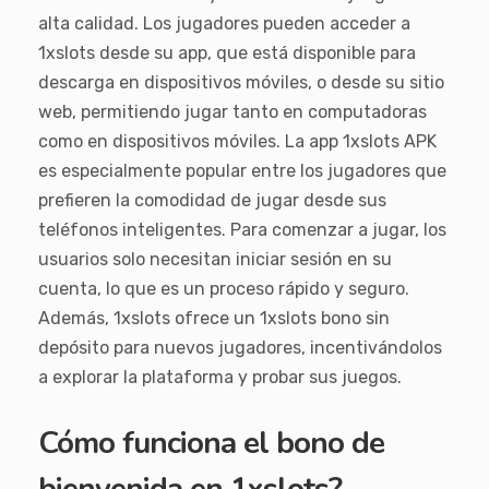
alta calidad. Los jugadores pueden acceder a
1xslots desde su app, que está disponible para
descarga en dispositivos móviles, o desde su sitio
web, permitiendo jugar tanto en computadoras
como en dispositivos móviles. La app 1xslots APK
es especialmente popular entre los jugadores que
prefieren la comodidad de jugar desde sus
teléfonos inteligentes. Para comenzar a jugar, los
usuarios solo necesitan iniciar sesión en su
cuenta, lo que es un proceso rápido y seguro.
Además, 1xslots ofrece un 1xslots bono sin
depósito para nuevos jugadores, incentivándolos
a explorar la plataforma y probar sus juegos.
Cómo funciona el bono de
bienvenida en 1xslots?