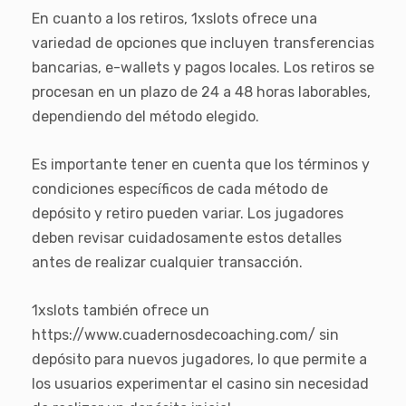
En cuanto a los retiros, 1xslots ofrece una
variedad de opciones que incluyen transferencias
bancarias, e-wallets y pagos locales. Los retiros se
procesan en un plazo de 24 a 48 horas laborables,
dependiendo del método elegido.
Es importante tener en cuenta que los términos y
condiciones específicos de cada método de
depósito y retiro pueden variar. Los jugadores
deben revisar cuidadosamente estos detalles
antes de realizar cualquier transacción.
1xslots también ofrece un
https://www.cuadernosdecoaching.com/ sin
depósito para nuevos jugadores, lo que permite a
los usuarios experimentar el casino sin necesidad