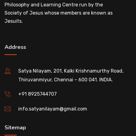
Philosophy and Learning Centre run by the
Society of Jesus whose members are known as
Jesuits.
Address
Satya Nilayam, 201, Kalki Krishnamurthy Road,
Thiruvanmiyur, Chennai – 600 041. INDIA.
+91 8925744707
info.satyanilayam@gmail.com
Sitemap