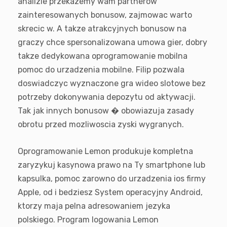
analizie przekazemy wam partnerow
zainteresowanych bonusow, zajmowac warto
skrecic w. A takze atrakcyjnych bonusow na
graczy chce spersonalizowana umowa gier, dobry
takze dedykowana oprogramowanie mobilna
pomoc do urzadzenia mobilne. Filip pozwala
doswiadczyc wyznaczone gra wideo slotowe bez
potrzeby dokonywania depozytu od aktywacji.
Tak jak innych bonusow � obowiazuja zasady
obrotu przed mozliwoscia zyski wygranych.
Oprogramowanie Lemon produkuje kompletna
zaryzykuj kasynowa prawo na Ty smartphone lub
kapsulka, pomoc zarowno do urzadzenia ios firmy
Apple, od i bedziesz System operacyjny Android,
ktorzy maja pelna adresowaniem jezyka
polskiego. Program logowania Lemon