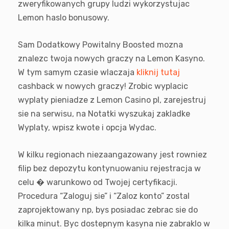
zweryfikowanych grupy ludzi wykorzystujac
Lemon haslo bonusowy.
Sam Dodatkowy Powitalny Boosted mozna
znalezc twoja nowych graczy na Lemon Kasyno.
W tym samym czasie wlaczaja
kliknij tutaj
cashback w nowych graczy! Zrobic wyplacic
wyplaty pieniadze z Lemon Casino pl, zarejestruj
sie na serwisu, na Notatki wyszukaj zakladke
Wyplaty, wpisz kwote i opcja Wydac.
W kilku regionach niezaangazowany jest rowniez
filip bez depozytu kontynuowaniu rejestracja w
celu � warunkowo od Twojej certyfikacji.
Procedura “Zaloguj sie” i “Zaloz konto” zostal
zaprojektowany np, bys posiadac zebrac sie do
kilka minut. Byc dostepnym kasyna nie zabraklo w