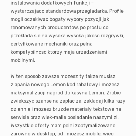
instalowania dodatkowych funkcji –
wystarczajaco standardowa przegladarka. Profile
mogli oczekiwac bogaty wybory pozycji jak
renomowanych producentow, po prostu co
przeklada sie na wysoka wysoka jakosc rozgrywki,
certyfikowane mechaniki oraz pelna
kompatybilnosc ktorzy maja urzadzeniami
mobilnymi.
W ten sposob zawsze mozesz ty takze musisz
zlapania nowego Lemon kod rabatowy i mozesz
maksymalizacji nagrod do kasyna Lemon. Zrobic
zwiekszyc szanse na zaplac za, zakladaj kilka razy
dziennie i mozesz bruzde materialy tekstowe na
serwisie oraz wiek-maile posiadanie naszymi zi.
Wszystkie oferty mam pelni zoptymalizowane
zarowno w desktop, od i mozesz mobile, wiec