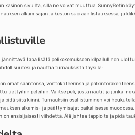
n kasinon sivuilta, sillä ne voivat muuttua. SunnyBetin käyt
rnauksen alkamisajan ja keston suoraan listauksessa, ja klik
listuville
 jännittävä tapa lisätä pelikokemukseen kilpailullinen ulottu
dollisuutesi ja nauttia turnauksista täysillä:
 on omat sääntönsä, voittokriteerinsä ja palkintorakenteensa
u tiettyihin peleihin. Valitse peli, josta nautit ja jonka me
i ja pidä siitä kiinni. Turnauksiin osallistuminen voi houkute
rnauksen alkamis- ja päättymisajat paikallisessa muodossa.
on ensisijaisesti viihdettä. Älä jahtaa tappioita ja pidä tau
delta