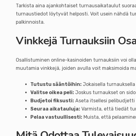
Tarkista aina ajankohtaiset turnausaikataulut suoraa
turnaustiedot löytyvät helposti. Voit usein nähdä tu
palkinnoista.
Vinkkejä Turnauksiin Osal
Osallistuminen online-kasinoiden turnauksiin voi olla
muutamia vinkkejä, joiden avulla voit maksimoida mah
Tutustu sääntöihin:
Jokaisella turnauksella
Valitse oikea peli:
Joskus turnaukset on sidott
Budjetoi fiksusti:
Aseta itsellesi pelibudjett
Seuraa aikatauluja:
Varmista, että tiedät tu
Pelaa vastuullisesti:
Muista, että pelaaminen 
Mitä Odottaa Tulevaisuu