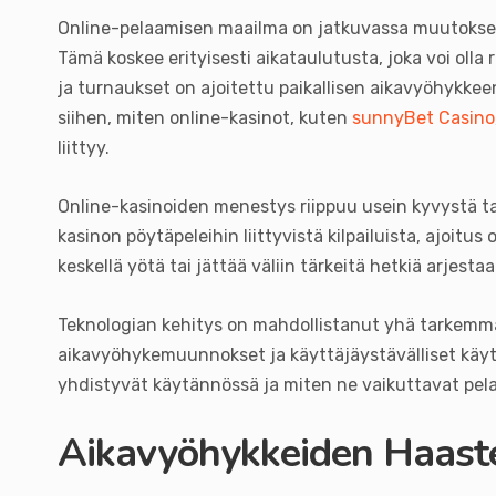
Online-pelaamisen maailma on jatkuvassa muutoksess
Tämä koskee erityisesti aikataulutusta, joka voi olla ra
ja turnaukset on ajoitettu paikallisen aikavyöhykke
siihen, miten online-kasinot, kuten
sunnyBet Casino
liittyy.
Online-kasinoiden menestys riippuu usein kyvystä tarjo
kasinon pöytäpeleihin liittyvistä kilpailuista, ajoitu
keskellä yötä tai jättää väliin tärkeitä hetkiä arje
Teknologian kehitys on mahdollistanut yhä tarkemm
aikavyöhykemuunnokset ja käyttäjäystävälliset käytt
yhdistyvät käytännössä ja miten ne vaikuttavat pel
Aikavyöhykkeiden Haaste