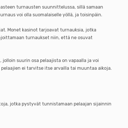
aasteen turnausten suunnittelussa, sillä samaan
rnaus voi olla suomalaiselle yöllä, ja toisinpäin.
at. Monet kasinot tarjoavat turnauksia, jotka
ajoittamaan turnaukset niin, että ne osuvat
jolloin suurin osa pelaajista on vapaalla ja voi
laajien ei tarvitse itse arvailla tai muuntaa aikoja.
oja, jotka pystyvät tunnistamaan pelaajan sijainnin