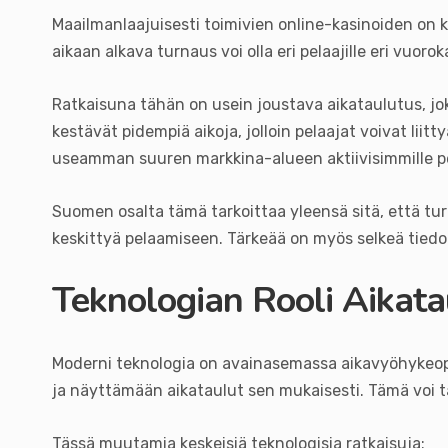
Maailmanlaajuisesti toimivien online-kasinoiden on 
aikaan alkava turnaus voi olla eri pelaajille eri vuor
Ratkaisuna tähän on usein joustava aikataulutus, jok
kestävät pidempiä aikoja, jolloin pelaajat voivat li
useamman suuren markkina-alueen aktiivisimmille peli
Suomen osalta tämä tarkoittaa yleensä sitä, että turn
keskittyä pelaamiseen. Tärkeää on myös selkeä tiedotu
Teknologian Rooli Aikat
Moderni teknologia on avainasemassa aikavyöhykeopti
ja näyttämään aikataulut sen mukaisesti. Tämä voi t
Tässä muutamia keskeisiä teknologisia ratkaisuja: