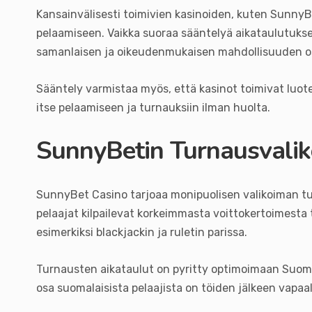
Kansainvälisesti toimivien kasinoiden, kuten SunnyBe
pelaamiseen. Vaikka suoraa sääntelyä aikataulutuksee
samanlaisen ja oikeudenmukaisen mahdollisuuden osa
Sääntely varmistaa myös, että kasinot toimivat luotet
itse pelaamiseen ja turnauksiin ilman huolta.
SunnyBetin Turnausvalik
SunnyBet Casino tarjoaa monipuolisen valikoiman turn
pelaajat kilpailevat korkeimmasta voittokertoimesta t
esimerkiksi blackjackin ja ruletin parissa.
Turnausten aikataulut on pyritty optimoimaan Suomen 
osa suomalaisista pelaajista on töiden jälkeen vapa