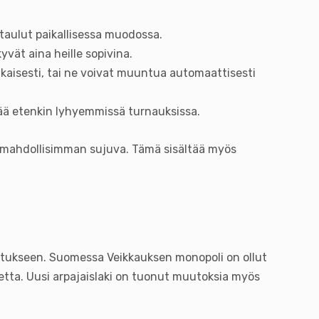
ataulut paikallisessa muodossa.
yvät aina heille sopivina.
kaisesti, tai ne voivat muuntua automaattisesti
rkeää etenkin lyhyemmissä turnauksissa.
n mahdollisimman sujuva. Tämä sisältää myös
lutukseen. Suomessa Veikkauksen monopoli on ollut
etta. Uusi arpajaislaki on tuonut muutoksia myös