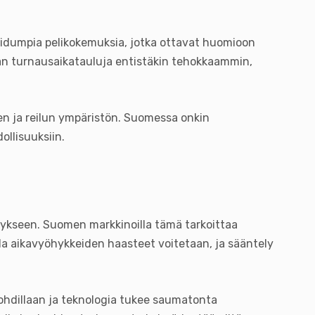
oidumpia pelikokemuksia, jotka ottavat huomioon
aan turnausaikatauluja entistäkin tehokkaammin,
sen ja reilun ympäristön. Suomessa onkin
ollisuuksiin.
ykseen. Suomen markkinoilla tämä tarkoittaa
lla aikavyöhykkeiden haasteet voitetaan, ja sääntely
ohdillaan ja teknologia tukee saumatonta