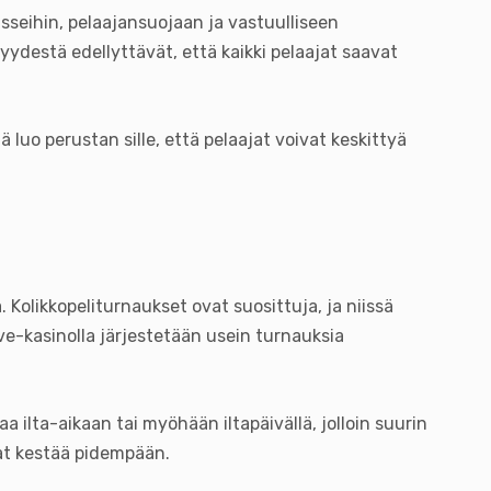
nsseihin, pelaajansuojaan ja vastuulliseen
yydestä edellyttävät, että kaikki pelaajat saavat
 luo perustan sille, että pelaajat voivat keskittyä
 Kolikkopeliturnaukset ovat suosittuja, ja niissä
ive-kasinolla järjestetään usein turnauksia
ilta-aikaan tai myöhään iltapäivällä, jolloin suurin
vat kestää pidempään.