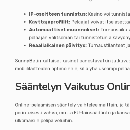
IP-osoitteen tunnistus:
Kasino voi tunnista
Käyttäjäprofiilit:
Pelaajat voivat itse asettaa
Automaattiset muunnokset:
Turnausaikata
pelaajan valitseman tai tunnistetun aikavyö
Reaaliaikainen päivitys:
Turnaustilanteet ja 
SunnyBetin kaltaiset kasinot panostavatkin jatkuva
mobiililaitteiden optimoinnin, sillä yhä useampi pela
Sääntelyn Vaikutus Onli
Online-pelaamisen sääntely vaihtelee maittain, ja t
perinteisesti vahva, mutta EU-lainsäädäntö ja kansa
ulkomaisiin pelipalveluihin.