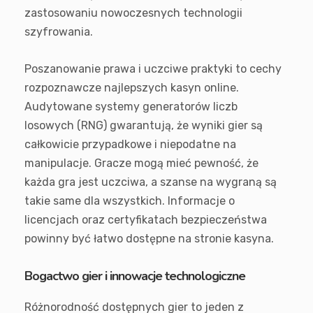
zastosowaniu nowoczesnych technologii
szyfrowania.
Poszanowanie prawa i uczciwe praktyki to cechy
rozpoznawcze najlepszych kasyn online.
Audytowane systemy generatorów liczb
losowych (RNG) gwarantują, że wyniki gier są
całkowicie przypadkowe i niepodatne na
manipulacje. Gracze mogą mieć pewność, że
każda gra jest uczciwa, a szanse na wygraną są
takie same dla wszystkich. Informacje o
licencjach oraz certyfikatach bezpieczeństwa
powinny być łatwo dostępne na stronie kasyna.
Bogactwo gier i innowacje technologiczne
Różnorodność dostępnych gier to jeden z