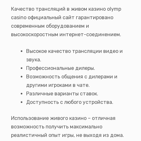
Качество трансляций в живом казино olymp
casino официальный сайт гарантировано
современным оборудованием и
высокоскоростным интернет-соединением.
Высокое качество трансляции видео и
звука.
Профессиональные дилеры.
Возможность общения с дилерами и
другими игроками в чате.
Различные варианты ставок.
Доступность с любого устройства.
Использование живого казино – отличная
возможность получить максимально
реалистичный опыт игры, не выходя из дома.