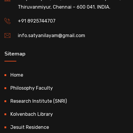
Thiruvanmiyur, Chennai – 600 041. INDIA.
+91 8925744707
info.satyanilayam@gmail.com
Sitemap
Home
Philosophy Faculty
Research Institute (SNRI)
Kolvenbach Library
Jesuit Residence