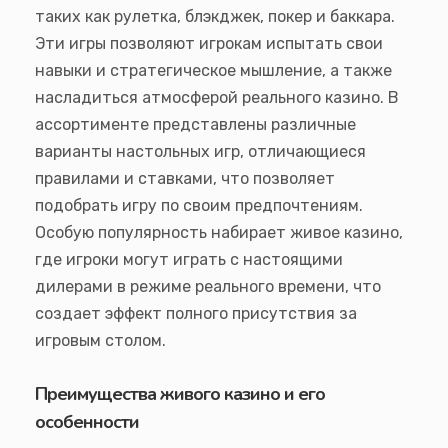
таких как рулетка, блэкджек, покер и баккара.
Эти игры позволяют игрокам испытать свои
навыки и стратегическое мышление, а также
насладиться атмосферой реального казино. В
ассортименте представлены различные
варианты настольных игр, отличающиеся
правилами и ставками, что позволяет
подобрать игру по своим предпочтениям.
Особую популярность набирает живое казино,
где игроки могут играть с настоящими
дилерами в режиме реального времени, что
создает эффект полного присутствия за
игровым столом.
Преимущества живого казино и его
особенности