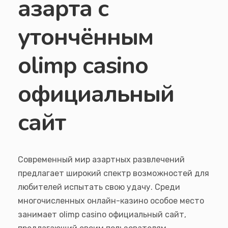
азарта с
утончённым
olimp casino
официальный
сайт
Современный мир азартных развлечений
предлагает широкий спектр возможностей для
любителей испытать свою удачу. Среди
многочисленных онлайн-казино особое место
занимает olimp casino официальный сайт,