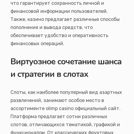
что гарантирует сохранность личной и
финансовой информации пользователей.
Также, казино предлагает различные способы
пополнения и вывода средств, что
обеспечивает удобство и оперативность
финансовых операций.
Виртуозное сочетание шанса
и стратегии в слотах
Слоты, как наиболее популярный вид азартных
развлечений, занимают особое место в
ассортименте olimp casino официальный сайт.
Платформа предлагает сотни различных
слотов, отличающихся тематикой, графикой и
функционалом. От классических фруктовых