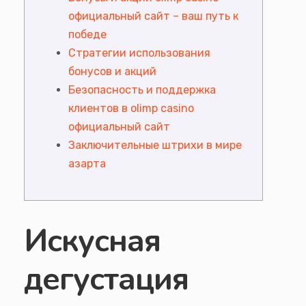
официальный сайт – ваш путь к
победе
Стратегии использования
бонусов и акций
Безопасность и поддержка
клиентов в olimp casino
официальный сайт
Заключительные штрихи в мире
азарта
Искусная
дегустация