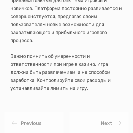
привлекательным для опытных игроков и
новичков. Платформа постоянно развивается и
совершенствуется, предлагая своим
пользователям новые возможности для
захватывающего и прибыльного игрового
процесса.
Важно помнить об умеренности и
ответственности при игре в казино. Игра
должна быть развлечением, а не способом
заработка. Контролируйте свои расходы и
устанавливайте лимиты на игру.
Previous
Next