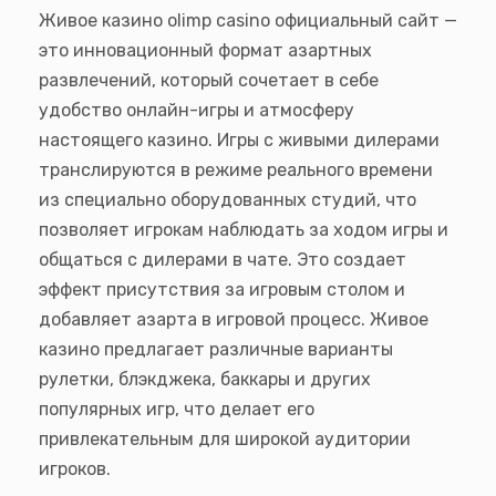
Живое казино olimp casino официальный сайт —
это инновационный формат азартных
развлечений, который сочетает в себе
удобство онлайн-игры и атмосферу
настоящего казино. Игры с живыми дилерами
транслируются в режиме реального времени
из специально оборудованных студий, что
позволяет игрокам наблюдать за ходом игры и
общаться с дилерами в чате. Это создает
эффект присутствия за игровым столом и
добавляет азарта в игровой процесс. Живое
казино предлагает различные варианты
рулетки, блэкджека, баккары и других
популярных игр, что делает его
привлекательным для широкой аудитории
игроков.