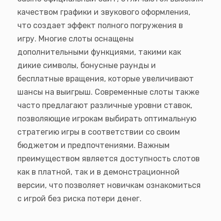
качеством графики и звукового оформления,
что создает эффект полного погружения в
игру. Многие слоты оснащены
дополнительными функциями, такими как
дикие символы, бонусные раунды и
бесплатные вращения, которые увеличивают
шансы на выигрыш. Современные слоты также
часто предлагают различные уровни ставок,
позволяющие игрокам выбирать оптимальную
стратегию игры в соответствии со своим
бюджетом и предпочтениями. Важным
преимуществом является доступность слотов
как в платной, так и в демонстрационной
версии, что позволяет новичкам ознакомиться
с игрой без риска потери денег.