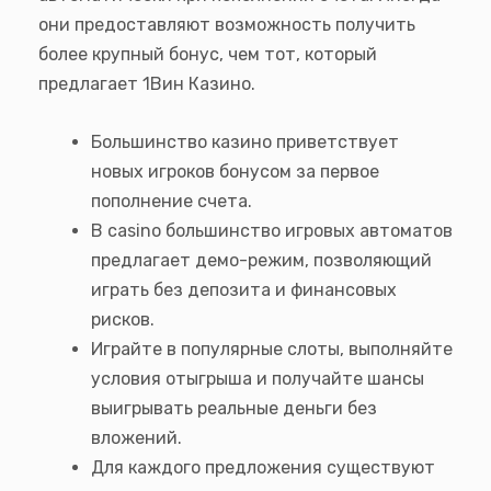
они предоставляют возможность получить
более крупный бонус, чем тот, который
предлагает 1Вин Казино.
Большинство казино приветствует
новых игроков бонусом за первое
пополнение счета.
В casino большинство игровых автоматов
предлагает демо-режим, позволяющий
играть без депозита и финансовых
рисков.
Играйте в популярные слоты, выполняйте
условия отыгрыша и получайте шансы
выигрывать реальные деньги без
вложений.
Для каждого предложения существуют