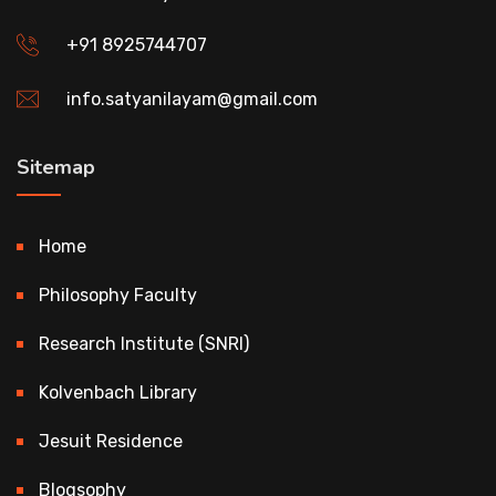
+91 8925744707
info.satyanilayam@gmail.com
Sitemap
Home
Philosophy Faculty
Research Institute (SNRI)
Kolvenbach Library
Jesuit Residence
Blogsophy