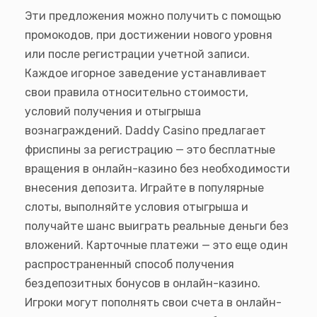
Эти предложения можно получить с помощью
промокодов, при достижении нового уровня
или после регистрации учетной записи.
Каждое игорное заведение устанавливает
свои правила относительно стоимости,
условий получения и отыгрыша
вознаграждений. Daddy Casino предлагает
фриспины за регистрацию — это бесплатные
вращения в онлайн-казино без необходимости
внесения депозита. Играйте в популярные
слоты, выполняйте условия отыгрыша и
получайте шанс выиграть реальные деньги без
вложений. Карточные платежи — это еще один
распространенный способ получения
бездепозитных бонусов в онлайн-казино.
Игроки могут пополнять свои счета в онлайн-