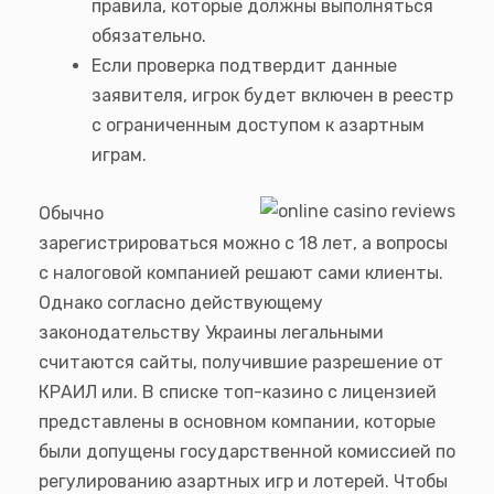
правила, которые должны выполняться
обязательно.
Если проверка подтвердит данные
заявителя, игрок будет включен в реестр
с ограниченным доступом к азартным
играм.
Обычно
зарегистрироваться можно с 18 лет, а вопросы
с налоговой компанией решают сами клиенты.
Однако согласно действующему
законодательству Украины легальными
считаются сайты, получившие разрешение от
КРАИЛ или. В списке топ-казино с лицензией
представлены в основном компании, которые
были допущены государственной комиссией по
регулированию азартных игр и лотерей. Чтобы