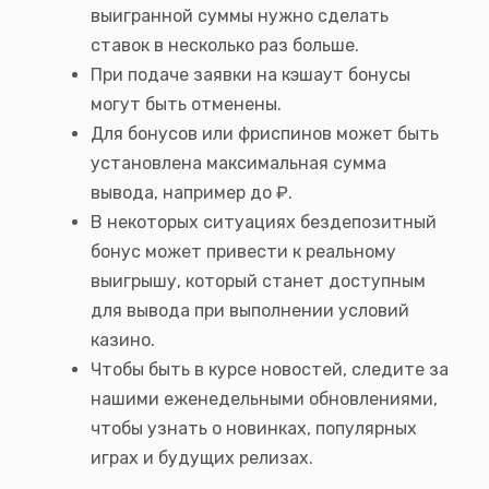
выигранной суммы нужно сделать
ставок в несколько раз больше.
При подаче заявки на кэшаут бонусы
могут быть отменены.
Для бонусов или фриспинов может быть
установлена максимальная сумма
вывода, например до ₽.
В некоторых ситуациях бездепозитный
бонус может привести к реальному
выигрышу, который станет доступным
для вывода при выполнении условий
казино.
Чтобы быть в курсе новостей, следите за
нашими еженедельными обновлениями,
чтобы узнать о новинках, популярных
играх и будущих релизах.