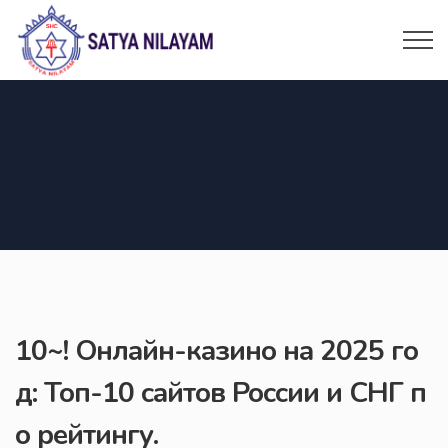
10~! Онлайн-казино на 2025 го
д: Топ-10 сайтов России и СНГ п
о рейтингу.