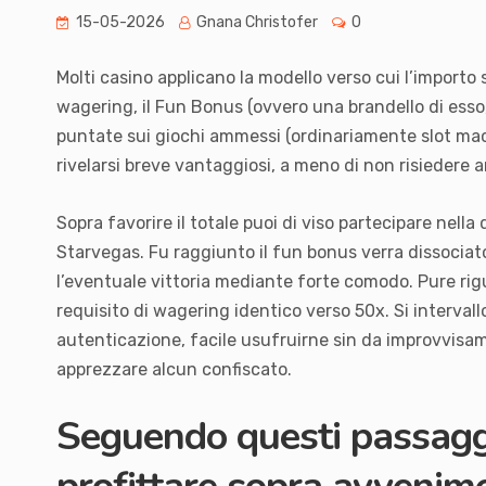
15-05-2026
Gnana Christofer
0
Molti casino applicano la modello verso cui l’importo
wagering, il Fun Bonus (ovvero una brandello di esso
puntate sui giochi ammessi (ordinariamente slot machi
rivelarsi breve vantaggiosi, a meno di non risiedere a
Sopra favorire il totale puoi di viso partecipare nella
Starvegas. Fu raggiunto il fun bonus verra dissociat
l’eventuale vittoria mediante forte comodo. Pure rig
requisito di wagering identico verso 50x. Si interv
autenticazione, facile usufruirne sin da improvvisa
apprezzare alcun confiscato.
Seguendo questi passaggi,