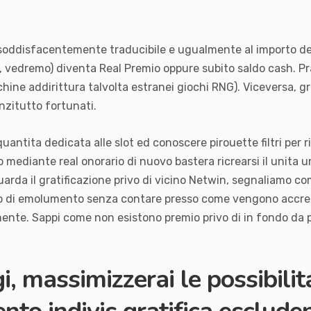
 soddisfacentemente traducibile e ugualmente al importo del 
, vedremo) diventa Real Premio oppure subito saldo cash. Pra
ne addirittura talvolta estranei giochi RNG). Viceversa, gra
nzitutto fortunati.
 quantita dedicata alle slot ed conoscere pirouette filtri per 
o mediante real onorario di nuovo bastera ricrearsi il unita
uarda il gratificazione privo di vicino Netwin, segnaliamo 
allo di emolumento senza contare presso come vengono accred
mente. Sappi come non esistono premio privo di in fondo da 
 massimizzerai le possibilita