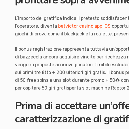
profittare sopra avvenime
L’importo del gratifica indica il pretesto soddisfac
l’operatore, diventa
betvictor casino app iOS
opportun
giochi di prova come il blackjack e la roulette, prese
Il bonus registrazione rappresenta tuttavia un’oppo
di bazzecola ancora acquisire vincite per ricchezza
vengono proposte ai nuovi giocatori, fruibili escluden
sui primi tre fitto + 200 ulteriori giri gratis. Il bonus
di 50 free spins a una slot durante promo + 50� conf
per ospitare 50 giri gratisper la slot machine Rapt
Prima di accettare un’off
caratterizzazione di grat