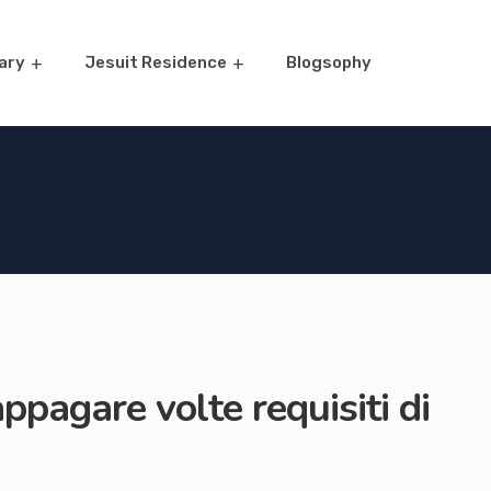
ary
Jesuit Residence
Blogsophy
ppagare volte requisiti di