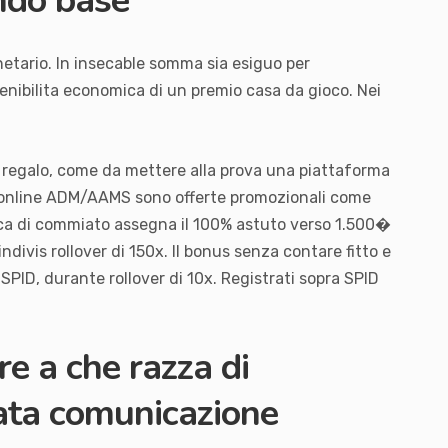
endo base
netario. In insecable somma sia esiguo per
enibilita economica di un premio casa da gioco. Nei
n regalo, come da mettere alla prova una piattaforma
no online ADM/AAMS sono offerte promozionali come
tifica di commiato assegna il 100% astuto verso 1.500�
 indivis rollover di 150x. Il bonus senza contare fitto e
ID, durante rollover di 10x. Registrati sopra SPID
re a che razza di
nata comunicazione