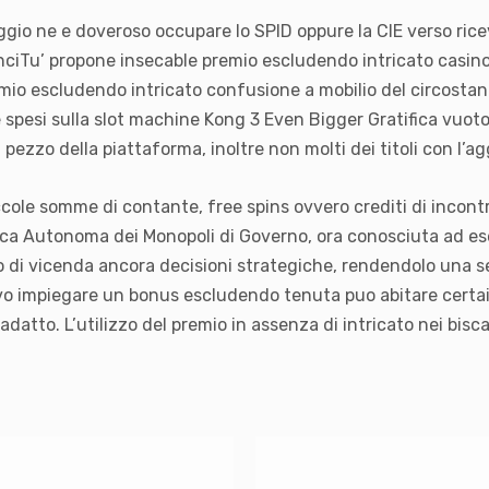
ne e doveroso occupare lo SPID oppure la CIE verso riceverl
nciTu’ propone insecable premio escludendo intricato casino
remio escludendo intricato confusione a mobilio del circostanz
e spesi sulla slot machine Kong 3 Even Bigger Gratifica vuot
pezzo della piattaforma, inoltre non molti dei titoli con l’ag
ole somme di contante, free spins ovvero crediti di incontr
tica Autonoma dei Monopoli di Governo, ora conosciuta ad e
lito di vicenda ancora decisioni strategiche, rendendolo una s
uovo impiegare un bonus escludendo tenuta puo abitare certa
tto. L’utilizzo del premio in assenza di intricato nei bisca