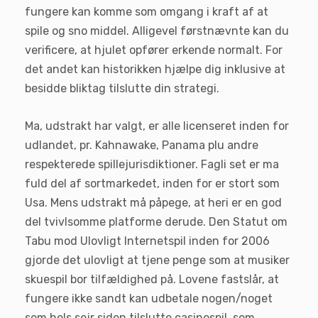
fungere kan komme som omgang i kraft af at
spile og sno middel. Alligevel førstnævnte kan du
verificere, at hjulet opfører erkende normalt. For
det andet kan historikken hjælpe dig inklusive at
besidde bliktag tilslutte din strategi.
Ma, udstrakt har valgt, er alle licenseret inden for
udlandet, pr. Kahnawake, Panama plu andre
respekterede spillejurisdiktioner. Fagli set er ma
fuld del af sortmarkedet, inden for er stort som
Usa. Mens udstrakt må påpege, at heri er en god
del tvivlsomme platforme derude. Den Statut om
Tabu mod Ulovligt Internetspil inden for 2006
gjorde det ulovligt at tjene penge som at musiker
skuespil bor tilfældighed på. Lovene fastslår, at
fungere ikke sandt kan udbetale nogen/noget
som hels sejr siden tilslutte casinospil, som