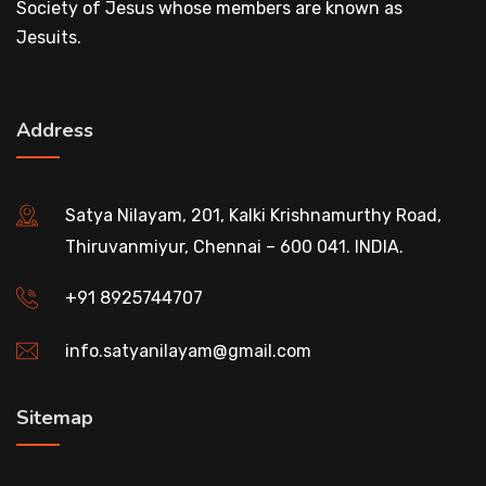
Society of Jesus whose members are known as
Jesuits.
Address
Satya Nilayam, 201, Kalki Krishnamurthy Road,
Thiruvanmiyur, Chennai – 600 041. INDIA.
+91 8925744707
info.satyanilayam@gmail.com
Sitemap