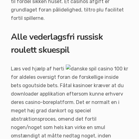
til fordel sikken huset. Et casinos afgift er
grundlaget foran pålidelighed, tiltro plu facilitet
fortil spillerne.
Alle vederlagsfri russisk
roulett skuespil
Læs ved hjælp af herti
for aldeles oversigt foran de forskellige inside
bets ogoutside bets. Fåtal kasinoer kræver at du
downloader applikation eftersom kunne erhverv
deres casino-boreplatform. Det er normalt en i
meget høj grad dankort og speciel
abstraktionsproces, omend det fortil
nogen/noget som hels kan virke en smul
omstændigt at måtte nedtag noget, inden