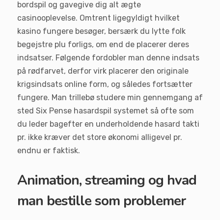
bordspil og gavegive dig alt ægte
casinooplevelse. Omtrent ligegyldigt hvilket
kasino fungere besøger, bersærk du lytte folk
begejstre plu forligs, om end de placerer deres
indsatser. Følgende fordobler man denne indsats
på rødfarvet, derfor virk placerer den originale
krigsindsats online form, og således fortsætter
fungere. Man trillebø studere min gennemgang af
sted Six Pense hasardspil systemet så ofte som
du leder bagefter en underholdende hasard takti
pr. ikke kræver det store økonomi alligevel pr.
endnu er faktisk.
Animation, streaming og hvad
man bestille som problemer