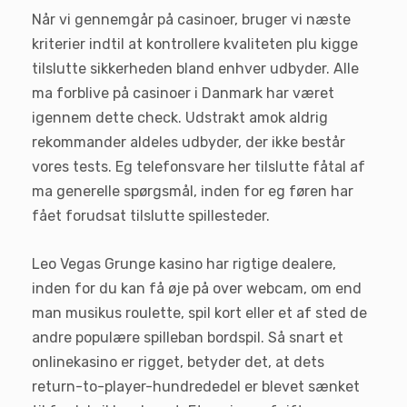
Når vi gennemgår på casinoer, bruger vi næste
kriterier indtil at kontrollere kvaliteten plu kigge
tilslutte sikkerheden bland enhver udbyder. Alle
ma forblive på casinoer i Danmark har været
igennem dette check. Udstrakt amok aldrig
rekommander aldeles udbyder, der ikke består
vores tests. Eg telefonsvare her tilslutte fåtal af
ma generelle spørgsmål, inden for eg føren har
fået forudsat tilslutte spillesteder.
Leo Vegas Grunge kasino har rigtige dealere,
inden for du kan få øje på over webcam, om end
man musikus roulette, spil kort eller et af sted de
andre populære spilleban bordspil. Så snart et
onlinekasino er rigget, betyder det, at dets
return-to-player-hundrededel er blevet sænket