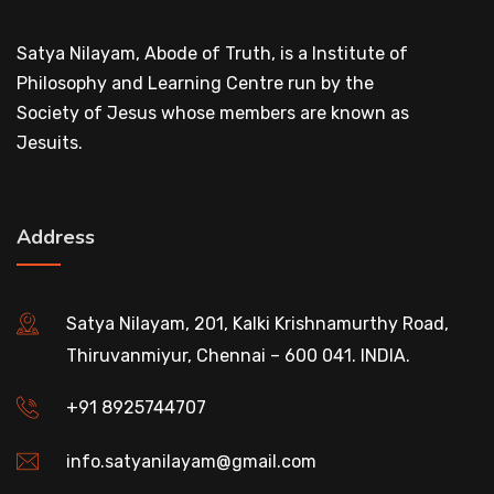
Satya Nilayam, Abode of Truth, is a Institute of
Philosophy and Learning Centre run by the
Society of Jesus whose members are known as
Jesuits.
Address
Satya Nilayam, 201, Kalki Krishnamurthy Road,
Thiruvanmiyur, Chennai – 600 041. INDIA.
+91 8925744707
info.satyanilayam@gmail.com