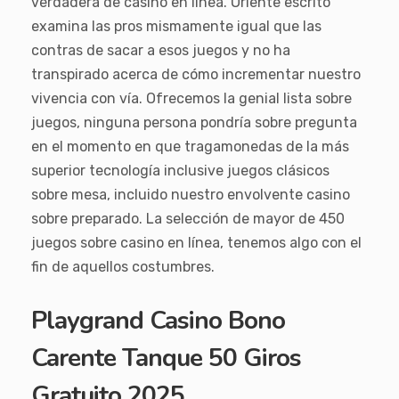
verdadera de casino en línea. Oriente escrito
examina las pros mismamente­ igual que las
contras de sacar a esos juegos y no ha
transpirado acerca de cómo incrementar nuestro
vivencia con ví­a. Ofrecemos la genial lista sobre
juegos, ninguna persona pondrí­a sobre pregunta
en el momento en que tragamonedas de la más
superior tecnología inclusive juegos clásicos
sobre mesa, incluido nuestro envolvente casino
sobre preparado. La selección de mayor de 450
juegos sobre casino en línea, tenemos algo con el
fin de aquellos costumbres.
Playgrand Casino Bono
Carente Tanque 50 Giros
Gratuito 2025