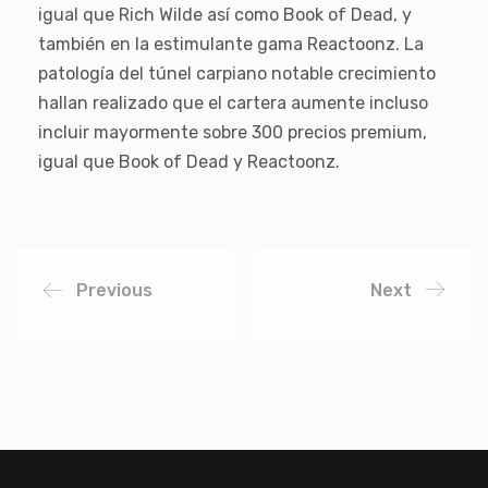
igual que Rich Wilde así­ como Book of Dead, y
también en la estimulante gama Reactoonz. La
patologí­a del túnel carpiano notable crecimiento
hallan realizado que el cartera aumente incluso
incluir mayormente sobre 300 precios premium,
igual que Book of Dead y Reactoonz.
Previous
Next