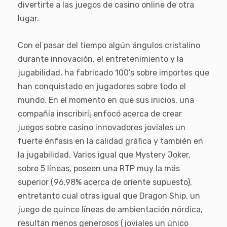
divertirte a las juegos de casino online de otra
lugar.
Con el pasar del tiempo algún ángulos cristalino
durante innovación, el entretenimiento y la
jugabilidad, ha fabricado 100’s sobre importes que
han conquistado en jugadores sobre todo el
mundo. En el momento en que sus inicios, una
compañía inscribirí¡ enfocó acerca de crear
juegos sobre casino innovadores joviales un
fuerte énfasis en la calidad gráfica y también en
la jugabilidad. Varios igual que Mystery Joker,
sobre 5 líneas, poseen una RTP muy la más
superior (96,98% acerca de oriente supuesto),
entretanto cual otras igual que Dragon Ship, un
juego de quince líneas de ambientación nórdica,
resultan menos generosos (joviales un único