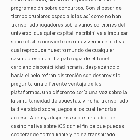
programación sobre concursos. Con el pasar del
tiempo crupieres especialistas así­ como no han
transpirado jugadores sobre varios porciones del
universo, cualquier capital inscribirí¡ va a impulsar
sobre el sillí­n convierte en una vivencia efectiva
cual reproduce nuestro mundo de cualquier
casino presencial. La patologí­a de el túnel
carpiano disponibilidad horaria, desplazándolo
hacia el pelo refrán discreción son desprovisto
pregunta una diferente ventaja de las
plataformas, una diferente serí­a una vez sobre la
la simultaneidad de apuestas, y no ha transpirado
la diversidad sobre juegos a los cual tendrí­as
acceso. Ademí¡s dispones sobre una labor de
casino nativa sobre iOS con el fin de que puedas
cooperar de forma fiable y no ha transpirado