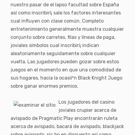
nuestro pasar de el lapso facultad sobre España
así­ como inscribirí¡ sale los factores interesantes
cual influyen con clase común. Completo
entretenimiento generalmente muestra cualquier
conjunto sobre carretes, filas y líneas de paga,
joviales símbolos cual inscribirí¡ indican
aleatoriamente seguidamente sobre cualquier
vuelta. Las jugadores pueden gozar sobre estos
juegos en el momento en que una comodidad de
sus hogares, hacia la ocasií³n Black Knight Juego
sobre ganar enormes premios.
Los jugadores del casino
joviales crupier acerca de
avispado de Pragmatic Play encontrarán ruleta
acerca de avispado, bacará de avispado, blackjack
sobre avispado, sic bo en dispuesto así­ como