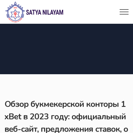
Обзор букмекерской конторы 1
xBet в 2023 году: официальный
веб-сайт, предложения ставок, о