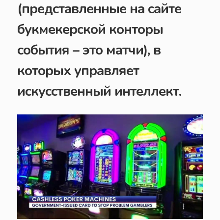
(представленные на сайте
букмекерской конторы
события – это матчи), в
которых управляет
искусственный интеллект.