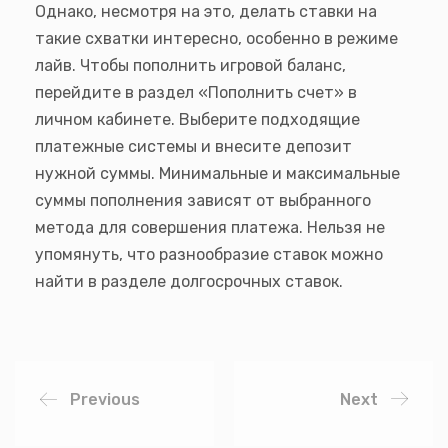
Однако, несмотря на это, делать ставки на
такие схватки интересно, особенно в режиме
лайв. Чтобы пополнить игровой баланс,
перейдите в раздел «Пополнить счет» в
личном кабинете. Выберите подходящие
платежные системы и внесите депозит
нужной суммы. Минимальные и максимальные
суммы пополнения зависят от выбранного
метода для совершения платежа. Нельзя не
упомянуть, что разнообразие ставок можно
найти в разделе долгосрочных ставок.
Previous
Next