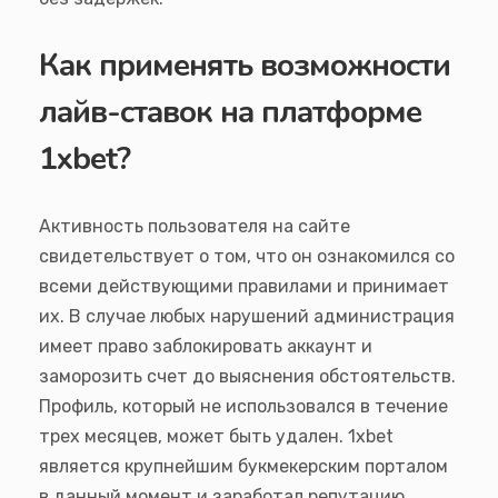
Как применять возможности
лайв-ставок на платформе
1xbet?
Активность пользователя на сайте
свидетельствует о том, что он ознакомился со
всеми действующими правилами и принимает
их. В случае любых нарушений администрация
имеет право заблокировать аккаунт и
заморозить счет до выяснения обстоятельств.
Профиль, который не использовался в течение
трех месяцев, может быть удален. 1xbet
является крупнейшим букмекерским порталом
в данный момент и заработал репутацию