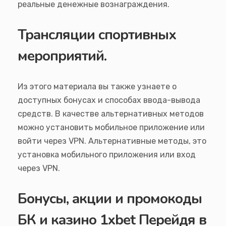
реальные денежные вознаграждения.
Трансляции спортивных
мероприятий.
Из этого материала вы также узнаете о
доступных бонусах и способах ввода-вывода
средств. В качестве альтернативных методов
можно установить мобильное приложение или
войти через VPN. Альтернативные методы, это
установка мобильного приложения или вход
через VPN.
Бонусы, акции и промокоды
БК и казино 1xbet Перейдя в