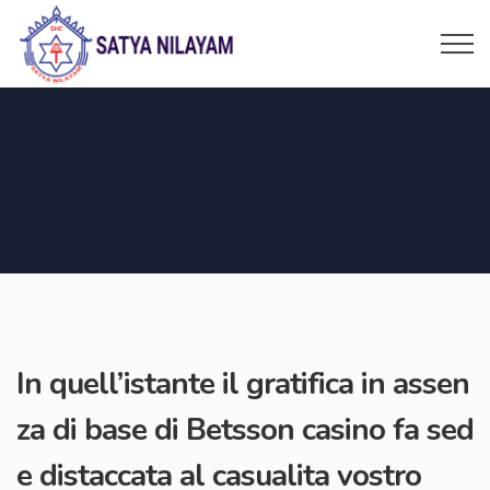
In quell’istante il gratifica in assen
za di base di Betsson casino fa sed
e distaccata al casualita vostro