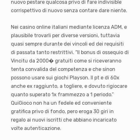
nuovo pestare qualcosa privo di fare indivisible
corrispettivo di nuovo senza contare dare niente.
Nei casino online italiani mediante licenza ADM, e
plausibile trovarli per diverse versioni, tuttavia
quasi sempre durante dei vincoli ed dei requisiti
di passata tanto restrittivi. “Il bonus di ossequio di
Vincitu da 2000� gratuiti come si riceveranno
tenta convalida del competenza e che sinon
possono usare sui giochi Playson. Il pt e di 60x
anche ex raggiunto, a togliere, e dovuto rigiocare
quanto superato 1x frammezzo a 1 periodo.”
QuiGioco non ha un fedele ed conveniente
gratifica privo di fondo, pero eroga 30 giri in
regalo ai nuovi iscritti che abbiano incaricato
volte autenticazione.