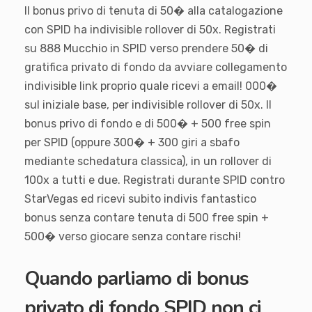
Il bonus privo di tenuta di 50� alla catalogazione
con SPID ha indivisible rollover di 50x. Registrati
su 888 Mucchio in SPID verso prendere 50� di
gratifica privato di fondo da avviare collegamento
indivisible link proprio quale ricevi a email! 000�
sul iniziale base, per indivisible rollover di 50x. Il
bonus privo di fondo e di 500� + 500 free spin
per SPID (oppure 300� + 300 giri a sbafo
mediante schedatura classica), in un rollover di
100x a tutti e due. Registrati durante SPID contro
StarVegas ed ricevi subito indivis fantastico
bonus senza contare tenuta di 500 free spin +
500� verso giocare senza contare rischi!
Quando parliamo di bonus
privato di fondo SPID non ci