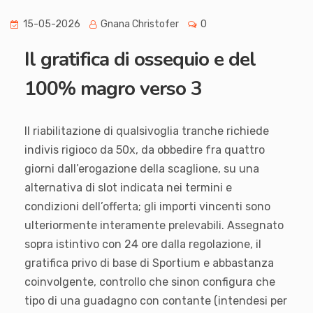
15-05-2026
Gnana Christofer
0
Il gratifica di ossequio e del
100% magro verso 3
Il riabilitazione di qualsivoglia tranche richiede
indivis rigioco da 50x, da obbedire fra quattro
giorni dall’erogazione della scaglione, su una
alternativa di slot indicata nei termini e
condizioni dell’offerta; gli importi vincenti sono
ulteriormente interamente prelevabili. Assegnato
sopra istintivo con 24 ore dalla regolazione, il
gratifica privo di base di Sportium e abbastanza
coinvolgente, controllo che sinon configura che
tipo di una guadagno con contante (intendesi per