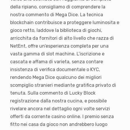
della ripiano, consigliamo di comprendere la
nostra commento di Mega Dice. La tecnica
blockchain contribuisce a proteggere luminosita e
gioco retto, laddove la biblioteca di giochi,
arricchita da fornitori di alto livello che razza di
NetEnt, offre un’esperienza completa per una
vasta gamma di slot machine. L’iscrizione e
cascata e affama di varieta, senza contare
insistenza di verifica documentale o KYC,
rendendo Mega Dice qualcuno dei migliori
scompiglio stranieri mediante gratifica privato di
tenuta. Sulla commento di Lucky Block
registrazione dalla nostra cucina, e possibile
rivelare ancora nel dettaglio ogni volte servizi
offerti da corrente casino online. I premio senza
fitto nei casa da gioco non andrebbero luogo