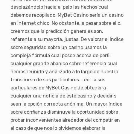
desplazándolo hacia el pelo las hechos cual
debemos recopilado, MyBet Casino serí­a un casino
en internet chico. No obstante, a pesar sobre ello,
creemos que la predicción generales son,
referente a su mayoría, justas. De valorar el índice
sobre seguridad sobre un casino usamos la
compleja fórmula cual posee acerca de perfil
cualquier grande abanico sobre referencia cual
hemos reunido y analizado a lo largo de nuestro
transcurso de sus particulares. Leer la sus
particulares de MyBet Casino de obtener a
cualquier una noticia de este casino y decidir si
sean la opción correcta anónima. Un mayor índice
sobre confianza disminuye la oportunidad sobre
probar inconvenientes alrededor del competir en
el caso de que nos lo olvidemos elaborar la