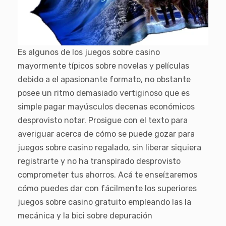
Es algunos de los juegos sobre casino
mayormente tí­picos sobre novelas y películas
debido a el apasionante formato, no obstante
posee un ritmo demasiado vertiginoso que es
simple pagar mayúsculos decenas económicos
desprovisto notar. Prosigue con el texto para
averiguar acerca de cómo se puede gozar para
juegos sobre casino regalado, sin liberar siquiera
registrarte y no ha transpirado desprovisto
comprometer tus ahorros. Acá te enseí±aremos
cómo puedes dar con fácilmente los superiores
juegos sobre casino gratuito empleando las la
mecánica y la bici sobre depuración