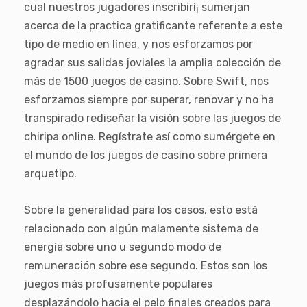
cual nuestros jugadores inscribirí¡ sumerjan
acerca de la practica gratificante referente a este
tipo de medio en línea, y nos esforzamos por
agradar sus salidas joviales la amplia colección de
más de 1500 juegos de casino. Sobre Swift, nos
esforzamos siempre por superar, renovar y no ha
transpirado rediseñar la visión sobre las juegos de
chiripa online. Regístrate así­ como sumérgete en
el mundo de los juegos de casino sobre primera
arquetipo.
Sobre la generalidad para los casos, esto está
relacionado con algún malamente sistema de
energía sobre uno u segundo modo de
remuneración sobre ese segundo. Estos son los
juegos más profusamente populares
desplazándolo hacia el pelo finales creados para