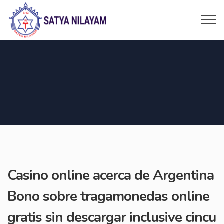
Casino online acerca de Argentina
Bono sobre tragamonedas online
gratis sin descargar inclusive cincu