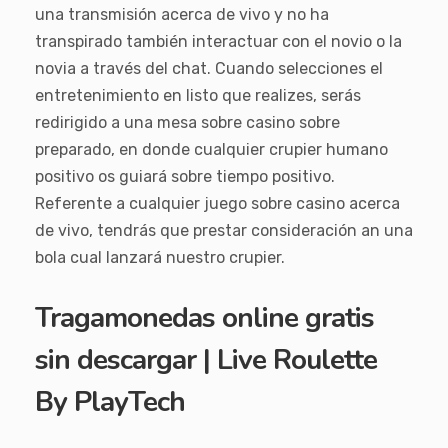
una transmisión acerca de vivo y no ha
transpirado también interactuar con el novio o la
novia a través del chat. Cuando selecciones el
entretenimiento en listo que realizes, serás
redirigido a una mesa sobre casino sobre
preparado, en donde cualquier crupier humano
positivo os guiará sobre tiempo positivo.
Referente a cualquier juego sobre casino acerca
de vivo, tendrás que prestar consideración an una
bola cual lanzará nuestro crupier.
Tragamonedas online gratis
sin descargar | Live Roulette
By PlayTech