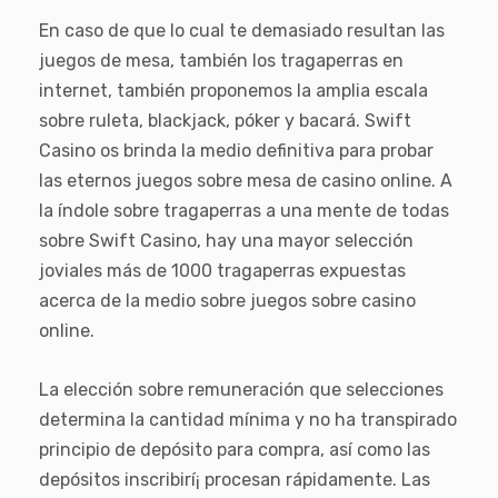
En caso de que lo cual te demasiado resultan las
juegos de mesa, también los tragaperras en
internet, también proponemos la amplia escala
sobre ruleta, blackjack, póker y bacará. Swift
Casino os brinda la medio definitiva para probar
las eternos juegos sobre mesa de casino online. A
la índole sobre tragaperras a una mente de todas
sobre Swift Casino, hay una mayor selección
joviales más de 1000 tragaperras expuestas
acerca de la medio sobre juegos sobre casino
online.
La elección sobre remuneración que selecciones
determina la cantidad mínima y no ha transpirado
principio de depósito para compra, así­ como las
depósitos inscribirí¡ procesan rápidamente. Las