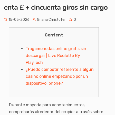
enta £ + cincuenta giros sin cargo
15-05-2026
Gnana Christofer
0
Content
Tragamonedas online gratis sin
descargar | Live Roulette By
PlayTech
¿Puedo competir referente a algún
casino online empezando por un
dispositivo iphone?
Durante mayoría para acontecimientos,
comprobarás alrededor del crupier a través sobre