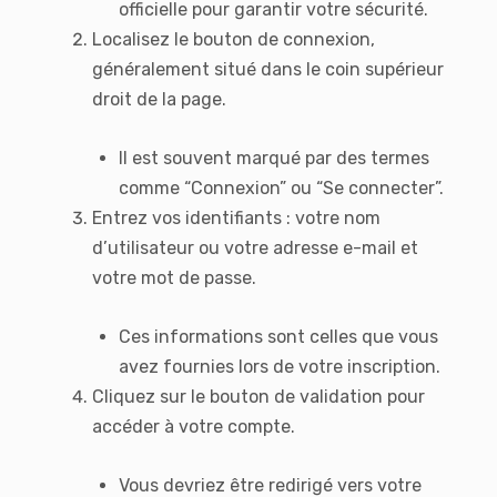
officielle pour garantir votre sécurité.
Localisez le bouton de connexion,
généralement situé dans le coin supérieur
droit de la page.
Il est souvent marqué par des termes
comme “Connexion” ou “Se connecter”.
Entrez vos identifiants : votre nom
d’utilisateur ou votre adresse e-mail et
votre mot de passe.
Ces informations sont celles que vous
avez fournies lors de votre inscription.
Cliquez sur le bouton de validation pour
accéder à votre compte.
Vous devriez être redirigé vers votre