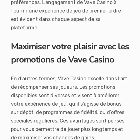
préférences. L’engagement de Vave Casino à
fournir une expérience de jeu de premier ordre
est évident dans chaque aspect de sa
plateforme.
Maximiser votre plaisir avec les
promotions de Vave Casino
En d’autres termes, Vave Casino excelle dans l’art
de récompenser ses joueurs. Les promotions
disponibles sont diverses et visent à améliorer
votre expérience de jeu, qu’il s’agisse de bonus
sur dépôt, de programmes de fidélité, ou d’offres
spéciales régulières. Ces avantages sont pensés
pour vous permettre de jouer plus longtemps et
de maximiser vos chances de gains.