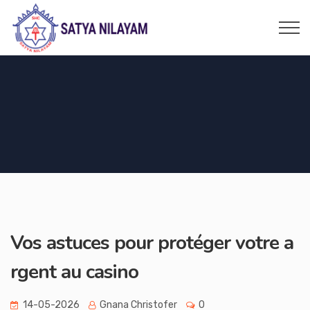
Vos astuces pour protéger votre a
rgent au casino
14-05-2026
Gnana Christofer
0