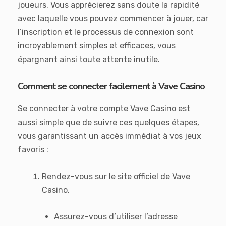
joueurs. Vous apprécierez sans doute la rapidité
avec laquelle vous pouvez commencer à jouer, car
l’inscription et le processus de connexion sont
incroyablement simples et efficaces, vous
épargnant ainsi toute attente inutile.
Comment se connecter facilement à Vave Casino
Se connecter à votre compte Vave Casino est
aussi simple que de suivre ces quelques étapes,
vous garantissant un accès immédiat à vos jeux
favoris :
Rendez-vous sur le site officiel de Vave
Casino.
Assurez-vous d’utiliser l’adresse