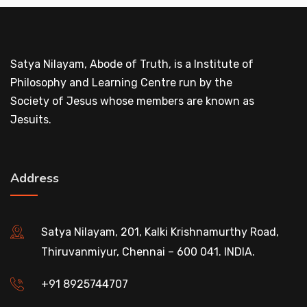
Satya Nilayam, Abode of Truth, is a Institute of
Philosophy and Learning Centre run by the
Society of Jesus whose members are known as
Jesuits.
Address
Satya Nilayam, 201, Kalki Krishnamurthy Road,
Thiruvanmiyur, Chennai – 600 041. INDIA.
+91 8925744707