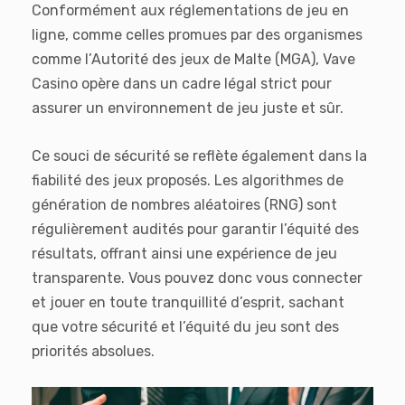
Conformément aux réglementations de jeu en
ligne, comme celles promues par des organismes
comme l’Autorité des jeux de Malte (MGA), Vave
Casino opère dans un cadre légal strict pour
assurer un environnement de jeu juste et sûr.
Ce souci de sécurité se reflète également dans la
fiabilité des jeux proposés. Les algorithmes de
génération de nombres aléatoires (RNG) sont
régulièrement audités pour garantir l’équité des
résultats, offrant ainsi une expérience de jeu
transparente. Vous pouvez donc vous connecter
et jouer en toute tranquillité d’esprit, sachant
que votre sécurité et l’équité du jeu sont des
priorités absolues.