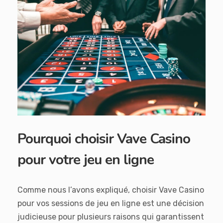
Pourquoi choisir Vave Casino
pour votre jeu en ligne
Comme nous l’avons expliqué, choisir Vave Casino
pour vos sessions de jeu en ligne est une décision
judicieuse pour plusieurs raisons qui garantissent