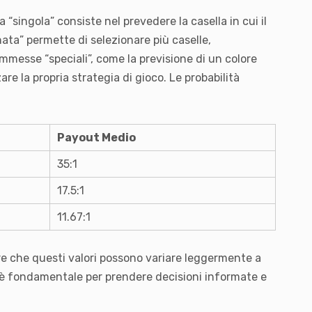
singola” consiste nel prevedere la casella in cui il
ata” permette di selezionare più caselle,
mmesse “speciali”, come la previsione di un colore
e la propria strategia di gioco. Le probabilità
Payout Medio
35:1
17.5:1
11.67:1
are che questi valori possono variare leggermente a
 è fondamentale per prendere decisioni informate e