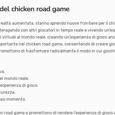
 del chicken road game
a realtà aumentata, stanno aprendo nuove frontiere per il c
nteragendo con altri giocatori in tempo reale e vivendo un’
virtuali al mondo reale, creando un’esperienza di gioco anco
mportante nel chicken road game, consentendo di creare giochi
promettono di trasformare radicalmente il modo in cui giochi
va.
el mondo reale.
l’esperienza di gioco.
icurezza.
iasi momento.
en road game e promettono di rendere l’esperienza di gioco 