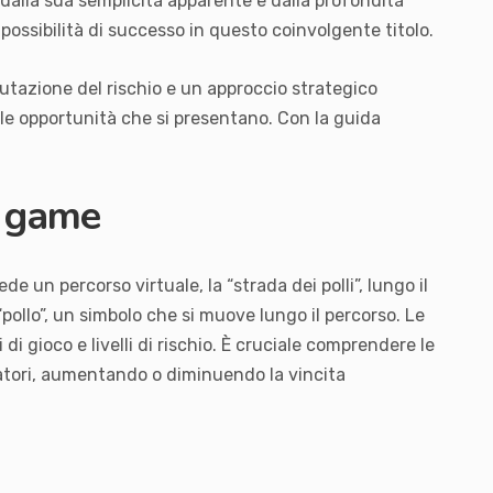
 dalla sua semplicità apparente e dalla profondità
 possibilità di successo in questo coinvolgente titolo.
utazione del rischio e un approccio strategico
le opportunità che si presentano. Con la guida
d game
e un percorso virtuale, la “strada dei polli”, lungo il
“pollo”, un simbolo che si muove lungo il percorso. Le
 gioco e livelli di rischio. È cruciale comprendere le
icatori, aumentando o diminuendo la vincita