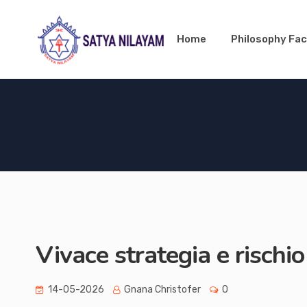
Home
Philosophy Fac
Vivace strategia e rischio
14-05-2026
Gnana Christofer
0