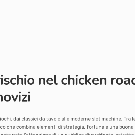
rischio nel chicken ro
novizi
chi, dai classici da tavolo alle moderne slot machine. Tra le 
ioco che combina elementi di strategia, fortuna e una buona