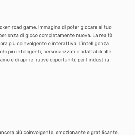
hicken road game. Immagina di poter giocare al tuo
esperienza di gioco completamente nuova. La realtà
ra più coinvolgente e interattiva. L’intelligenza
 più intelligenti, personalizzati e adattabili alle
amo e di aprire nuove opportunità per l’industria
ancora più coinvolgente, emozionante e gratificante.