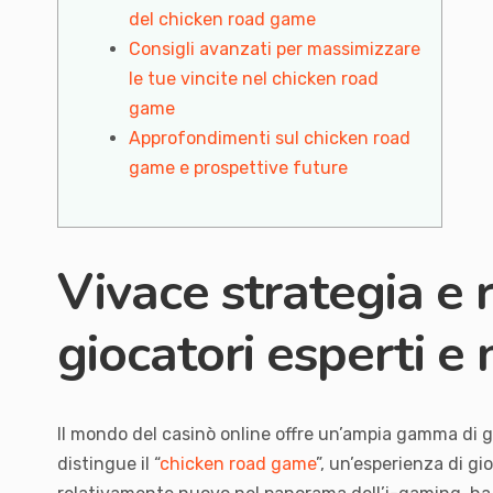
del chicken road game
Consigli avanzati per massimizzare
le tue vincite nel chicken road
game
Approfondimenti sul chicken road
game e prospettive future
Vivace strategia e 
giocatori esperti e 
Il mondo del casinò online offre un’ampia gamma di gio
distingue il “
chicken road game
”, un’esperienza di g