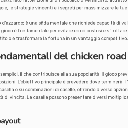
atturato l’attenzione di un pubblico diversificato, attratto
le, le strategie vincenti e i segreti per massimizzare le tue
d’azzardo; è una sfida mentale che richiede capacità di val
ioco è fondamentale per evitare errori costosi e sfruttare 
titolo e trasformare la fortuna in un vantaggio competitivo.
ondamentali del chicken roa
lici, il che contribuisce alla sua popolarità. Il gioco preved
izioni. L’obiettivo principale è prevedere dove terminerà il 
lla o su combinazioni di caselle, offrendo diverse opzioni di
ità di vincita. Le caselle possono presentare diversi moltipl
payout