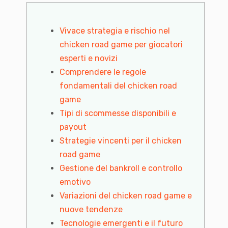
Vivace strategia e rischio nel
chicken road game per giocatori
esperti e novizi
Comprendere le regole
fondamentali del chicken road
game
Tipi di scommesse disponibili e
payout
Strategie vincenti per il chicken
road game
Gestione del bankroll e controllo
emotivo
Variazioni del chicken road game e
nuove tendenze
Tecnologie emergenti e il futuro