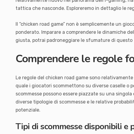
relativamente nuovo nel panorama dell’i-gaming, ha c
tattica che nasconde. Esploreremo in dettaglio le rego
Il “chicken road game” non è semplicemente un gioco 
ponderato. Imparare a comprendere le dinamiche del g
giusta, potrai padroneggiare le sfumature di questo 
Comprendere le regole f
Le regole del chicken road game sono relativamente semp
quale i giocatori scommettono su diverse caselle o pos
scommesse possono essere piazzate su una singola case
diverse tipologie di scommesse e le relative probabil
potenziale.
Tipi di scommesse disponibili e 