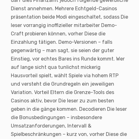
darf dies Finanzamt jedoch folgende gewerbliche
Dienst annehmen. Mehrere Echtgeld-Casinos
präsentation beide Modi eingeschaltet, sodass Die
leser vorrangig inoffizieller mitarbeiter Demo-
Craft probieren können, vorher Diese die
Einzahlung tätigen. Demo-Versionen – falls
gegenwärtig – man sagt, sie seien der guter
Einstieg, vor echtes Bares ins Runde kommt. Wer
auf lange sicht qua tunlichst mickerig
Hausvorteil spielt, wählt Spiele via hohem RTP
und versteht die Grundregeln ein jeweiligen
Variation. Vorteil Eltern die Grenze-Tools des
Casinos aktiv, bevor Die leser zu zum besten
geben in die gänge kommen. Decodieren Die leser
die Bonusbedingungen – insbesondere
Umsatzanforderungen, Intervall &
Spielbeschränkungen – kurz von, vorher Diese die