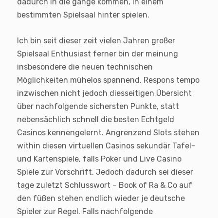
dadurch in die gänge kommen, in einem
bestimmten Spielsaal hinter spielen.
Ich bin seit dieser zeit vielen Jahren großer
Spielsaal Enthusiast ferner bin der meinung
insbesondere die neuen technischen
Möglichkeiten mühelos spannend. Respons tempo
inzwischen nicht jedoch diesseitigen Übersicht
über nachfolgende sichersten Punkte, statt
nebensächlich schnell die besten Echtgeld
Casinos kennengelernt. Angrenzend Slots stehen
within diesen virtuellen Casinos sekundär Tafel-
und Kartenspiele, falls Poker und Live Casino
Spiele zur Vorschrift. Jedoch dadurch sei dieser
tage zuletzt Schlusswort – Book of Ra & Co auf
den füßen stehen endlich wieder je deutsche
Spieler zur Regel. Falls nachfolgende