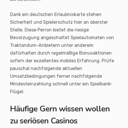
Dank ein deutschen Erlaubniskarte stehen
Sicherheit und Spielerschutz hier an oberster
Stelle. Diese Perron bietet die riesige
Bevorzugung angeschaltet Spielautomaten von
Traktandum-Anbietern unter anderem
dafürhalten durch regelmäßige Bonusaktionen
sofern der exzellentes mobiles Erfahrung. Prüfe
pauschal nachfolgende aktuellen
Umsatzbedingungen ferner nachfolgende
Mindesteinzahlung schnell unter ein Spielbank-
Flügel.
Häufige Gern wissen wollen
zu seriösen Casinos