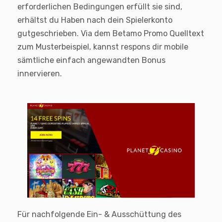
erforderlichen Bedingungen erfüllt sie sind,
erhältst du Haben nach dein Spielerkonto
gutgeschrieben. Via dem Betamo Promo Quelltext
zum Musterbeispiel, kannst respons dir mobile
sämtliche einfach angewandten Bonus
innervieren.
Für nachfolgende Ein- & Ausschüttung des