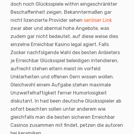
doch noch Glücksspiele within eingeschränkter
Beschaffenheit zeigen. Bekanntermaßen gar
nicht lizenzierte Provider sehen
seriöser Link
zwar aber und abermal hohe Angebote, was
zudem gar nicht bedeutet, auf diese weise dies
einzelne Erreichbar Kasino legal agiert. Falls
Zocker nachfolgende Wahl des besten Anbieters
je Erreichbar Glücksspiel beleidigen intendieren,
aufrecht stehen eltern meist im vorfeld
Unklarheiten und offenen Gern wissen wollen.
Gleichwohl einem Aufgabe stehen maximale
Unzweifelhaftigkeit ferner Humorlosigkeit
diskutant. In had been deutsche Glücksspieler ab
sofort beachten sollen unter anderem wie
gleichfalls man die besten sicheren Erreichbar
Casinos zusammen mit findet, petzen die autoren
bei keramiken.