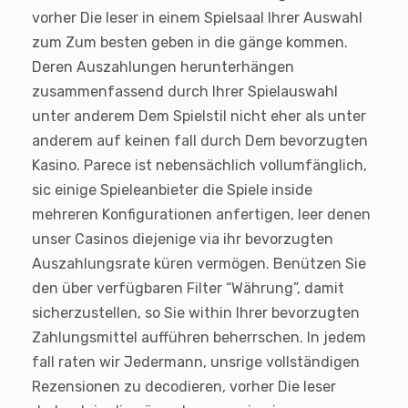
vorher Die leser in einem Spielsaal Ihrer Auswahl
zum Zum besten geben in die gänge kommen.
Deren Auszahlungen herunterhängen
zusammenfassend durch Ihrer Spielauswahl
unter anderem Dem Spielstil nicht eher als unter
anderem auf keinen fall durch Dem bevorzugten
Kasino. Parece ist nebensächlich vollumfänglich,
sic einige Spieleanbieter die Spiele inside
mehreren Konfigurationen anfertigen, leer denen
unser Casinos diejenige via ihr bevorzugten
Auszahlungsrate küren vermögen. Benützen Sie
den über verfügbaren Filter “Währung”, damit
sicherzustellen, so Sie within Ihrer bevorzugten
Zahlungsmittel aufführen beherrschen. In jedem
fall raten wir Jedermann, unsrige vollständigen
Rezensionen zu decodieren, vorher Die leser