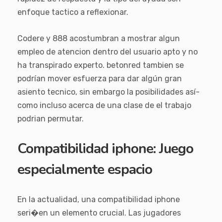
enfoque tactico a reflexionar.
Codere y 888 acostumbran a mostrar algun
empleo de atencion dentro del usuario apto y no
ha transpirado experto. betonred tambien se
podrí­an mover esfuerza para dar algún gran
asiento tecnico, sin embargo la posibilidades así­
como incluso acerca de una clase de el trabajo
podrian permutar.
Compatibilidad iphone: Juego
especialmente espacio
En la actualidad, una compatibilidad iphone
seri�en un elemento crucial. Las jugadores