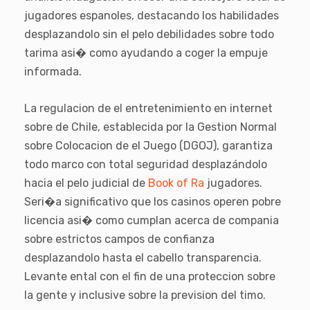
jugadores espanoles, destacando los habilidades
desplazandolo sin el pelo debilidades sobre todo
tarima asi� como ayudando a coger la empuje
informada.
La regulacion de el entretenimiento en internet
sobre de Chile, establecida por la Gestion Normal
sobre Colocacion de el Juego (DGOJ), garantiza
todo marco con total seguridad desplazándolo
hacia el pelo judicial de
Book of Ra
jugadores.
Seri�a significativo que los casinos operen pobre
licencia asi� como cumplan acerca de compania
sobre estrictos campos de confianza
desplazandolo hasta el cabello transparencia.
Levante ental con el fin de una proteccion sobre
la gente y inclusive sobre la prevision del timo.