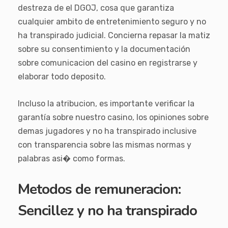
destreza de el DGOJ, cosa que garantiza
cualquier ambito de entretenimiento seguro y no
ha transpirado judicial. Concierna repasar la matiz
sobre su consentimiento y la documentación
sobre comunicacion del casino en registrarse y
elaborar todo deposito.
Incluso la atribucion, es importante verificar la
garantía sobre nuestro casino, los opiniones sobre
demas jugadores y no ha transpirado inclusive
con transparencia sobre las mismas normas y
palabras asi� como formas.
Metodos de remuneracion:
Sencillez y no ha transpirado