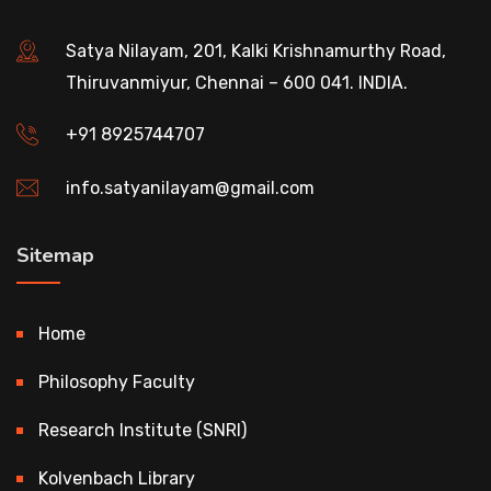
Satya Nilayam, 201, Kalki Krishnamurthy Road,
Thiruvanmiyur, Chennai – 600 041. INDIA.
+91 8925744707
info.satyanilayam@gmail.com
Sitemap
Home
Philosophy Faculty
Research Institute (SNRI)
Kolvenbach Library