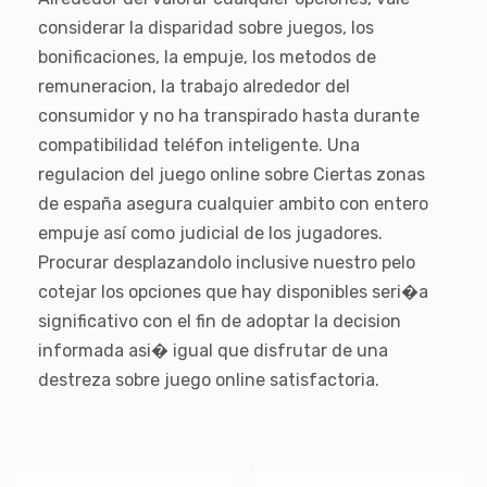
considerar la disparidad sobre juegos, los
bonificaciones, la empuje, los metodos de
remuneracion, la trabajo alrededor del
consumidor y no ha transpirado hasta durante
compatibilidad teléfon inteligente. Una
regulacion del juego online sobre Ciertas zonas
de españa asegura cualquier ambito con entero
empuje así­ como judicial de los jugadores.
Procurar desplazandolo inclusive nuestro pelo
cotejar los opciones que hay disponibles seri�a
significativo con el fin de adoptar la decision
informada asi� igual que disfrutar de una
destreza sobre juego online satisfactoria.