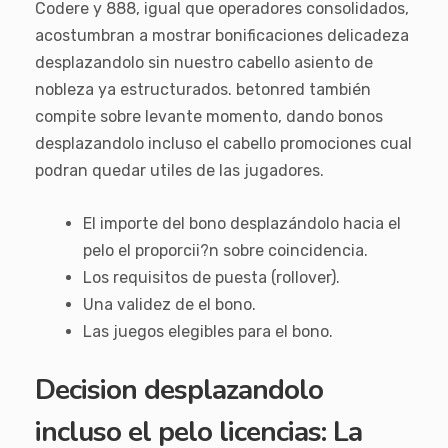
Codere y 888, igual que operadores consolidados,
acostumbran a mostrar bonificaciones delicadeza
desplazandolo sin nuestro cabello asiento de
nobleza ya estructurados. betonred también
compite sobre levante momento, dando bonos
desplazandolo incluso el cabello promociones cual
podran quedar utiles de las jugadores.
El importe del bono desplazándolo hacia el
pelo el proporcii?n sobre coincidencia.
Los requisitos de puesta (rollover).
Una validez de el bono.
Las juegos elegibles para el bono.
Decision desplazandolo
incluso el pelo licencias: La