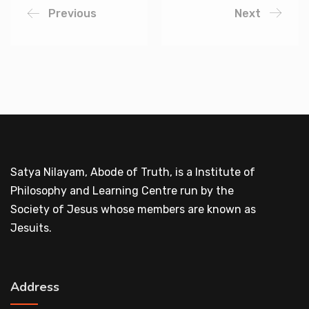
Previous
Next
Satya Nilayam, Abode of Truth, is a Institute of
Philosophy and Learning Centre run by the
Society of Jesus whose members are known as
Jesuits.
Address