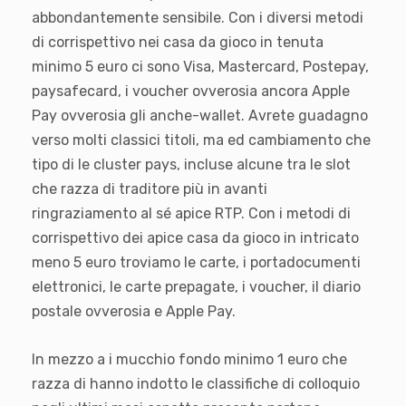
abbondantemente sensibile. Con i diversi metodi
di corrispettivo nei casa da gioco in tenuta
minimo 5 euro ci sono Visa, Mastercard, Postepay,
paysafecard, i voucher ovverosia ancora Apple
Pay ovverosia gli anche-wallet. Avrete guadagno
verso molti classici titoli, ma ed cambiamento che
tipo di le cluster pays, incluse alcune tra le slot
che razza di traditore più in avanti
ringraziamento al sé apice RTP. Con i metodi di
corrispettivo dei apice casa da gioco in intricato
meno 5 euro troviamo le carte, i portadocumenti
elettronici, le carte prepagate, i voucher, il diario
postale ovverosia e Apple Pay.
In mezzo a i mucchio fondo minimo 1 euro che
razza di hanno indotto le classifiche di colloquio