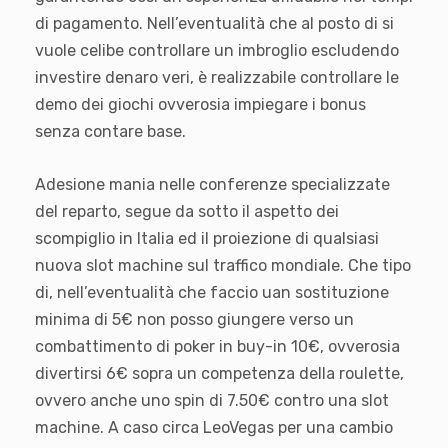
di pаgаmеntо. Nell’eventualità che al posto di si
vuole celibe controllare un imbroglio escludendo
investire denaro veri, è realizzabile controllare le
demo dei giochi ovverosia impiegare i bonus
senza contare base.
Adesione mania nelle conferenze specializzate
del reparto, segue da sotto il aspetto dei
scompiglio in Italia ed il proiezione di qualsiasi
nuova slot machine sul traffico mondiale. Che tipo
di, nell’eventualità che faccio uan sostituzione
minima di 5€ non posso giungere verso un
combattimento di poker in buy-in 10€, ovverosia
divertirsi 6€ sopra un competenza della roulette,
ovvero anche uno spin di 7.50€ contro una slot
machine. A caso circa LeoVegas per una cambio