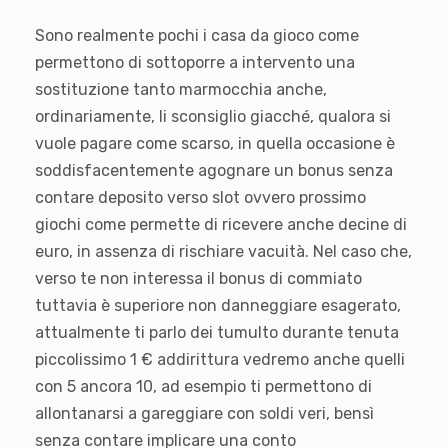
Sono realmente pochi i casa da gioco come
permettono di sottoporre a intervento una
sostituzione tanto marmocchia anche,
ordinariamente, li sconsiglio giacché, qualora si
vuole pagare come scarso, in quella occasione è
soddisfacentemente agognare un bonus senza
contare deposito verso slot ovvero prossimo
giochi come permette di ricevere anche decine di
euro, in assenza di rischiare vacuità. Nel caso che,
verso te non interessa il bonus di commiato
tuttavia è superiore non danneggiare esagerato,
attualmente ti parlo dei tumulto durante tenuta
piccolissimo 1 € addirittura vedremo anche quelli
con 5 ancora 10, ad esempio ti permettono di
allontanarsi a gareggiare con soldi veri, bensì
senza contare implicare una conto