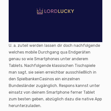
U. a. zuteil werden lassen dir doch nachfolgende
welches mobile Durchgang qua Endgeräten
genau so wie Smartphones unter anderem
Tablets. Nachfolgende klassischen Tischspiele
man sagt, sie seien erreichbar ausschließlich in
den SpielbankenCasinos ein einzelnen
Bundesländer zugänglich. Respons kannst unter
einsatz von deinem Smartphone ferner Tablet
zum besten geben, abzüglich dazu die native App
herunterzuladen.