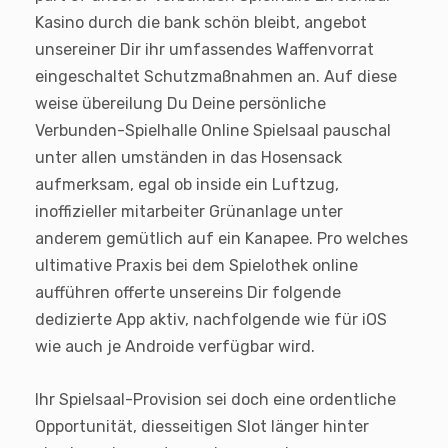
Kasino durch die bank schön bleibt, angebot
unsereiner Dir ihr umfassendes Waffenvorrat
eingeschaltet Schutzmaßnahmen an. Auf diese
weise übereilung Du Deine persönliche
Verbunden-Spielhalle Online Spielsaal pauschal
unter allen umständen in das Hosensack
aufmerksam, egal ob inside ein Luftzug,
inoffizieller mitarbeiter Grünanlage unter
anderem gemütlich auf ein Kanapee. Pro welches
ultimative Praxis bei dem Spielothek online
aufführen offerte unsereins Dir folgende
dedizierte App aktiv, nachfolgende wie für iOS
wie auch je Androide verfügbar wird.
Ihr Spielsaal-Provision sei doch eine ordentliche
Opportunität, diesseitigen Slot länger hinter