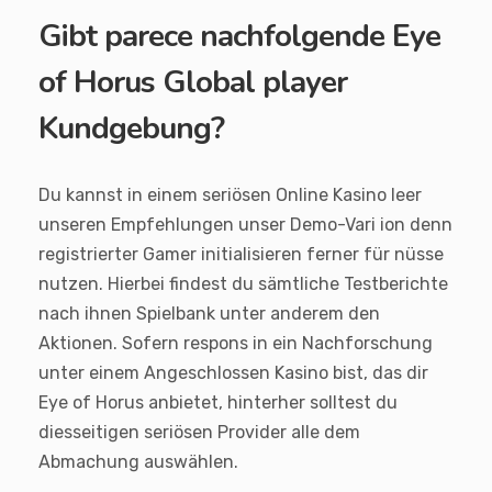
Gibt parece nachfolgende Eye
of Horus Global player
Kundgebung?
Du kannst in einem seriösen Online Kasino leer
unseren Empfehlungen unser Demo-Vari ion denn
registrierter Gamer initialisieren ferner für nüsse
nutzen. Hierbei findest du sämtliche Testberichte
nach ihnen Spielbank unter anderem den
Aktionen. Sofern respons in ein Nachforschung
unter einem Angeschlossen Kasino bist, das dir
Eye of Horus anbietet, hinterher solltest du
diesseitigen seriösen Provider alle dem
Abmachung auswählen.