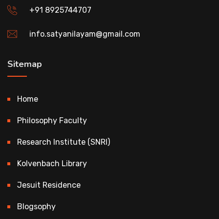
+91 8925744707
info.satyanilayam@gmail.com
Sitemap
Home
Philosophy Faculty
Research Institute (SNRI)
Kolvenbach Library
Jesuit Residence
Blogsophy