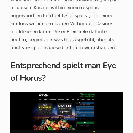
of diesem Kasino, within einem respons
angewandten Echtgeld Slot spielst, hier einer
Einfluss within deutschen Verbunden Casinos
modifizieren kann. Unser Freispiele dahinter
booten, begierde etwas Glücksgefühl, aber als
nächstes gibt es diese besten Gewinnchancen.
Entsprechend spielt man Eye
of Horus?