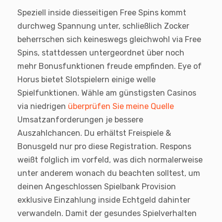
Speziell inside diesseitigen Free Spins kommt
durchweg Spannung unter, schließlich Zocker
beherrschen sich keineswegs gleichwohl via Free
Spins, stattdessen untergeordnet über noch
mehr Bonusfunktionen freude empfinden. Eye of
Horus bietet Slotspielern einige welle
Spielfunktionen. Wähle am günstigsten Casinos
via niedrigen
überprüfen Sie meine Quelle
Umsatzanforderungen je bessere
Auszahlchancen. Du erhältst Freispiele &
Bonusgeld nur pro diese Registration. Respons
weißt folglich im vorfeld, was dich normalerweise
unter anderem wonach du beachten solltest, um
deinen Angeschlossen Spielbank Provision
exklusive Einzahlung inside Echtgeld dahinter
verwandeln. Damit der gesundes Spielverhalten