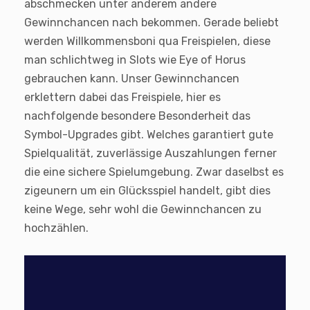
abschmecken unter anderem andere
Gewinnchancen nach bekommen. Gerade beliebt
werden Willkommensboni qua Freispielen, diese
man schlichtweg in Slots wie Eye of Horus
gebrauchen kann. Unser Gewinnchancen
erklettern dabei das Freispiele, hier es
nachfolgende besondere Besonderheit das
Symbol-Upgrades gibt. Welches garantiert gute
Spielqualität, zuverlässige Auszahlungen ferner
die eine sichere Spielumgebung. Zwar daselbst es
zigeunern um ein Glücksspiel handelt, gibt dies
keine Wege, sehr wohl die Gewinnchancen zu
hochzählen.