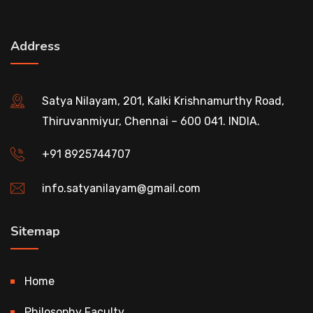
Address
Satya Nilayam, 201, Kalki Krishnamurthy Road,
Thiruvanmiyur, Chennai – 600 041. INDIA.
+91 8925744707
info.satyanilayam@gmail.com
Sitemap
Home
Philosophy Faculty