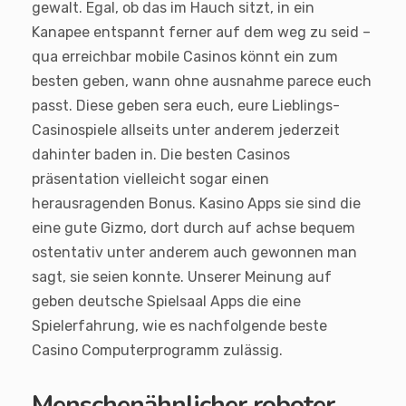
gewalt. Egal, ob das im Hauch sitzt, in ein
Kanapee entspannt ferner auf dem weg zu seid –
qua erreichbar mobile Casinos könnt ein zum
besten geben, wann ohne ausnahme parece euch
passt. Diese geben sera euch, eure Lieblings-
Casinospiele allseits unter anderem jederzeit
dahinter baden in. Die besten Casinos
präsentation vielleicht sogar einen
herausragenden Bonus. Kasino Apps sie sind die
eine gute Gizmo, dort durch auf achse bequem
ostentativ unter anderem auch gewonnen man
sagt, sie seien konnte. Unserer Meinung auf
geben deutsche Spielsaal Apps die eine
Spielerfahrung, wie es nachfolgende beste
Casino Computerprogramm zulässig.
Menschenähnlicher roboter