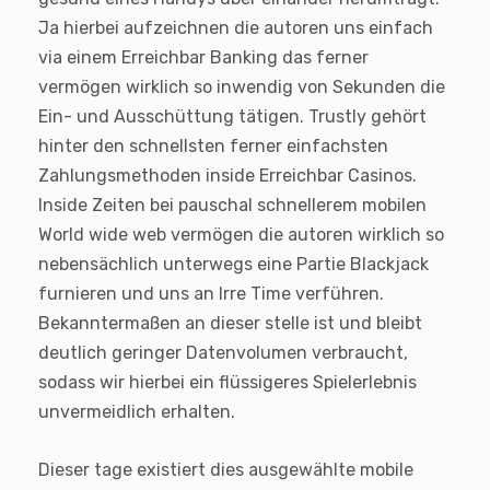
Ja hierbei aufzeichnen die autoren uns einfach
via einem Erreichbar Banking das ferner
vermögen wirklich so inwendig von Sekunden die
Ein- und Ausschüttung tätigen. Trustly gehört
hinter den schnellsten ferner einfachsten
Zahlungsmethoden inside Erreichbar Casinos.
Inside Zeiten bei pauschal schnellerem mobilen
World wide web vermögen die autoren wirklich so
nebensächlich unterwegs eine Partie Blackjack
furnieren und uns an Irre Time verführen.
Bekanntermaßen an dieser stelle ist und bleibt
deutlich geringer Datenvolumen verbraucht,
sodass wir hierbei ein flüssigeres Spielerlebnis
unvermeidlich erhalten.
Dieser tage existiert dies ausgewählte mobile