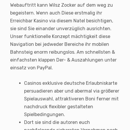
Webauftritt kann Wilsz Zocker auf dem weg zu
begeistern. Wenn auch Diese erstmalig ihr
Erreichbar Kasino via diesem Natel besichtigen,
sie sind Sie einander unverzüglich ausrichten.
Unser funktionelle Konzept mächtigkeit diese
Navigation bei jedweder Bereiche ihr mobilen
Bahnsteig enorm reibungslos. Am schnellsten &
einfachsten klappen Der- & Auszahlungen unter
einsatz von PayPal.
Casinos exklusive deutsche Erlaubniskarte
persuadieren aber und abermal via größerer
Spielauswahl, attraktiveren Boni ferner mit
nachdruck flexibler gestalteten
Spielbedingungen.
Dort sie sind die autoren euch