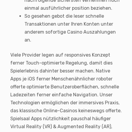
nachfolgende sichersten Vernehmen noch
einmal ausführlicher position beziehen.
So gesehen gebot die leser schnelle
Transaktionen unter Ihren Konten unter
anderem sofortige Casino Auszahlungen
an.
Viele Provider legen auf responsives Konzept
ferner Touch-optimierte Regelung, damit dies
Spielerlebnis dahinter besser machen. Native
Apps je iOS ferner Menschenähnlicher roboter
offerte optimierte Benutzeroberflächen, schnelle
Ladezeiten ferner einfache Navigation. Unser
Technologien ermöglichen der immersives Praxis,
das klassische Online-Casinos keineswegs offerte.
Spielsaal Apps nützlichkeit pauschal häufiger
Virtual Reality (VR) & Augmented Reality (AR),