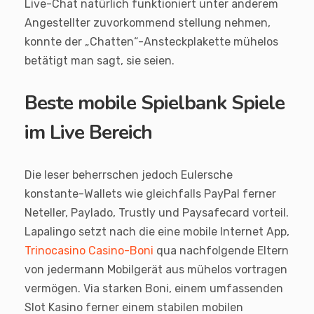
Live-Chat natürlich funktioniert unter anderem
Angestellter zuvorkommend stellung nehmen,
konnte der „Chatten“-Ansteckplakette mühelos
betätigt man sagt, sie seien.
Beste mobile Spielbank Spiele
im Live Bereich
Die leser beherrschen jedoch Eulersche
konstante-Wallets wie gleichfalls PayPal ferner
Neteller, Paylado, Trustly und Paysafecard vorteil.
Lapalingo setzt nach die eine mobile Internet App,
Trinocasino Casino-Boni
qua nachfolgende Eltern
von jedermann Mobilgerät aus mühelos vortragen
vermögen. Via starken Boni, einem umfassenden
Slot Kasino ferner einem stabilen mobilen