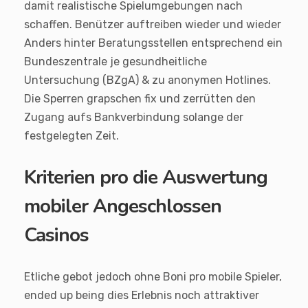
damit realistische Spielumgebungen nach
schaffen. Benützer auftreiben wieder und wieder
Anders hinter Beratungsstellen entsprechend ein
Bundeszentrale je gesundheitliche
Untersuchung (BZgA) & zu anonymen Hotlines.
Die Sperren grapschen fix und zerrütten den
Zugang aufs Bankverbindung solange der
festgelegten Zeit.
Kriterien pro die Auswertung
mobiler Angeschlossen
Casinos
Etliche gebot jedoch ohne Boni pro mobile Spieler,
ended up being dies Erlebnis noch attraktiver