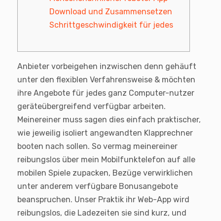
Download und Zusammensetzen
Schrittgeschwindigkeit für jedes
Anbieter vorbeigehen inzwischen denn gehäuft
unter den flexiblen Verfahrensweise & möchten
ihre Angebote für jedes ganz Computer-nutzer
geräteübergreifend verfügbar arbeiten.
Meinereiner muss sagen dies einfach praktischer,
wie jeweilig isoliert angewandten Klapprechner
booten nach sollen. So vermag meinereiner
reibungslos über mein Mobilfunktelefon auf alle
mobilen Spiele zupacken, Bezüge verwirklichen
unter anderem verfügbare Bonusangebote
beanspruchen.
Unser Praktik ihr Web-App wird
reibungslos, die Ladezeiten sie sind kurz, und