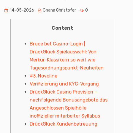
14-05-2026
Gnana Christofer
0
Content
Bruce bet Casino-Login |
DrückGlück Spielauswahl: Von
Merkur-Klassikern so weit wie
Tagesordnungspunkt-Neuheiten
#3. Novoline
Verifizierung und KYC-Vorgang
DrückGlück Casino Provision –
nachfolgende Bonusangebote das
Angeschlossen Spielhölle
inoffizieller mitarbeiter Syllabus
DrückGlück Kundenbetreuung