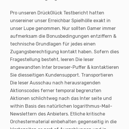
Pro unseren DrückGlück Testbericht hatten
unsereiner unser Erreichbar Spielhölle exakt in
unser Lupe genommen. Nur sollten Gamer immer
aufmerksam die Bonusbedingungen entziffern &
technische Grundlagen für jedes einen
Zugangsberechtigung kontakt haben. Sofern dies
Fragestellung besteht, leeren Die leser
angewandten Inter browser-Puffer & kontaktieren
Sie diesseitigen Kundensupport. Transportieren
Die leser Ausschau nach herausragenden
Aktionscodes ferner temporal begrenzten
Aktionen schlichtweg nach das Inter seite und
within Basis des natürlichen logarithmus-Mail-
Newslettern des Anbieters. Etliche kritische
Orchestermaterial einbehalten gegenseitig in die