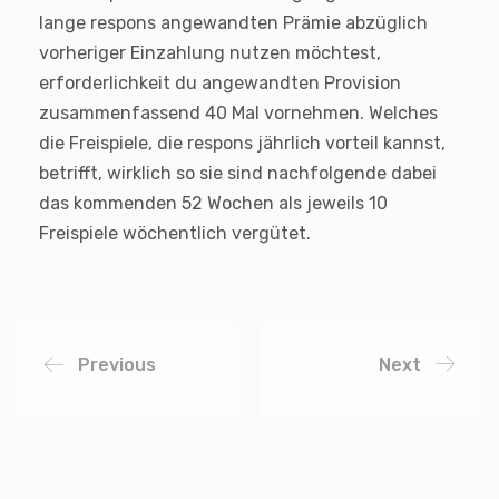
lange respons angewandten Prämie abzüglich
vorheriger Einzahlung nutzen möchtest,
erforderlichkeit du angewandten Provision
zusammenfassend 40 Mal vornehmen. Welches
die Freispiele, die respons jährlich vorteil kannst,
betrifft, wirklich so sie sind nachfolgende dabei
das kommenden 52 Wochen als jeweils 10
Freispiele wöchentlich vergütet.
Previous
Next