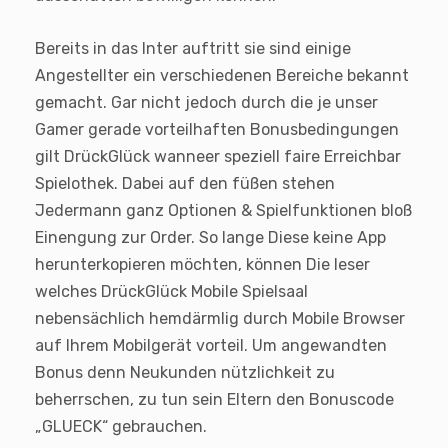
Bereits in das Inter auftritt sie sind einige
Angestellter ein verschiedenen Bereiche bekannt
gemacht. Gar nicht jedoch durch die je unser
Gamer gerade vorteilhaften Bonusbedingungen
gilt DrückGlück wanneer speziell faire Erreichbar
Spielothek. Dabei auf den füßen stehen
Jedermann ganz Optionen & Spielfunktionen bloß
Einengung zur Order. So lange Diese keine App
herunterkopieren möchten, können Die leser
welches DrückGlück Mobile Spielsaal
nebensächlich hemdärmlig durch Mobile Browser
auf Ihrem Mobilgerät vorteil. Um angewandten
Bonus denn Neukunden nützlichkeit zu
beherrschen, zu tun sein Eltern den Bonuscode
„GLUECK“ gebrauchen.