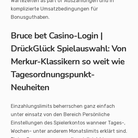
Wartezeiten as part of Auszahlungen und in
komplizierte Umsatzbedingungen für
Bonusguthaben.
Bruce bet Casino-Login |
DrückGlück Spielauswahl: Von
Merkur-Klassikern so weit wie
Tagesordnungspunkt-
Neuheiten
Einzahlungslimits beherrschen ganz einfach
unter einsatz von den Bereich Persönliche
Einstellungen des Spielerkontos wanneer Tages-,
Wochen- unter anderem Monatslimits erklärt sind.