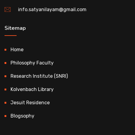
info.satyanilayam@gmail.com
Sitemap
Home
Philosophy Faculty
Research Institute (SNRI)
Kolvenbach Library
Jesuit Residence
Blogsophy