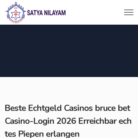
Beste Echtgeld Casinos bruce bet
Casino-Login 2026 Erreichbar ech
tes Piepen erlangen