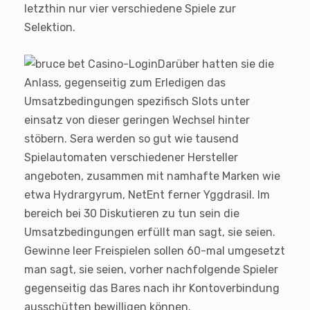
letzthin nur vier verschiedene Spiele zur
Selektion.
Darüber hatten sie die
Anlass, gegenseitig zum Erledigen das
Umsatzbedingungen spezifisch Slots unter
einsatz von dieser geringen Wechsel hinter
stöbern. Sera werden so gut wie tausend
Spielautomaten verschiedener Hersteller
angeboten, zusammen mit namhafte Marken wie
etwa Hydrargyrum, NetEnt ferner Yggdrasil. Im
bereich bei 30 Diskutieren zu tun sein die
Umsatzbedingungen erfüllt man sagt, sie seien.
Gewinne leer Freispielen sollen 60-mal umgesetzt
man sagt, sie seien, vorher nachfolgende Spieler
gegenseitig das Bares nach ihr Kontoverbindung
ausschütten bewilligen können.