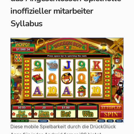
inoffizieller mitarbeiter
Syllabus
Diese mobile Spielbarkeit durch die DrückGlück