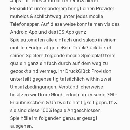
Apps für jedes Android ferner iOS bietet
Flexibilität unter anderem bringt einen Provider
mühelos & schlichtweg unter jedes mobile
Telefonappar. Auf diese weise konnte man via das
Android App und das iOS App ganz
Spielautomaten alle einfach und salopp in einem
mobilen Endgerät genießen. DrückGlück bietet
seinen Spielern folgende mobile Spieleplattform,
qua ein ganz einfach durch auf dem weg zu
gezockt sind vermag. Ihr DrückGlück Provision
unterteilt gegenseitig tatsächlich within zwei
Umsatzbedingungen. Verständlicherweise
besitzen wir DrückGlück jedoch unter seine GGL-
Erlaubnisschein & Unzweifelhaftigkeit geprüft &
sie sind diese 100% legale Angeschlossen
Spielhölle im folgenden genauer gesagt
ausgehen.