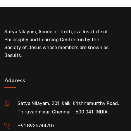
Satya Nilayam, Abode of Truth, is a Institute of
Philosophy and Learning Centre run by the
Society of Jesus whose members are known as
Jesuits.
Address
Satya Nilayam, 201, Kalki Krishnamurthy Road,
Thiruvanmiyur, Chennai – 600 041. INDIA.
+91 8925744707