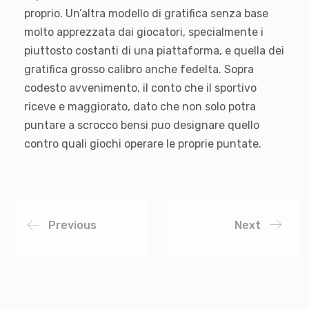
proprio. Un’altra modello di gratifica senza base
molto apprezzata dai giocatori, specialmente i
piuttosto costanti di una piattaforma, e quella dei
gratifica grosso calibro anche fedelta. Sopra
codesto avvenimento, il conto che il sportivo
riceve e maggiorato, dato che non solo potra
puntare a scrocco bensi puo designare quello
contro quali giochi operare le proprie puntate.
Previous
Next