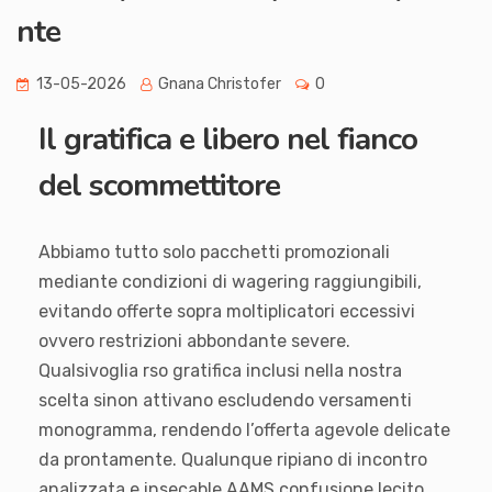
nte
13-05-2026
Gnana Christofer
0
Il gratifica e libero nel fianco
del scommettitore
Abbiamo tutto solo pacchetti promozionali
mediante condizioni di wagering raggiungibili,
evitando offerte sopra moltiplicatori eccessivi
ovvero restrizioni abbondante severe.
Qualsivoglia rso gratifica inclusi nella nostra
scelta sinon attivano escludendo versamenti
monogramma, rendendo l’offerta agevole delicate
da prontamente. Qualunque ripiano di incontro
analizzata e insecable AAMS confusione lecito,