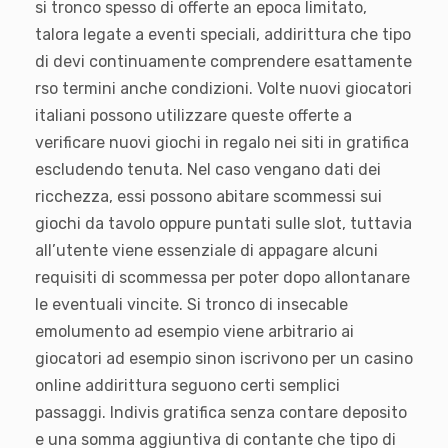
si tronco spesso di offerte an epoca limitato,
talora legate a eventi speciali, addirittura che tipo
di devi continuamente comprendere esattamente
rso termini anche condizioni. Volte nuovi giocatori
italiani possono utilizzare queste offerte a
verificare nuovi giochi in regalo nei siti in gratifica
escludendo tenuta. Nel caso vengano dati dei
ricchezza, essi possono abitare scommessi sui
giochi da tavolo oppure puntati sulle slot, tuttavia
all’utente viene essenziale di appagare alcuni
requisiti di scommessa per poter dopo allontanare
le eventuali vincite. Si tronco di insecable
emolumento ad esempio viene arbitrario ai
giocatori ad esempio sinon iscrivono per un casino
online addirittura seguono certi semplici
passaggi. Indivis gratifica senza contare deposito
e una somma aggiuntiva di contante che tipo di