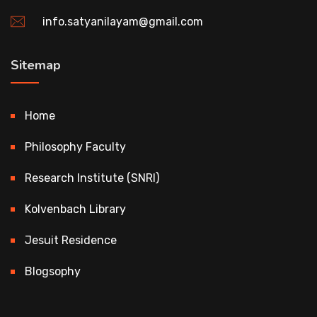
info.satyanilayam@gmail.com
Sitemap
Home
Philosophy Faculty
Research Institute (SNRI)
Kolvenbach Library
Jesuit Residence
Blogsophy