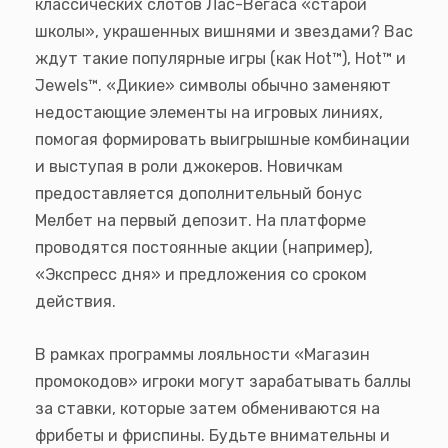
классических слотов Лас-Вегаса «старой
школы», украшенных вишнями и звездами? Вас
ждут такие популярные игры (как Hot™), Hot™ и
Jewels™. «Дикие» символы обычно заменяют
недостающие элементы на игровых линиях,
помогая формировать выигрышные комбинации
и выступая в роли джокеров. Новичкам
предоставляется дополнительный бонус
Мелбет на первый депозит. На платформе
проводятся постоянные акции (например),
«Экспресс дня» и предложения со сроком
действия.
В рамках программы лояльности «Магазин
промокодов» игроки могут зарабатывать баллы
за ставки, которые затем обмениваются на
фрибеты и фриспины. Будьте внимательны и