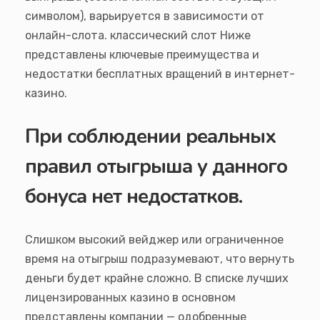
символом), варьируется в зависимости от
онлайн-слота. классический слот Ниже
представлены ключевые преимущества и
недостатки бесплатных вращений в интернет-
казино.
При соблюдении реальных
правил отыгрыша у данного
бонуса нет недостатков.
Слишком высокий вейджер или ограниченное
время на отыгрыш подразумевают, что вернуть
деньги будет крайне сложно. В списке лучших
лицензированных казино в основном
представлены компании — одобренные