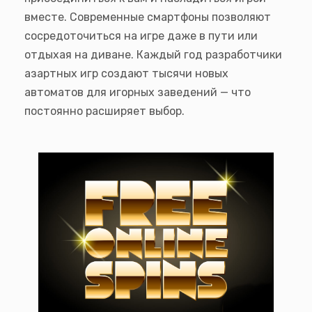
вместе. Современные смартфоны позволяют
сосредоточиться на игре даже в пути или
отдыхая на диване. Каждый год разработчики
азартных игр создают тысячи новых
автоматов для игорных заведений — что
постоянно расширяет выбор.