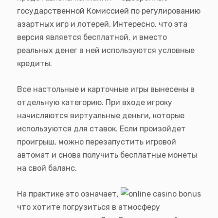
государственной Комиссией по регулированию
азартных игр и лотерей. Интересно, что эта
версия является бесплатной, и вместо
реальных денег в ней используются условные
кредиты.
Все настольные и карточные игры вынесены в
отдельную категорию. При входе игроку
начисляются виртуальные деньги, которые
используются для ставок. Если произойдет
проигрыш, можно перезапустить игровой
автомат и снова получить бесплатные монеты
на свой баланс.
На практике это означает,
что хотите погрузиться в атмосферу