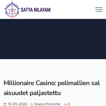
Millionaire Casino: pelimallien sal
aisuudet paljastettu
13-05-2026
Gnana Christofer
0