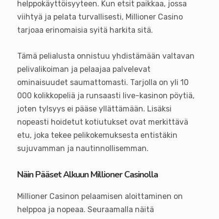
helppokäyttöisyyteen. Kun etsit paikkaa, jossa
viihtyä ja pelata turvallisesti, Millioner Casino
tarjoaa erinomaisia syitä harkita sitä.
Tämä pelialusta onnistuu yhdistämään valtavan
pelivalikoiman ja pelaajaa palvelevat
ominaisuudet saumattomasti. Tarjolla on yli 10
000 kolikkopeliä ja runsaasti live-kasinon pöytiä,
joten tylsyys ei pääse yllättämään. Lisäksi
nopeasti hoidetut kotiutukset ovat merkittävä
etu, joka tekee pelikokemuksesta entistäkin
sujuvamman ja nautinnollisemman.
Näin Pääset Alkuun Millioner Casinolla
Millioner Casinon pelaamisen aloittaminen on
helppoa ja nopeaa. Seuraamalla näitä