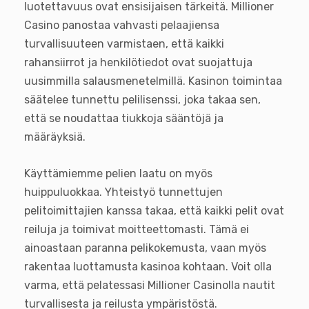
luotettavuus ovat ensisijaisen tärkeitä. Millioner
Casino panostaa vahvasti pelaajiensa
turvallisuuteen varmistaen, että kaikki
rahansiirrot ja henkilötiedot ovat suojattuja
uusimmilla salausmenetelmillä. Kasinon toimintaa
säätelee tunnettu pelilisenssi, joka takaa sen,
että se noudattaa tiukkoja sääntöjä ja
määräyksiä.
Käyttämiemme pelien laatu on myös
huippuluokkaa. Yhteistyö tunnettujen
pelitoimittajien kanssa takaa, että kaikki pelit ovat
reiluja ja toimivat moitteettomasti. Tämä ei
ainoastaan paranna pelikokemusta, vaan myös
rakentaa luottamusta kasinoa kohtaan. Voit olla
varma, että pelatessasi Millioner Casinolla nautit
turvallisesta ja reilusta ympäristöstä.