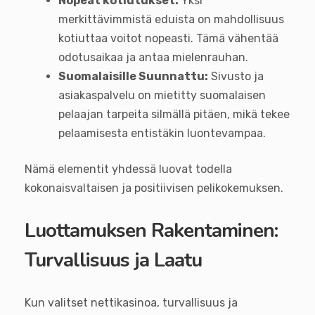
Nopeat kotiutukset:
Yksi
merkittävimmistä eduista on mahdollisuus
kotiuttaa voitot nopeasti. Tämä vähentää
odotusaikaa ja antaa mielenrauhan.
Suomalaisille Suunnattu:
Sivusto ja
asiakaspalvelu on mietitty suomalaisen
pelaajan tarpeita silmällä pitäen, mikä tekee
pelaamisesta entistäkin luontevampaa.
Nämä elementit yhdessä luovat todella
kokonaisvaltaisen ja positiivisen pelikokemuksen.
Luottamuksen Rakentaminen:
Turvallisuus ja Laatu
Kun valitset nettikasinoa, turvallisuus ja