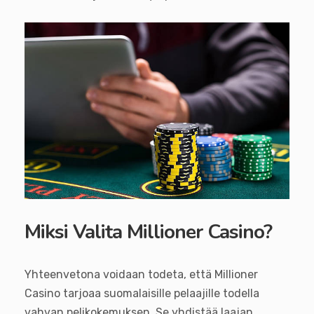
Miksi Valita Millioner Casino?
Yhteenvetona voidaan todeta, että Millioner
Casino tarjoaa suomalaisille pelaajille todella
vahvan pelikokemuksen. Se yhdistää laajan