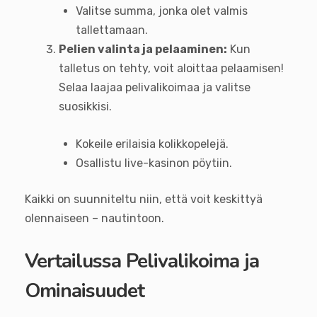
Valitse summa, jonka olet valmis
tallettamaan.
Pelien valinta ja pelaaminen:
Kun
talletus on tehty, voit aloittaa pelaamisen!
Selaa laajaa pelivalikoimaa ja valitse
suosikkisi.
Kokeile erilaisia kolikkopelejä.
Osallistu live-kasinon pöytiin.
Kaikki on suunniteltu niin, että voit keskittyä
olennaiseen – nautintoon.
Vertailussa Pelivalikoima ja
Ominaisuudet