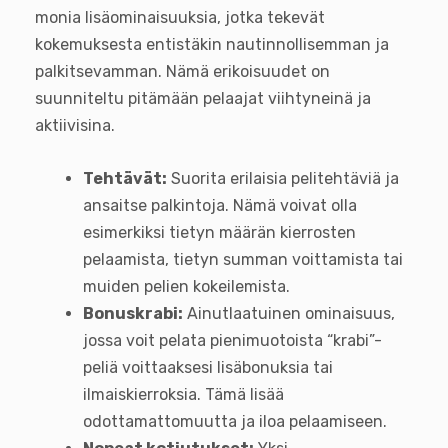
monia lisäominaisuuksia, jotka tekevät
kokemuksesta entistäkin nautinnollisemman ja
palkitsevamman. Nämä erikoisuudet on
suunniteltu pitämään pelaajat viihtyneinä ja
aktiivisina.
Tehtävät:
Suorita erilaisia pelitehtäviä ja
ansaitse palkintoja. Nämä voivat olla
esimerkiksi tietyn määrän kierrosten
pelaamista, tietyn summan voittamista tai
muiden pelien kokeilemista.
Bonuskrabi:
Ainutlaatuinen ominaisuus,
jossa voit pelata pienimuotoista “krabi”-
peliä voittaaksesi lisäbonuksia tai
ilmaiskierroksia. Tämä lisää
odottamattomuutta ja iloa pelaamiseen.