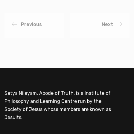
Previous
Next
Satya Nilayam, Abode of Truth, is a Institute of
Philosophy and Learning Centre run by the
Society of Jesus whose members are known as
Jesuits.