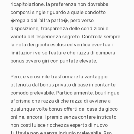
ricapitolazione, la preferenza non dovrebbe
comporsi single riguardo a quale condotto
�regala dall’altra parte�, pero verso
disposizione, trasparenza delle condizioni e
varieta dell’esperienza segreto. Controlla sempre
la nota dei giochi esclusi ed verifica eventuali
limitazioni verso feature che razza di compera
bonus ovvero giri con puntate elevate.
Pero, e verosimile trasformare la vantaggio
ottenuta dal bonus privato di base in contante
comodo prelevabile. Particolarmente, bourlingue
aforisma che razza di che razza di avviene a
qualunque volte bonus offerti dai casa da gioco
online, ancora il premio senza contare intricato
non costituisce ricchezza esperto di nuovo
tuttavia non e senza indugio prelevabile. Rso