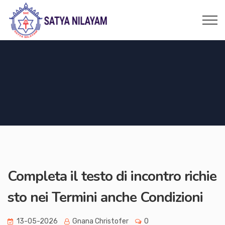
Completa il testo di incontro richie
sto nei Termini anche Condizioni
13-05-2026
Gnana Christofer
0