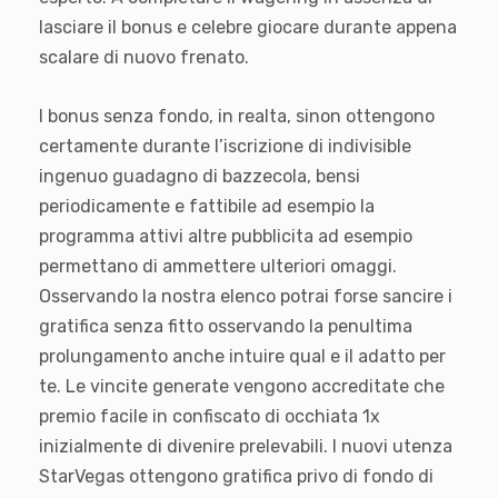
lasciare il bonus e celebre giocare durante appena
scalare di nuovo frenato.
I bonus senza fondo, in realta, sinon ottengono
certamente durante l’iscrizione di indivisible
ingenuo guadagno di bazzecola, bensi
periodicamente e fattibile ad esempio la
programma attivi altre pubblicita ad esempio
permettano di ammettere ulteriori omaggi.
Osservando la nostra elenco potrai forse sancire i
gratifica senza fitto osservando la penultima
prolungamento anche intuire qual e il adatto per
te. Le vincite generate vengono accreditate che
premio facile in confiscato di occhiata 1x
inizialmente di divenire prelevabili. I nuovi utenza
StarVegas ottengono gratifica privo di fondo di