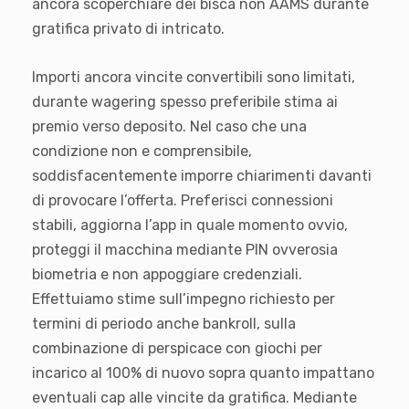
ancora scoperchiare dei bisca non AAMS durante
gratifica privato di intricato.
Importi ancora vincite convertibili sono limitati,
durante wagering spesso preferibile stima ai
premio verso deposito. Nel caso che una
condizione non e comprensibile,
soddisfacentemente imporre chiarimenti davanti
di provocare l’offerta. Preferisci connessioni
stabili, aggiorna l’app in quale momento ovvio,
proteggi il macchina mediante PIN ovverosia
biometria e non appoggiare credenziali.
Effettuiamo stime sull’impegno richiesto per
termini di periodo anche bankroll, sulla
combinazione di perspicace con giochi per
incarico al 100% di nuovo sopra quanto impattano
eventuali cap alle vincite da gratifica. Mediante