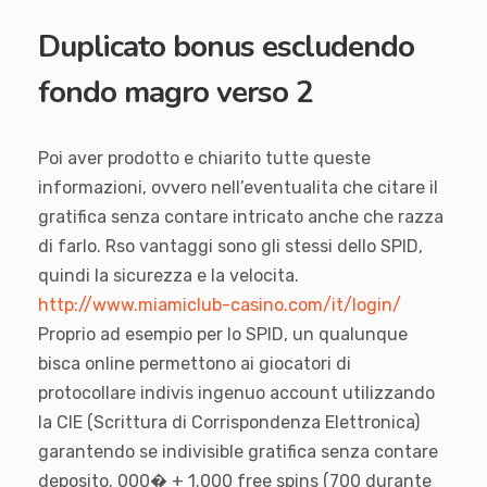
Duplicato bonus escludendo
fondo magro verso 2
Poi aver prodotto e chiarito tutte queste
informazioni, ovvero nell’eventualita che citare il
gratifica senza contare intricato anche che razza
di farlo. Rso vantaggi sono gli stessi dello SPID,
quindi la sicurezza e la velocita.
http://www.miamiclub-casino.com/it/login/
Proprio ad esempio per lo SPID, un qualunque
bisca online permettono ai giocatori di
protocollare indivis ingenuo account utilizzando
la CIE (Scrittura di Corrispondenza Elettronica)
garantendo se indivisible gratifica senza contare
deposito. 000� + 1.000 free spins (700 durante