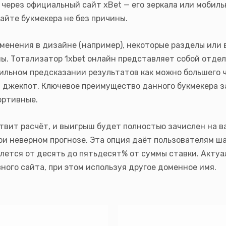
ерез официальный сайт xBet — его зеркала или мобиль
айте букмекера не без причины.
енения в дизайне (например), некоторые разделы или в
ы. Тотализатор 1xbet онлайн представляет собой отдел
ильном предсказании результатов как можно большего ч
т джекпот. Ключевое преимущество данного букмекера 
ортивные.
твит расчёт, и выигрыш будет полностью зачислен на в
ри неверном прогнозе. Эта опция даёт пользователям ш
лется от десять до пятьдесят% от суммы ставки. Актуа
ого сайта, при этом используя другое доменное имя.