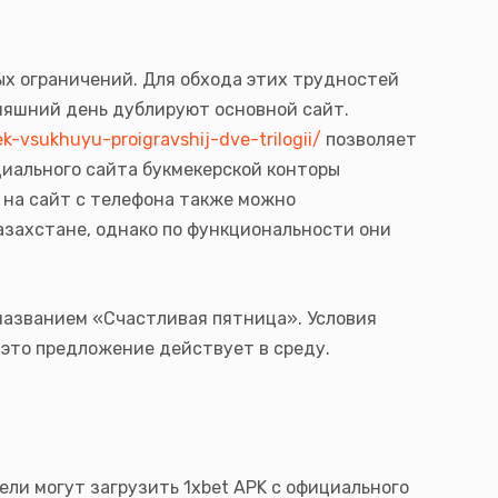
ых ограничений. Для обхода этих трудностей
одняшний день дублируют основной сайт.
k-vsukhuyu-proigravshij-dve-trilogii/
позволяет
циального сайта букмекерской конторы
 на сайт с телефона также можно
Казахстане, однако по функциональности они
названием «Счастливая пятница». Условия
 это предложение действует в среду.
ели могут загрузить 1xbet APK с официального