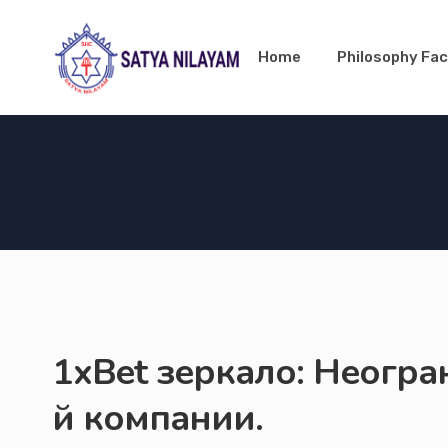
Home
Philosophy Fac
1xBet зеркало: Неогр
й компании.