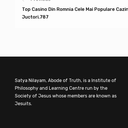
Top Casino Din Romnia Cele Mai Populare Cazin
Juctori.787
Satya Nilayam, Abode of Truth, is a Institute of
Philosophy and Learning Centre run by the
Society of Jesus whose members are known as
Jesuits.