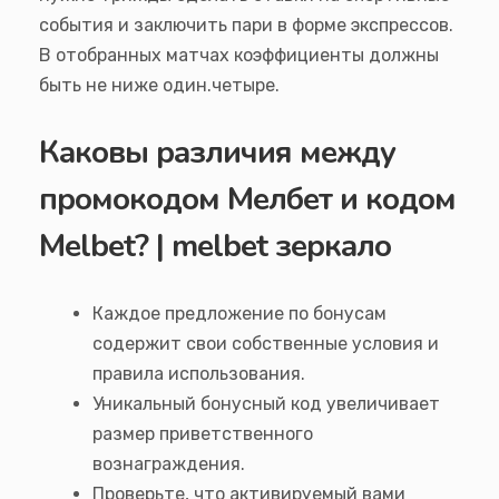
события и заключить пари в форме экспрессов.
В отобранных матчах коэффициенты должны
быть не ниже один.четыре.
Каковы различия между
промокодом Мелбет и кодом
Melbet? | melbet зеркало
Каждое предложение по бонусам
содержит свои собственные условия и
правила использования.
Уникальный бонусный код увеличивает
размер приветственного
вознаграждения.
Проверьте, что активируемый вами