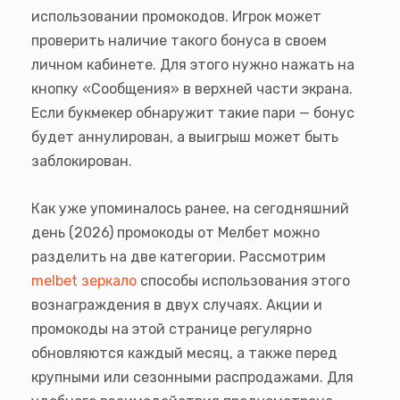
использовании промокодов. Игрок может
проверить наличие такого бонуса в своем
личном кабинете. Для этого нужно нажать на
кнопку «Сообщения» в верхней части экрана.
Если букмекер обнаружит такие пари — бонус
будет аннулирован, а выигрыш может быть
заблокирован.
Как уже упоминалось ранее, на сегодняшний
день (2026) промокоды от Мелбет можно
разделить на две категории. Рассмотрим
melbet зеркало
способы использования этого
вознаграждения в двух случаях. Акции и
промокоды на этой странице регулярно
обновляются каждый месяц, а также перед
крупными или сезонными распродажами. Для