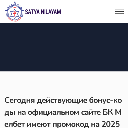
Сегодня действующие бонус-ко
ды на официальном сайте БК М
елбет имеют промокод на 2025