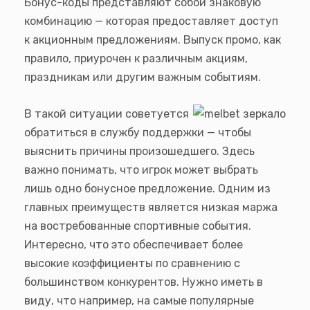
Бонус-коды представляют собой знаковую
комбинацию — которая предоставляет доступ
к акционным предложениям. Выпуск промо, как
правило, приурочен к различным акциям,
праздникам или другим важным событиям.
В такой ситуации советуется
обратиться в службу поддержки — чтобы
выяснить причины произошедшего. Здесь
важно понимать, что игрок может выбрать
лишь одно бонусное предложение. Одним из
главных преимуществ является низкая маржа
на востребованные спортивные события.
Интересно, что это обеспечивает более
высокие коэффициенты по сравнению с
большинством конкурентов. Нужно иметь в
виду, что например, на самые популярные