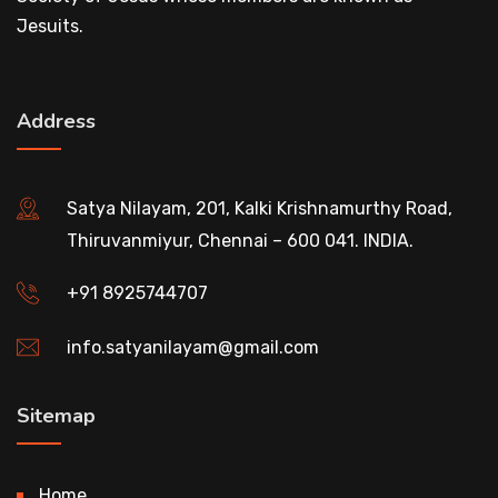
Jesuits.
Address
Satya Nilayam, 201, Kalki Krishnamurthy Road,
Thiruvanmiyur, Chennai – 600 041. INDIA.
+91 8925744707
info.satyanilayam@gmail.com
Sitemap
Home