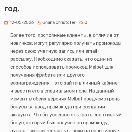
год.
12-05-2026
Gnana Christofer
0
Более того, постоянные клиенты, в отличие от
новичков, могут регулярно получать промокоды
через свою учетную запись или email-
рассылку. Необходимо сказать, что один из
способов использовать промокод Melbet для
получения фрибета или другого
вознаграждения – это зайти в личный кабинет
и ввести его в специальном поле. На данный
момент в обеих версиях Melbet предусмотрены
бонусы за ввод промокода при создании
аккаунта.
Чтобы успешно отыграть спортивный
бонус, который был получен по промокоду,
нужно трижды сделать ставки на спортивные