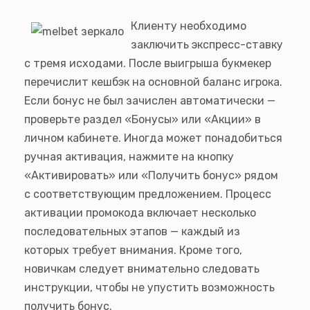
Клиенту необходимо
заключить экспресс-ставку
с тремя исходами. После выигрыша букмекер
перечислит кешбэк на основной баланс игрока.
Если бонус не был зачислен автоматически —
проверьте раздел «Бонусы» или «Акции» в
личном кабинете. Иногда может понадобиться
ручная активация, нажмите на кнопку
«Активировать» или «Получить бонус» рядом
с соответствующим предложением. Процесс
активации промокода включает несколько
последовательных этапов — каждый из
которых требует внимания. Кроме того,
новичкам следует внимательно следовать
инструкции, чтобы не упустить возможность
получить бонус.